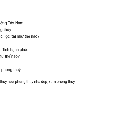
hướng Tây Nam
ng thủy
 lộc, tài như thế nào?
a đình hạnh phúc
hư thế nào?
p phong thuỷ
thuy hoc
,
phong thuy nha dep
,
xem phong thuy