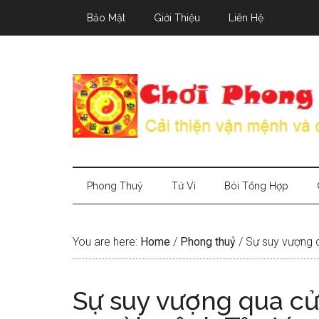
Skip
Skip
Skip
Bảo Mật
Giới Thiệu
Liên Hệ
to
to
to
main
secondary
primary
content
menu
sidebar
Phong Thuỷ
Tử Vi
Bói Tổng Hợp
You are here:
Home
/
Phong thuỷ
/
Sự suy vượng q
Sự suy vượng qua cử