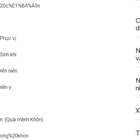
C
d
hục vị
N
inh khí
v
n niên
N
iên y
n
X
n: (Quái mệnh Khôn)
T