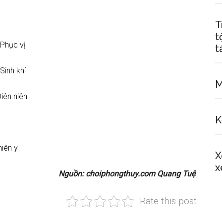
T
t
hục vị
t
inh khí
M
n niên
K
iên y
X
x
Nguồn: choiphongthuy.com Quang Tuệ
Rate this post