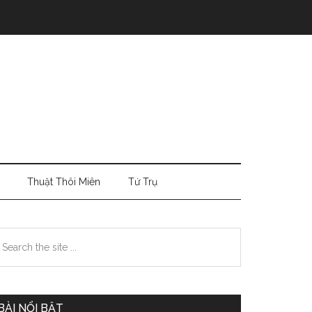
Thuật Thôi Miên
Tứ Trụ
Primary
earch
e
Sidebar
te
BÀI NỔI BẬT