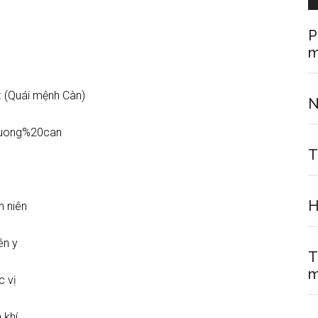
P
m
: (Quái mệnh Càn)
N
T
H
 niên
ên y
T
m
 vị
 khí