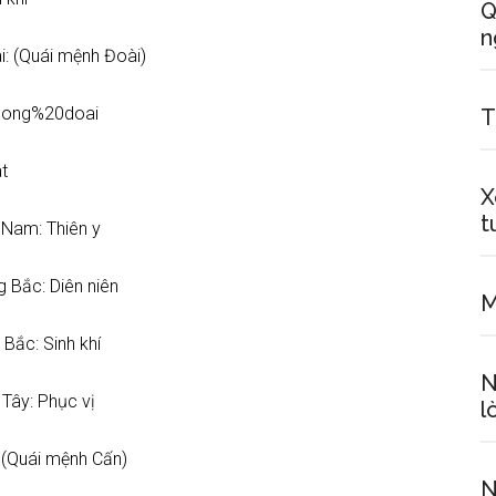
Q
n
: (Quái mệnh Đoài)
T
t
X
t
: Thiên y
: Diên niên
M
 Sinh khí
N
y: Phục vị
l
 (Quái mệnh Cấn)
N