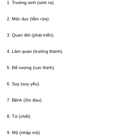
1. Trường sinh (sinh ra).
2. Mộc dục (tắm rửa).
3. Quan đới (phát triển).
4. Lâm quan (trưởng thành).
5. Đế vượng (cực thịnh).
6. Suy (suy yếu).
7. Bệnh (ốm đau).
8. Tử (chết).
9. Mộ (nhập mộ).