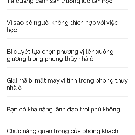
Tả quang cảnh sân trường lúc tan học
Vì sao có người không thích hợp với việc
học
Bí quyết lựa chọn phương vị lên xuống
giường trong phong thủy nhà ở
Giải mã bí mật máy vi tính trong phong thủy
nhà ở
Bạn có khả năng lãnh đạo trời phú không
Chức năng quan trọng của phòng khách