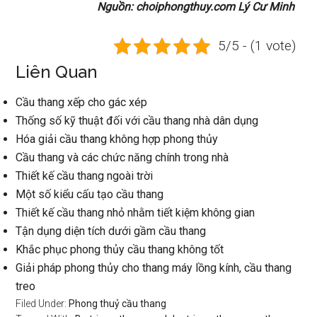
Nguồn: choiphongthuy.com Lý Cư Minh
5/5 - (1 vote)
Liên Quan
Cầu thang xếp cho gác xép
Thống số kỹ thuật đối với cầu thang nhà dân dụng
Hóa giải cầu thang không hợp phong thủy
Cầu thang và các chức năng chính trong nhà
Thiết kế cầu thang ngoài trời
Một số kiểu cấu tạo cầu thang
Thiết kế cầu thang nhỏ nhằm tiết kiệm không gian
Tận dụng diện tích dưới gầm cầu thang
Khắc phục phong thủy cầu thang không tốt
Giải pháp phong thủy cho thang máy lồng kính, cầu thang
treo
Filed Under:
Phong thuỷ cầu thang