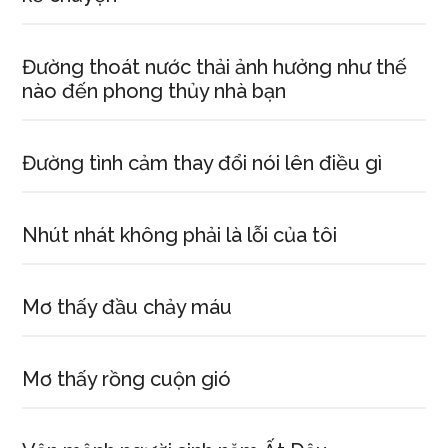
Đường thoát nước thải ảnh hưởng như thế
nào đến phong thủy nhà bạn
Đường tình cảm thay đổi nói lên điều gì
Nhút nhát không phải là lỗi của tôi
Mơ thấy đầu chảy máu
Mơ thấy rồng cuộn gió