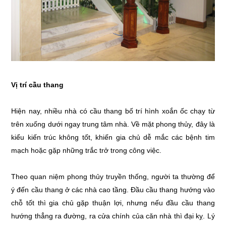
Vị trí cầu thang
Hiện nay, nhiều nhà có cầu thang bố trí hình xoắn ốc chạy từ
trên xuống dưới ngay trung tâm nhà. Về mặt phong thủy, đây là
kiểu kiến trúc không tốt, khiến gia chủ dễ mắc các bệnh tim
mạch hoặc gặp những trắc trở trong công việc.
Theo quan niệm phong thủy truyền thống, người ta thường để
ý đến cầu thang ở các nhà cao tầng. Đầu cầu thang hướng vào
chỗ tốt thì gia chủ gặp thuận lợi, nhưng nếu đầu cầu thang
hướng thẳng ra đường, ra cửa chính của căn nhà thì đại kỵ. Lý