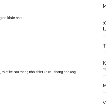
M
gian khác nhau
X
t
T
K
n
p
,
thiet ke cau thang nha
,
thiet ke cau thang nha ong
M
V