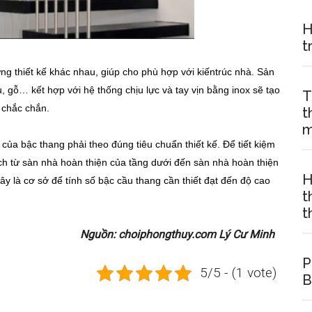
H
t
ng thiết kế khác nhau, giúp cho phù hợp với kiếntrúc nhà. Sản
gỗ… kết hợp với hệ thống chịu lực và tay vịn bằng inox sẽ tạo
T
 chắc chắn.
t
m
của bậc thang phải theo đúng tiêu chuẩn thiết kế. Để tiết kiệm
ch từ sàn nhà hoàn thiện của tầng dưới đến sàn nhà hoàn thiện
H
ây là cơ sở để tính số bậc cầu thang cần thiết đạt đến độ cao
t
t
Nguồn: choiphongthuy.com Lý Cư Minh
P
5/5 - (1 vote)
B