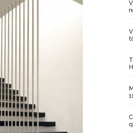
V
n
V
t
T
H
M
1
C
q