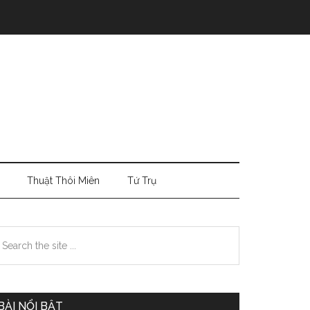
Thuật Thôi Miên
Tứ Trụ
Primary
earch
e
Sidebar
te
BÀI NỔI BẬT