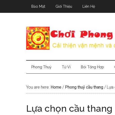
Skip
Skip
Skip
Bảo Mật
Giới Thiệu
Liên Hệ
to
to
to
main
secondary
primary
content
menu
sidebar
Phong Thuỷ
Tử Vi
Bói Tổng Hợp
You are here:
Home
/
Phong thuỷ cầu thang
/
Lựa c
Lựa chọn cầu thang 