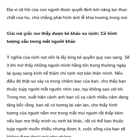
Địa vị xã hội của con người được quyết định bởi năng lực thực
chất của họ, chứ chẳng phải hình ảnh lễ khai trương trong mơ.
Giải mã giấc mơ
thấy được kẻ khác xu nịnh: Có hình
tượng xấu trong mắt người khác
Ý nghĩa của nịnh nọt vốn là lấy lòng kẻ quyền quý cao sang. Sẽ
ít khi mơ thấy những người mình hằng tôn trọng thường ngày
lại quay sang kính nể thậm chí nịnh nọt bản thân mình. Nếu
điều đó thật sự xảy ra trong chiêm bao của bạn, cho thấy bạn
thuộc tuýp người mắt ngước nhìn cao, tay không sao với tới.
Trong mơ, xuất hiện cảnh anh bạn cũ xa cách nhiều năm đang
tâng bốc rằng, bạn sẽ có tương lai xán lạn, cho thấy hình
tượng của người nằm mơ trong mắt mọi người rất thấp kém;
nếu bạn mơ thấy mình xu nịnh kẻ khác, rất có thể bạn thuộc
tuýp người muốn nhiều nhưng được ít, cuộc sống của bạn sẽ
không được thoải mái nhẹ nhàng.