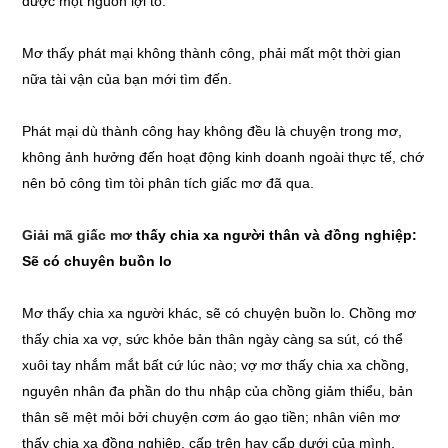
được một nguồn lợi to.
Mơ thấy phát mại không thành công, phải mất một thời gian
nữa tài vận của bạn mới tìm đến.
Phát mại dù thành công hay không đều là chuyện trong mơ,
không ảnh hưởng đến hoạt động kinh doanh ngoài thực tế, chớ
nên bỏ công tìm tòi phân tích giấc mơ đã qua.
Giải mã giấc mơ
thấy chia xa người thân và đồng nghiệp:
Sẽ có chuyên buồn lo
Mơ thấy chia xa người khác, sẽ có chuyện buồn lo. Chồng mơ
thấy chia xa vợ, sức khỏe bản thân ngày càng sa sút, có thể
xuôi tay nhắm mắt bất cứ lúc nào; vợ mơ thấy chia xa chồng,
nguyên nhân đa phần do thu nhập của chồng giảm thiểu, bản
thân sẽ mệt mỏi bởi chuyện cơm áo gạo tiền; nhân viên mơ
thấy chia xa đồng nghiệp, cấp trên hay cấp dưới của mình,