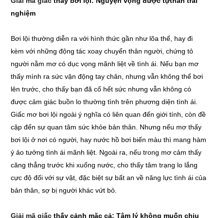
Giải mã giấc
thấy bơi lội: Nguyện vọng được tựthân trải
nghiệm
Bơi lội thường diễn ra với hình thức gần như lõa thể, hay đi
kèm với những động tác xoay chuyển thân người, chứng tỏ
người nằm mơ có dục vọng mãnh liệt về tình ái. Nếu bạn mơ
thấy mình ra sức vận động tay chân, nhưng vẫn không thể bơi
lên trước, cho thấy bạn đã cố hết sức nhưng vẫn không có
được cảm giác buồn lo thường tình trên phương diện tình ái.
Giấc mơ bơi lội ngoài ý nghĩa có liên quan đến giới tính, còn đề
cập đến sự quan tâm sức khỏe bản thân. Nhưng nếu mơ thấy
bơi lội ở nơi có người, hay nước hồ bơi biến màu thì mang hàm
ý ảo tưởng tình ái mãnh liệt. Ngoài ra, nếu trong mơ cảm thấy
căng thẳng trước khi xuống nước, cho thấy tâm trạng lo lắng
cực độ đối với sự vật, đặc biệt sự bất an về năng lực tình ái của
bản thân, sợ bị người khác vứt bỏ.
Giải mã giấc
thấy cảnh mặc cả: Tâm lý không muốn chịu