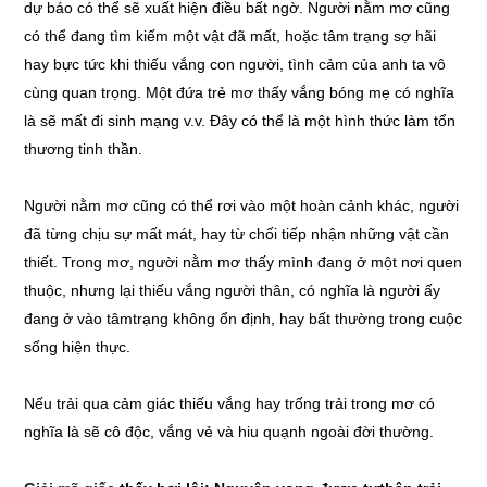
dự báo có thể sẽ xuất hiện điều bất ngờ. Người nằm mơ cũng
có thể đang tìm kiếm một vật đã mất, hoặc tâm trạng sợ hãi
hay bực tức khi thiếu vắng con người, tình cảm của anh ta vô
cùng quan trọng. Một đứa trẻ mơ thấy vắng bóng mẹ có nghĩa
là sẽ mất đi sinh mạng v.v. Đây có thể là một hình thức làm tổn
thương tinh thần.
Người nằm mơ cũng có thể rơi vào một hoàn cảnh khác, người
đã từng chịu sự mất mát, hay từ chối tiếp nhận những vật cần
thiết. Trong mơ, người nằm mơ thấy mình đang ở một nơi quen
thuộc, nhưng lại thiếu vắng người thân, có nghĩa là người ấy
đang ở vào tâmtrạng không ổn định, hay bất thường trong cuộc
sống hiện thực.
Nếu trải qua cảm giác thiếu vắng hay trống trải trong mơ có
nghĩa là sẽ cô độc, vắng vẻ và hiu quạnh ngoài đời thường.