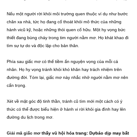
Nếu một người rời khỏi môi trường quen thuộc ví dụ như bước
chân xa nhà, tức họ đang cố thoát khỏi mô thức của những
hành vicũ kỹ, hoặc những thói quen cố hữu. Một hy vọng bức
thiết đang bùng cháy trong tim người nằm mơ. Họ khát khao đi
tìm sự tự do và độc lập cho bản thân.
Phía sau giấc mơ có thể tiềm ẩn nguyện vọng của mỗi cá
nhân. Họ hy vọng tránh khỏi khó khăn hay trách nhiệm trên
đường đời. Tóm lại, giấc mơ này nhắc nhở người nằm mơ nên
cẩn trọng.
Xét về mặt góc độ tinh thần, tránh cũ tìm mới một cách có ý
thức có thể được biểu hiện ở hành vi rời khỏi gia đình hay lên
đường du lịch trong mơ.
Giải mã giấc mơ
thấy vũ hội hóa trang: Dựbáo dịp may bất