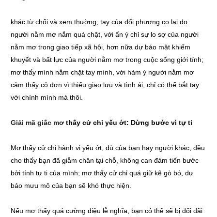
khác từ chối và xem thường; tay của đối phương co lại do
người nằm mơ nắm quá chặt, với ẩn ý chỉ sự lo sợ của người
nằm mơ trong giao tiếp xã hội, hơn nữa dự báo mặt khiếm
khuyết và bất lực của người nằm mơ trong cuộc sống giới tính;
mơ thấy mình nắm chặt tay mình, với hàm ý người nằm mơ
cảm thấy cô đơn vì thiếu giao lưu và tình ái, chỉ có thể bắt tay
với chính mình mà thôi.
Giải mã giấc mơ
thấy cử chỉ yếu ớt: Dừng bước vì tự ti
Mơ thấy cử chỉ hành vi yếu ớt, dù của bạn hay người khác, đều
cho thấy bạn đã giẫm chân tại chỗ, không can đảm tiến bước
bởi tính tự ti của mình; mơ thấy cử chỉ quá giữ kẽ gò bó, dự
báo mưu mô của bạn sẽ khó thực hiện.
Nếu mơ thấy quá cường điệu lễ nghĩa, bạn có thể sẽ bị đối đãi