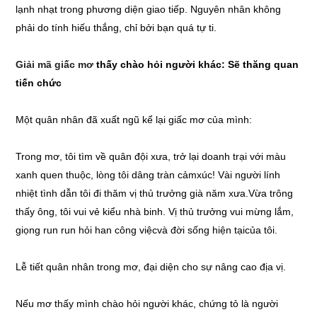
lạnh nhạt trong phương diện giao tiếp. Nguyên nhân không
phải do tính hiếu thắng, chỉ bởi bạn quá tự ti.
Giải mã giấc mơ
thấy chào hỏi người khác: Sẽ thăng quan
tiến chức
Một quân nhân đã xuất ngũ kể lại giấc mơ của mình:
Trong mơ, tôi tìm về quân đội xưa, trở lại doanh trại với màu
xanh quen thuộc, lòng tôi dâng tràn cảmxúc! Vài người lính
nhiệt tình dẫn tôi đi thăm vị thủ trưởng già năm xưa.Vừa trông
thấy ông, tôi vui vẻ kiểu nhà binh. Vị thủ trưởng vui mừng lắm,
giọng run run hỏi han công việcvà đời sống hiện tạicủa tôi.
Lễ tiết quân nhân trong mơ, đại diện cho sự nâng cao địa vị.
Nếu mơ thấy mình chào hỏi người khác, chứng tỏ là người