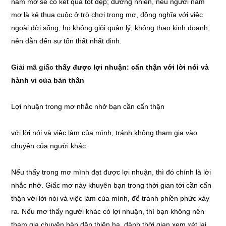
nằm mơ sẽ có kết quả tốt đẹp; đương nhiên, nếu người nằm
mơ là kẻ thua cuộc ở trò chơi trong mơ, đồng nghĩa với việc
ngoài đời sống, họ không giỏi quản lý, không thạo kinh doanh,
nên dẫn đến sự tổn thất nhất định.
Giải mã giấc
thấy được lợi nhuận: cẩn thận với lời nói và
hành vi của bản thân
Lợi nhuận trong mơ nhắc nhở bạn cần cẩn thận
với lời nói và việc làm của mình, tránh không tham gia vào
chuyện của người khác.
Nếu thấy trong mơ mình đạt được lợi nhuận, thì đó chính là lời
nhắc nhở. Giấc mơ này khuyên bạn trong thời gian tới cần cẩn
thận với lời nói và việc làm của mình, để tránh phiền phức xảy
ra. Nếu mơ thấy người khác có lợi nhuận, thì bạn không nên
tham gia chuyện bàn dân thiên hạ, dành thời gian xem xét lại