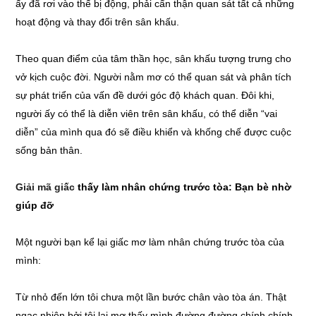
ấy đã rơi vào thế bị động, phải cẩn thận quan sát tất cả những
hoạt động và thay đổi trên sân khấu.
Theo quan điểm của tâm thần học, sân khấu tượng trưng cho
vở kịch cuộc đời. Người nằm mơ có thể quan sát và phân tích
sự phát triển của vấn đề dưới góc độ khách quan. Đôi khi,
người ấy có thể là diễn viên trên sân khấu, có thể diễn “vai
diễn” của mình qua đó sẽ điều khiển và khống chế được cuộc
sống bản thân.
Giải mã giấc
thấy làm nhân chứng trước tòa: Bạn bè nhờ
giúp đỡ
Một người bạn kể lại giấc mơ làm nhân chứng trước tòa của
mình:
Từ nhỏ đến lớn tôi chưa một lần bước chân vào tòa án. Thật
ngạc nhiên bởi tôi lại mơ thấy mình đường đường chính chính