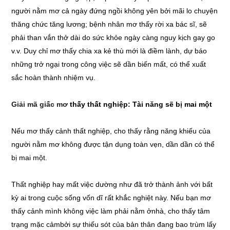
người nằm mơ cả ngày đứng ngồi không yên bởi mãi lo chuyện
thăng chức tăng lương; bệnh nhân mơ thấy rời xa bác sĩ, sẽ
phải than vắn thở dài do sức khỏe ngày càng nguy kịch gay go
v.v. Duy chỉ mơ thấy chia xa kẻ thù mới là điềm lành, dự báo
những trở ngại trong công việc sẽ dần biến mất, có thể xuất
sắc hoàn thành nhiệm vụ.
Giải mã giấc mơ
thấy thất nghiệp: Tài năng sẽ bị mai một
Nếu mơ thấy cảnh thất nghiệp, cho thấy rằng năng khiếu của
người nằm mơ không được tận dụng toàn vẹn, dần dần có thể
bị mai một.
Thất nghiệp hay mất việc dường như đã trở thành ảnh với bất
kỳ ai trong cuộc sống vốn dĩ rất khắc nghiệt này. Nếu bạn mơ
thấy cảnh mình không việc làm phải nằm ởnhà, cho thấy tâm
trạng mặc cảmbởi sự thiếu sót của bản thân đang bao trùm lấy