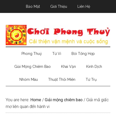
Skip
Skip
Skip
Bảo Mật
Giới Thiệu
Liên Hệ
to
to
to
main
secondary
primary
content
menu
sidebar
Phong Thuỷ
Tử Vi
Bói Tổng Hợp
Giải Mộng Chiêm Bao
Khai Vận
Kinh Dịch
Nhóm Máu
Thuật Thôi Miên
Tứ Trụ
You are here:
Home
/
Giải mộng chiêm bao
/
Giải mã giấc
mơ liên quan đến hành vi