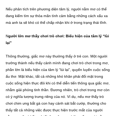
Nếu phân tích trên phương diện tâm lý, người nằm mơ có thể
đang kiếm tìm sự thỏa mãn tình cảm bằng những cách xấu xa
mà anh ta sẽ khó có thể chấp nhận khi ở trong trạng thái tĩnh.
N
gười lớn mơ thấy chơi trò chơi: Biểu hiện của tâm lý “lùi
lại”
Thông thường, giấc mơ này thường thấy ở trẻ con. Một người
trưởng thành nếu thấy cảnh mình đang chơi trò chơi trong mơ,
phần lớn là biểu hiện của tâm lý “lùi lại”, quyến luyến cuộc sống
ấu thơ. Mặt khác, tất cả những khó khăn phải đối mặt trong
cuộc sống hiện thực đôi khi có thể diễn tiến thông qua giấc mơ,
nhằm giải phóng tinh thần. Đương nhiên, trò chơi trong mơ còn
có ý nghĩa tượng trưng riêng của nó. Ví dụ, nếu mơ thấy trò
chơi chim ưng bắt gà con hay cảnh sát bắt cướp, thường cho
thấy tất cả những việc được thực hiện trước mắt của người