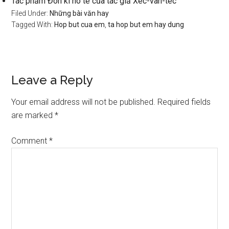
Tác phẩm Đôn ki hô tê của tác giả Xéc-van-téc
Filed Under:
Những bài văn hay
Tagged With:
Hop but cua em
,
ta hop but em hay dung
Reader
Leave a Reply
Interactions
Your email address will not be published.
Required fields
are marked
*
Comment
*