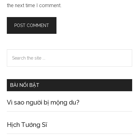
the next time I comment.
Primary
Search
the
Sidebar
site
...
BÀI NỔI BẬT
Vì sao người bị mộng du?
Hịch Tướng Sĩ