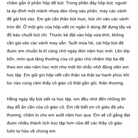
châm gắn ở phần hộp để bút. Trong phần đáy hộp bút, người
ta ép đính một mảnh nhựa dẻo rộng sáu phân, may các vành
để gài bút vào. Em gài cẩn thận bút mực, bút chì vào các vành
tròn đó. Ở một góc của hộp viết có ngăn ô dùng để đựng tẩy và
đồ bào chuốt bút chì. Thước kẻ đặt vào hộp vừa khít, không
cần gài vào các vành may sẵn. Suốt mùa hè, cái hộp bút đã
được em chuẩn bị kĩ càng chờ ngày đón năm học mới. Lên lớp
bốn, món quà tặng thưởng của cô giáo chủ nhiệm lớp ba đã
theo em vào năm học mới như một lời nhắc nhở động viên em
học tập. Em giữ gìn hộp viết cẩn thận và thật sự hạnh phúc khi
lúc nào cùng cảm thấy cô giáo cũ thật gần gũi, thân thương.
Hằng ngày lấy bút viết ra học tập, em đều nhớ đến những lời
dạy dỗ ân cần của cô giáo cũ. Em rất biết ơn cô giáo đã yêu
thương, chăm lo cho em suốt năm học qua. Em sẽ cố gắng đạt
được nhiều thành tích học tập hơn nữa để các thầy cô giáo
luôn tự hào về chúng em.