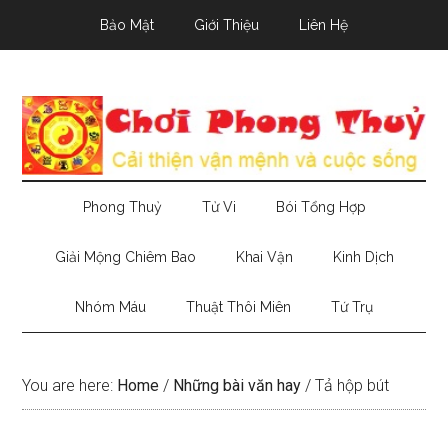
Skip
Skip
Skip
Bảo Mật
Giới Thiệu
Liên Hệ
to
to
to
main
secondary
primary
content
menu
sidebar
Phong Thuỷ
Tử Vi
Bói Tổng Hợp
Giải Mộng Chiêm Bao
Khai Vận
Kinh Dịch
Nhóm Máu
Thuật Thôi Miên
Tứ Trụ
You are here:
Home
/
Những bài văn hay
/
Tả hộp bút