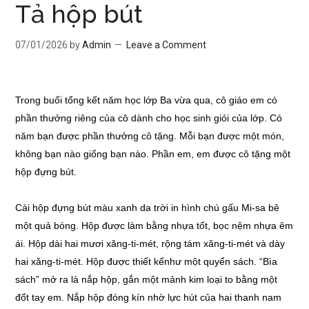
Tả hộp bút
07/01/2026
by
Admin
Leave a Comment
Trong buổi tổng kết năm học lớp Ba vừa qua, cô giáo em có
phần thưởng riêng của cô dành cho học sinh giỏi của lớp. Có
năm bạn được phần thưởng cô tặng. Mỗi bạn được một món,
không bạn nào giống bạn nào. Phần em, em được cô tặng một
hộp đựng bút.
Cái hộp đựng bút màu xanh da trời in hình chú gấu Mi-sa bê
một quả bóng. Hộp được làm bằng nhựa tốt, bọc nệm nhựa êm
ái. Hộp dài hai mươi xăng-ti-mét, rộng tám xăng-ti-mét và dày
hai xăng-ti-mét. Hộp được thiết kếnhư một quyển sách. “Bìa
sách” mở ra là nắp hộp, gắn một mảnh kim loại to bằng một
đốt tay em. Nắp hộp đóng kín nhờ lực hút của hai thanh nam