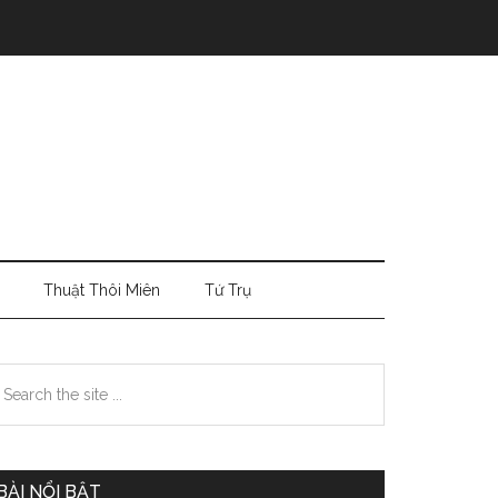
Thuật Thôi Miên
Tứ Trụ
Primary
earch
e
Sidebar
te
BÀI NỔI BẬT