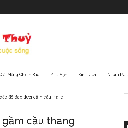
Giải Mộng Chiêm Bao
Khai Vận
Kinh Dịch
Nhóm Máu
S
xếp đồ đạc dưới gầm cầu thang
th
si
i gầm cầu thang
...