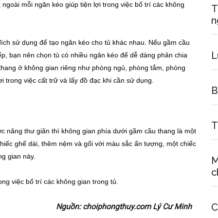
ngoài mỗi ngăn kéo giúp tiện lợi trong việc bố trí các không
T
n
ích sử dụng để tạo ngăn kéo cho tủ khác nhau. Nếu gầm cầu
L
p, bạn nên chọn tủ có nhiều ngăn kéo để dễ dàng phân chia
thang ở không gian riêng như phòng ngủ, phòng tắm, phòng
i trong việc cất trữ và lấy đồ đạc khi cần sử dụng.
B
T
c năng thư giãn thì không gian phía dưới gầm cầu thang là một
chiếc ghế dài, thêm nệm và gối với màu sắc ấn tượng, một chiếc
ng gian này.
M
c
ng việc bố trí các không gian trong tủ.
C
Nguồn: choiphongthuy.com Lý Cư Minh