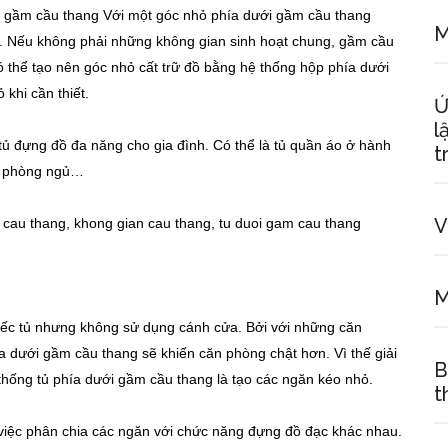
i gầm cầu thang Với một góc nhỏ phía dưới gầm cầu thang
M
nh. Nếu không phải những không gian sinh hoạt chung, gầm cầu
ó thể tạo nên góc nhỏ cất trữ đồ bằng hệ thống hộp phía dưới
khi cần thiết.
Ứ
l
tủ đựng đồ đa năng cho gia đình. Có thể là tủ quần áo ở hành
t
 ở phòng ngủ…
V
M
iếc tủ nhưng không sử dụng cánh cửa. Bởi với những căn
a dưới gầm cầu thang sẽ khiến căn phòng chật hơn. Vì thế giải
B
thống tủ phía dưới gầm cầu thang là tạo các ngăn kéo nhỏ.
t
 việc phân chia các ngăn với chức năng đựng đồ đạc khác nhau.