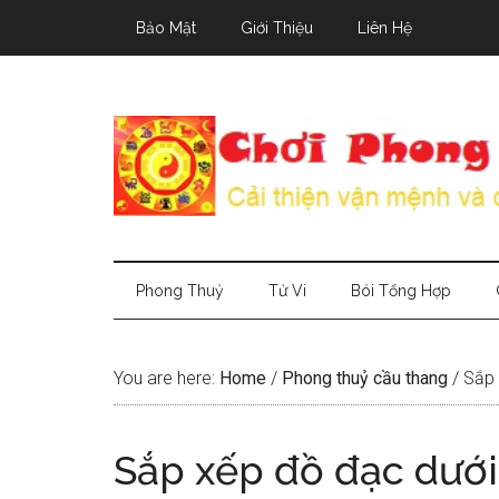
Skip
Skip
Skip
Bảo Mật
Giới Thiệu
Liên Hệ
to
to
to
main
secondary
primary
content
menu
sidebar
Phong Thuỷ
Tử Vi
Bói Tổng Hợp
You are here:
Home
/
Phong thuỷ cầu thang
/
Sắp 
Sắp xếp đồ đạc dướ