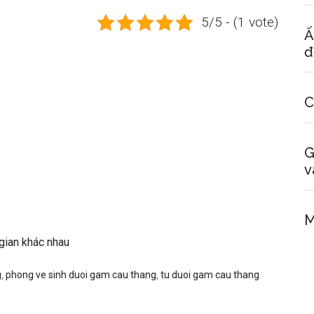
5/5 - (1 vote)
Ấ
đ
C
G
v
M
gian khác nhau
g
,
phong ve sinh duoi gam cau thang
,
tu duoi gam cau thang