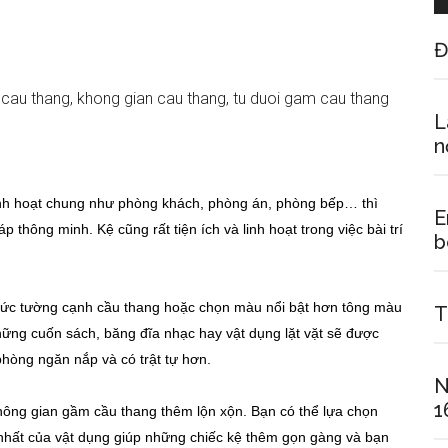
Đ
L
n
nh hoạt chung như phòng khách, phòng án, phòng bếp… thì
E
p thông minh. Kệ cũng rất tiện ích và linh hoạt trong việc bài trí
b
bức tường cạnh cầu thang hoặc chọn màu nổi bật hơn tông màu
T
ững cuốn sách, băng đĩa nhạc hay vật dụng lặt vặt sẽ được
phòng ngăn nắp và có trật tự hơn.
N
1
không gian gầm cầu thang thêm lộn xộn. Bạn có thể lựa chọn
 nhất của vật dụng giúp những chiếc kệ thêm gọn gàng và bạn