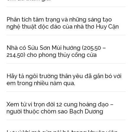
Phân tích tâm trạng và những sáng tạo
nghệ thuật độc đáo của nhà thơ Huy Cận
Nhà có Sửu Sơn Mùi hướng (205.50 –
214.50) cho phong thủy cổng cửa
Hãy tả ngôi trường thân yêu đã gắn bó với
em trong nhiều năm qua.
Xem tử vi trọn đời 12 cung hoàng đạo –
người thuộc chòm sao Bạch Dương