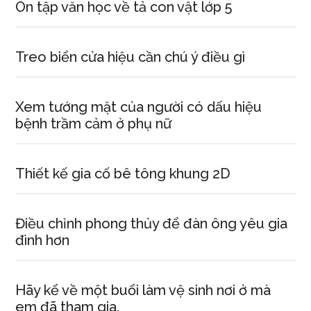
Ôn tập văn học về tả con vật lớp 5
Treo biển cửa hiệu cần chú ý điều gì
Xem tướng mặt của người có dấu hiệu
bệnh trầm cảm ở phụ nữ
Thiết kế gia cố bê tông khung 2D
Điều chỉnh phong thủy để đàn ông yêu gia
đình hơn
Hãy kể về một buổi làm vệ sinh nơi ở mà
em đã tham gia.