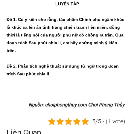
LUYỆN TẬP
Để 1. Có ý kiến cho rằng, tác phẩm Chinh phụ ngâm khúc
là khúc ca lên án tình trạng chiến tranh liên miên, đồng
thời là tiếng nói của người phụ nữ có chồ
ng ra tr
ậ
n. Qua
đoạn trích Sau phút chia li, em hãy chứng minh ý kiến
tr
ê
n.
Đề 2. Phân tích nghệ thuật sử dụng từ ngữ trong đoạn
trích Sau phút chia li.
Nguồn: choiphongthuy.com Chơi Phong Thủy
5/5 - (1 vote)
Liên Quan