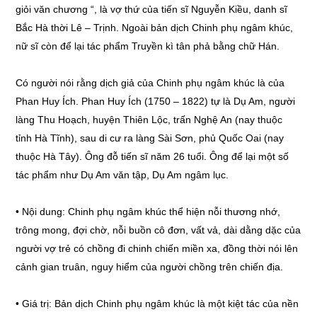
giỏi văn chương “, là vợ thứ của tiến sĩ Nguyễn Kiều, danh sĩ
Bắc Hà thời Lê – Trịnh. Ngoài bản dịch Chinh phụ ngâm khúc,
nữ sĩ còn để lại tác phẩm Truyền kì tân phả bằng chữ Hán.
Có người nói rằng dịch giả của Chinh phụ ngâm khúc là của
Phan Huy Ích. Phan Huy Ích (1750 – 1822) tự là Dụ Am, người
làng Thu Hoạch, huyện Thiên Lộc, trấn Nghệ An (nay thuộc
tỉnh Hà Tĩnh), sau di cư ra làng Sài Sơn, phủ Quốc Oai (nay
thuộc Hà Tây). Ông đỗ tiến sĩ năm 26 tuổi. Ông để lại một số
tác phẩm như Dụ Am văn tập, Dụ Am ngâm lục.
• Nội dung: Chinh phụ ngâm khúc thể hiện nỗi thương nhớ,
trông mong, đợi chờ, nỗi buồn cô đơn, vất vả, dài dằng dặc của
người vợ trẻ có chồng đi chinh chiến miền xa, đồng thời nói lên
cảnh gian truân, nguy hiểm của người chồng trên chiến địa.
• Giá trị: Bản dịch Chinh phụ ngâm khúc là một kiệt tác của nền