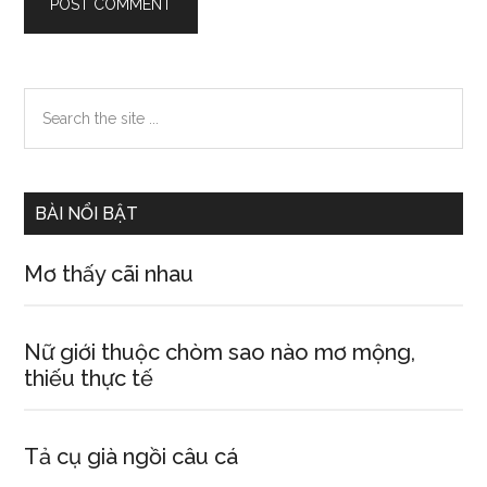
Primary
Search
the
Sidebar
site
...
BÀI NỔI BẬT
Mơ thấy cãi nhau
Nữ giới thuộc chòm sao nào mơ mộng,
thiếu thực tế
Tả cụ già ngồi câu cá