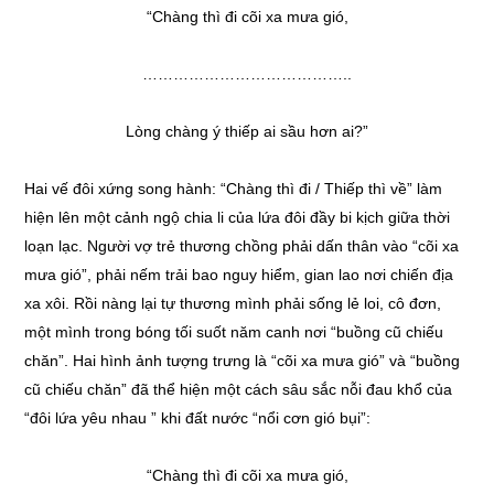
“Chàng thì đi cõi xa mưa gió,
…………………………………..
Lòng chàng ý thiếp ai sầu hơn ai?”
Hai vế đôi xứng song hành: “Chàng thì đi / Thiếp thì về” làm
hiện lên một cảnh ngộ chia li của lứa đôi đầy bi kịch giữa thời
loạn lạc. Người vợ trẻ thương chồng phải dấn thân vào “cõi xa
mưa gió”, phải nếm trải bao nguy hiểm, gian lao nơi chiến địa
xa xôi. Rồi nàng lại tự thương mình phải sống lẻ loi, cô đơn,
một mình trong bóng tối suốt năm canh nơi “buồng cũ chiếu
chăn”. Hai hình ảnh tượng trưng là “cõi xa mưa gió” và “buồng
cũ chiếu chăn” đã thể hiện một cách sâu sắc nỗi đau khổ của
“đôi lứa yêu nhau ” khi đất nước “nổi cơn gió bụi”:
“Chàng thì đi cõi xa mưa gió,