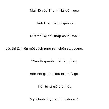
Mai Hồ vào Thanh Hải dòm qua
Hình khe, thế núi gần xa,
Đứt thôi lại nối, thấp đà lại cao”.
Lúc thì tái hiện một cách rùng rợn chốn sa trường:
“Non Kì quạnh quẽ trăng treo,
Bến Phì gió thổi đìu hiu mấy gò.
Hồn tử sĩ gió ù ù thổi,
Mặt chinh phụ trăng dõi dõi soi”.