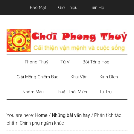
Skip
Skip
Skip
Bảo Mật
Giới Thiệu
Liên Hệ
to
to
to
main
secondary
primary
content
menu
sidebar
Phong Thuỷ
Tử Vi
Bói Tổng Hợp
Giải Mộng Chiêm Bao
Khai Vận
Kinh Dịch
Nhóm Máu
Thuật Thôi Miên
Tứ Trụ
You are here:
Home
/
Những bài văn hay
/
Phân tích tác
phẩm Chinh phụ ngâm khúc