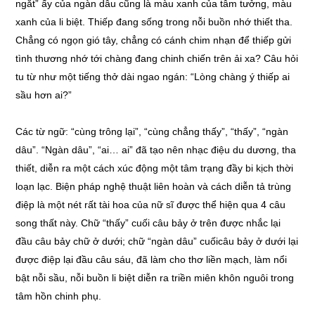
ngắt” ấy của ngàn dâu cũng là màu xanh của tâm tưởng, màu
xanh của li biệt. Thiếp đang sống trong nỗi buồn nhớ thiết tha.
Chẳng có ngọn gió tây, chẳng có cánh chim nhạn để thiếp gửi
tình thương nhớ tới chàng đang chinh chiến trên ải xa? Câu hỏi
tu từ như một tiếng thở dài ngao ngán: “Lòng chàng ý thiếp ai
sầu hơn ai?”
Các từ ngữ: “cùng trông lại”, “cùng chẳng thấy”, “thấy”, “ngàn
dâu”. “Ngàn dâu”, “ai… ai” đã tạo nên nhạc điệu du dương, tha
thiết, diễn ra một cách xúc động một tâm trạng đầy bi kịch thời
loạn lạc. Biện pháp nghệ thuật liên hoàn và cách diễn tả trùng
điệp là một nét rất tài hoa của nữ sĩ được thể hiện qua 4 câu
song thất này. Chữ “thấy” cuối câu bảy ở trên được nhắc lại
đầu câu bảy chữ ở dưới; chữ “ngàn dâu” cuốicâu bảy ở dưới lại
được điệp lại đầu câu sáu, đã làm cho thơ liền mạch, làm nổi
bật nỗi sầu, nỗi buồn li biệt diễn ra triền miên khôn nguôi trong
tâm hồn chinh phụ.