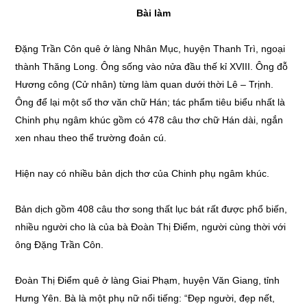
Bài làm
Đặng Trần Côn quê ở làng Nhân Mục, huyện Thanh Trì, ngoại
thành Thăng Long. Ông sống vào nửa đầu thế kỉ XVIII. Ông đỗ
Hương công (Cử nhân) từng làm quan dưới thời Lê – Trịnh.
Ông để lại một số thơ văn chữ Hán; tác phẩm tiêu biểu nhất là
Chinh phụ ngâm khúc gồm có 478 câu thơ chữ Hán dài, ngắn
xen nhau theo thể trường đoản cú.
Hiện nay có nhiều bản dịch thơ của Chinh phụ ngâm khúc.
Bản dịch gồm 408 câu thơ song thất lục bát rất được phổ biến,
nhiều người cho là của bà Đoàn Thị Điểm, người cùng thời với
ông Đặng Trần Côn.
Đoàn Thị Điểm quê ở làng Giai Phạm, huyện Văn Giang, tỉnh
Hưng Yên. Bà là một phụ nữ nổi tiếng: “Đẹp người, đẹp nết,