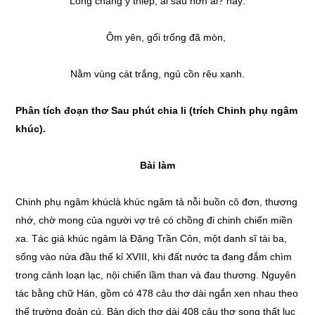
Lòng chàng ý thiếp, ai sầu hơn ai? hay:
Ôm yên, gối trống đã mòn,
Nằm vùng cát trắng, ngủ cồn rêu xanh.
Phân tích đoạn thơ Sau phút chia li (trích Chinh phụ ngâm
khúc).
Bài làm
Chinh phụ ngâm khúclà khúc ngâm tả nỗi buồn cô đơn, thương
nhớ, chờ mong của người vợ trẻ có chồng đi chinh chiến miền
xa. Tác giả khúc ngâm là Đặng Trần Côn, một danh sĩ tài ba,
sống vào nửa đầu thế kỉ XVIII, khi đất nước ta đang đắm chìm
trong cảnh loạn lạc, nội chiến lầm than và đau thương. Nguyên
tác bằng chữ Hán, gồm có 478 câu thơ dài ngắn xen nhau theo
thể trường đoản cú. Bản dịch thơ dài 408 câu thơ song thất lục