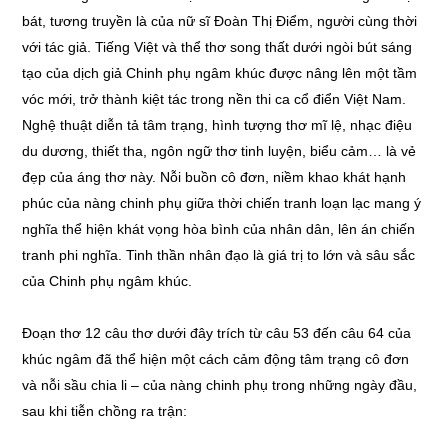
bát, tương truyền là của nữ sĩ Đoàn Thị Điểm, người cùng thời
với tác giả. Tiếng Việt và thể thơ song thất dưới ngòi bút sáng
tạo của dịch giả Chinh phụ ngâm khúc được nâng lên một tầm
vóc mới, trở thành kiệt tác trong nền thi ca cổ điển Việt Nam.
Nghệ thuật diễn tả tâm trạng, hình tượng thơ mĩ lệ, nhạc điệu
du dương, thiết tha, ngôn ngữ thơ tinh luyện, biểu cảm… là vẻ
đẹp của áng thơ này. Nỗi buồn cô đơn, niềm khao khát hạnh
phúc của nàng chinh phụ giữa thời chiến tranh loạn lạc mang ý
nghĩa thể hiện khát vọng hòa bình của nhân dân, lên án chiến
tranh phi nghĩa. Tinh thần nhân đạo là giá trị to lớn và sâu sắc
của Chinh phụ ngâm khúc.
Đoạn thơ 12 câu thơ dưới đây trích từ câu 53 đến câu 64 của
khúc ngâm đã thể hiện một cách cảm động tâm trạng cô đơn
và nỗi sầu chia li – của nàng chinh phụ trong những ngày đầu,
sau khi tiễn chồng ra trận: