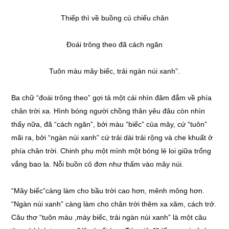
Thiếp thì về buồng củ chiếu chăn
Đoái trông theo đã cách ngăn
Tuôn màu mây biếc, trải ngàn núi xanh”.
Ba chữ “đoái trông theo” gợi tả một cái nhìn đăm đắm về phía
chân trời xa. Hình bóng người chồng thân yêu đâu còn nhìn
thấy nữa, đã “cách ngăn”, bởi màu “biếc” của mây, cứ “tuôn”
mãi ra, bởi “ngàn núi xanh” cứ trải dài trải rộng và che khuất ở
phía chân trời. Chinh phụ một mình một bóng lẻ loi giữa trống
vắng bao la. Nỗi buồn cô đơn như thấm vào mây núi.
“Mây biếc”càng làm cho bầu trời cao hơn, mênh mông hơn.
“Ngàn núi xanh” càng làm cho chân trời thêm xa xăm, cách trở.
Câu thơ “tuôn màu ,mày biếc, trải ngàn núi xanh” là một câu