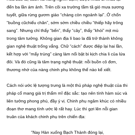
đến ba lần ám ảnh. Trên cõi xa trường tầm tã gió mưa sương
tuyết, giữa rừng gươm giáo “chàng còn ngoảnh lại”..Ở chốn
“buồng cũchiếu chăn”, sớm sớm chiều chiều “thiếp hãy trông
sang”. Nhưng chỉ thấy “bến”, thấy “cây”, thấy “khói” mịt mù
trong tâm tưởng. Không gian địa lí bao la đã trở thành không
gian nghệ thuật trống vắng. Chữ “cách” được điệp lại hai lần,
kết hợp với “mấy trùng” càng làm nổi bật bi kịch chia li của lứa
đôi. Và đó cũng là tâm trạng nghệ thuật: nỗi buồn cô đơn,
thương nhớ của nàng chinh phụ không thể nào kể xiết.
Cách nói ước lệ tượng trưng là một thủ pháp nghệ thuật của thi
pháp cổ mang giá trị thẩm mĩ đặc sắc: tạo nên tính hàm súc và
liên tưởng phong phú, đầy ý vị. Chinh phụ ngâm khúc có nhiều
đoạn thơ mang tính ước lệ rất hay. Lúc thì gợi lên nỗi gian
truân của khách chinh phụ trên chiến địa:
“Nay Hàn xuống Bạch Thành đóng lại,