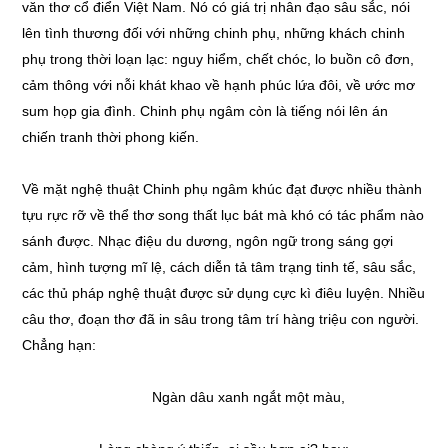
văn thơ cổ điển Việt Nam. Nó có giá trị nhân đạo sâu sắc, nói
lên tình thương đối với những chinh phụ, những khách chinh
phụ trong thời loạn lạc: nguy hiểm, chết chóc, lo buồn cô đơn,
cảm thông với nỗi khát khao về hạnh phúc lứa đôi, về ước mơ
sum họp gia đình. Chinh phụ ngâm còn là tiếng nói lên án
chiến tranh thời phong kiến.
Về mặt nghệ thuật Chinh phụ ngâm khúc đạt được nhiều thành
tựu rực rỡ về thể thơ song thất lục bát mà khó có tác phẩm nào
sánh được. Nhạc điệu du dương, ngôn ngữ trong sáng gợi
cảm, hình tượng mĩ lệ, cách diễn tả tâm trạng tinh tế, sâu sắc,
các thủ pháp nghệ thuật được sử dụng cực kì điêu luyện. Nhiều
câu thơ, đoạn thơ đã in sâu trong tâm trí hàng triệu con người.
Chẳng hạn:
Ngàn dâu xanh ngắt một màu,