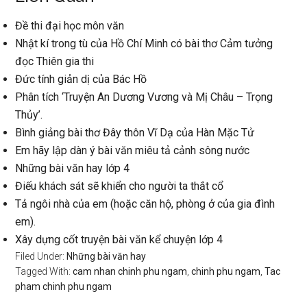
Đề thi đại học môn văn
Nhật kí trong tù của Hồ Chí Minh có bài thơ Cảm tưởng
đọc Thiên gia thi
Đức tính giản dị của Bác Hồ
Phân tích ‘Truyện An Dương Vương và Mị Châu – Trọng
Thủy’.
Bình giảng bài thơ Đây thôn Vĩ Dạ của Hàn Mặc Tử
Em hãy lập dàn ý bài văn miêu tả cảnh sông nước
Những bài văn hay lớp 4
Điếu khách sát sẽ khiển cho người ta thắt cổ
Tả ngôi nhà của em (hoặc căn hộ, phòng ở của gia đình
em).
Xây dựng cốt truyện bài văn kể chuyện lớp 4
Filed Under:
Những bài văn hay
Tagged With:
cam nhan chinh phu ngam
,
chinh phu ngam
,
Tac
pham chinh phu ngam