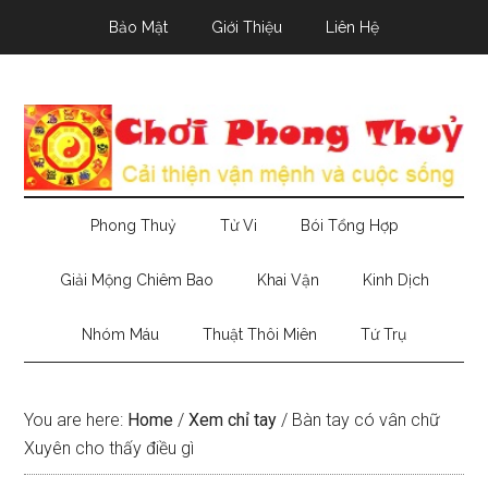
Skip
Skip
Skip
Bảo Mật
Giới Thiệu
Liên Hệ
to
to
to
main
secondary
primary
content
menu
sidebar
Phong Thuỷ
Tử Vi
Bói Tổng Hợp
Giải Mộng Chiêm Bao
Khai Vận
Kinh Dịch
Nhóm Máu
Thuật Thôi Miên
Tứ Trụ
You are here:
Home
/
Xem chỉ tay
/
Bàn tay có vân chữ
Xuyên cho thấy điều gì