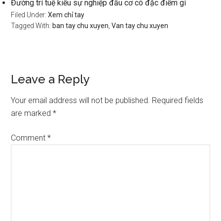
Đường trí tuệ kiểu sự nghiệp đầu cơ có đặc điểm gì
Filed Under:
Xem chỉ tay
Tagged With:
ban tay chu xuyen
,
Van tay chu xuyen
Reader
Leave a Reply
Interactions
Your email address will not be published.
Required fields
are marked
*
Comment
*