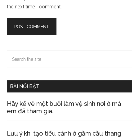
the next time I comment.
Primary
Search
the
Sidebar
site
...
BÀI NỔI BẬT
Hãy kể về một buổi làm vệ sinh nơi ở mà
em đã tham gia.
Lưu ý khi tạo tiểu cảnh ở gầm cầu thang