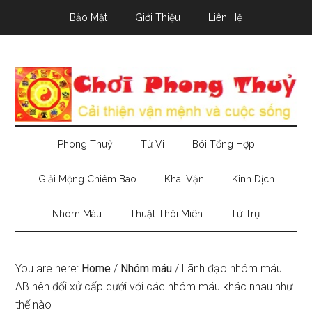
Skip
Skip
Skip
Bảo Mật
Giới Thiệu
Liên Hệ
to
to
to
main
secondary
primary
content
menu
sidebar
Phong Thuỷ
Tử Vi
Bói Tổng Hợp
Giải Mộng Chiêm Bao
Khai Vận
Kinh Dịch
Nhóm Máu
Thuật Thôi Miên
Tứ Trụ
You are here:
Home
/
Nhóm máu
/
Lãnh đạo nhóm máu
AB nên đối xử cấp dưới với các nhóm máu khác nhau như
thế nào