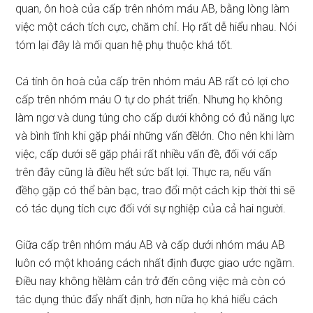
quan, ôn hoà của cấp trên nhóm máu AB, bằng lòng làm
việc một cách tích cực, chăm chỉ. Họ rất dễ hiểu nhau. Nói
tóm lại đây là mối quan hệ phụ thuộc khá tốt.
Cá tính ôn hoà của cấp trên nhóm máu AB rất có lợi cho
cấp trên nhóm máu O tự do phát triển. Nhưng họ không
làm ngơ và dung túng cho cấp dưới không có đủ năng lực
và bình tĩnh khi gặp phải những vấn đềlớn. Cho nên khi làm
việc, cấp dưới sẽ gặp phải rất nhiều vấn đề, đối với cấp
trên đây cũng là điều hết sức bất lợi. Thực ra, nếu vấn
đềhọ gặp có thể bàn bạc, trao đổi một cách kịp thời thì sẽ
có tác dụng tích cực đối với sự nghiệp của cả hai người.
Giữa cấp trên nhóm máu AB và cấp dưới nhóm máu AB
luôn có một khoảng cách nhất định được giao ước ngầm.
Điều nay không hềlàm cản trở đến công việc mà còn có
tác dụng thúc đẩy nhất định, hơn nữa họ khá hiểu cách