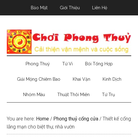
Skip
Skip
Skip
Bảo Mật
Giới Thiệu
Liên Hệ
to
to
to
main
secondary
primary
content
menu
sidebar
Phong Thuỷ
Tử Vi
Bói Tổng Hợp
Giải Mộng Chiêm Bao
Khai Vận
Kinh Dịch
Nhóm Máu
Thuật Thôi Miên
Tứ Trụ
You are here:
Home
/
Phong thuỷ cổng cửa
/
Thiết kế cổng
lãng mạn cho biệt thự, nhà vườn