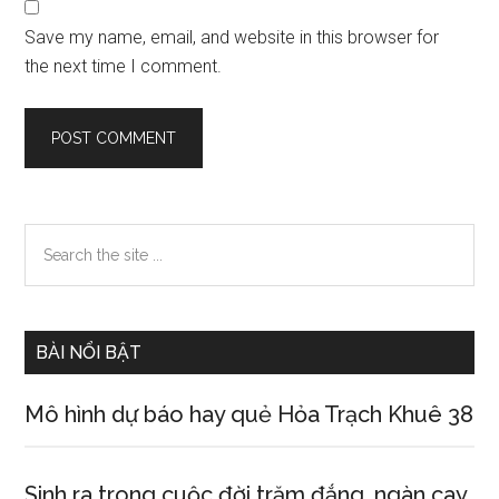
Save my name, email, and website in this browser for
the next time I comment.
Primary
Search
the
Sidebar
site
...
BÀI NỔI BẬT
Mô hình dự báo hay quẻ Hỏa Trạch Khuê 38
Sinh ra trong cuộc đời trăm đắng, ngàn cay