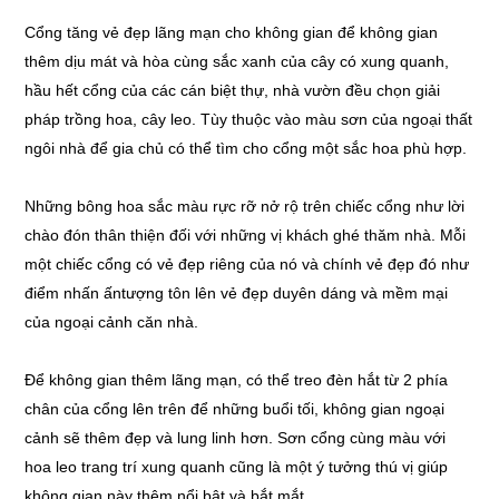
Cổng tăng vẻ đẹp lãng mạn cho không gian để không gian
thêm dịu mát và hòa cùng sắc xanh của cây có xung quanh,
hầu hết cổng của các cán biệt thự, nhà vườn đều chọn giải
pháp trồng hoa, cây leo. Tùy thuộc vào màu sơn của ngoại thất
ngôi nhà để gia chủ có thể tìm cho cổng một sắc hoa phù hợp.
Những bông hoa sắc màu rực rỡ nở rộ trên chiếc cổng như lời
chào đón thân thiện đối với những vị khách ghé thăm nhà. Mỗi
một chiếc cổng có vẻ đẹp riêng của nó và chính vẻ đẹp đó như
điểm nhấn ấntượng tôn lên vẻ đẹp duyên dáng và mềm mại
của ngoại cảnh căn nhà.
Để không gian thêm lãng mạn, có thể treo đèn hắt từ 2 phía
chân của cổng lên trên để những buổi tối, không gian ngoại
cảnh sẽ thêm đẹp và lung linh hơn. Sơn cổng cùng màu với
hoa leo trang trí xung quanh cũng là một ý tưởng thú vị giúp
không gian này thêm nổi bật và bắt mắt.