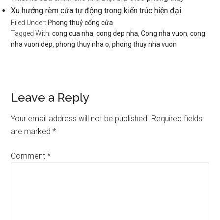
Xu hướng rèm cửa tự động trong kiến trúc hiện đại
Filed Under:
Phong thuỷ cổng cửa
Tagged With:
cong cua nha
,
cong dep nha
,
Cong nha vuon
,
cong
nha vuon dep
,
phong thuy nha o
,
phong thuy nha vuon
Reader
Leave a Reply
Interactions
Your email address will not be published.
Required fields
are marked
*
Comment
*