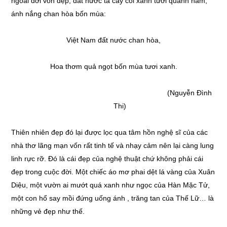
ngoài đời vốn đẹp, đất nước ta cây cối xanh tươi quanh năm,
ánh nắng chan hòa bốn mùa:
Việt Nam đất nước chan hòa,
Hoa thơm quả ngọt bốn mùa tươi xanh.
(Nguyễn Đình
Thi)
Thiên nhiên đẹp đó lại được lọc qua tâm hồn nghệ sĩ của các
nhà thơ lãng mạn vốn rất tinh tế và nhạy cảm nên lại càng lung
linh rực rỡ. Đó là cái đẹp của nghệ thuật chứ không phải cái
đẹp trong cuộc đời. Một chiếc áo mơ phai dệt lá vàng của Xuân
Diệu, một vườn ai mướt quá xanh như ngọc của Hàn Mặc Tử,
một con hổ say mồi đứng uống ánh , trăng tan của Thế Lữ… là
những vẻ đẹp như thế.