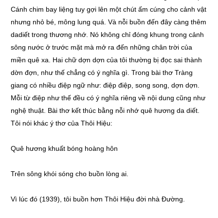
Cánh chim bay liệng tuy gợi lên một chút ấm cúng cho cảnh vật
nhưng nhỏ bé, mông lung quá. Và nỗi buồn đến đây càng thêm
dadiết trong thương nhớ. Nó không chỉ đóng khung trong cảnh
sông nước ở trước mặt mà mở ra đến những chân trời của
miền quê xa. Hai chữ dợn dợn của tôi thường bị đọc sai thành
dờn đợn, như thế chẳng có ý nghĩa gì. Trong bài thơ Tràng
giang có nhiều điệp ngữ như: điệp điệp, song song, dợn dợn.
Mỗi từ điệp như thế đều có ý nghĩa riêng về nội dung cũng như
nghệ thuật. Bài thơ kết thúc bằng nỗi nhớ quê hương da diết.
Tôi nói khác ý thơ của Thôi Hiệu:
Quê hương khuất bóng hoàng hôn
Trên sông khói sóng cho buồn lòng ai.
Vì lúc đó (1939), tôi buồn hơn Thôi Hiệu đời nhà Đường.