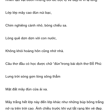
Lớp lớp mây cao đùn núi bạc,
Chim nghiêng cánh nhỏ, bóng chiểu sa.
Lòng quê dợn dợn vời con nước,
Không khói hoàng hôn cũng nhớ nhà.
Câu thơ đầu có học được chữ “đùn”trong bài dịch thơ Đỗ Phủ:
Lưng trời sóng gợn lòng sông thẳm
Mặt đất mây đùn cửa ải xa.
Mây trắng hết lớp này đến lớp khác như những búp bông trắng
nở ra trên trời cao. Ánh chiều trước khi vụt tắt rạng lên vẻ đẹp.