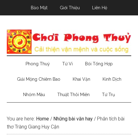
Skip
Skip
Skip
Bảo Mật
Giới Thiệu
Liên Hệ
to
to
to
main
secondary
primary
content
menu
sidebar
Phong Thuỷ
Tử Vi
Bói Tổng Hợp
Giải Mộng Chiêm Bao
Khai Vận
Kinh Dịch
Nhóm Máu
Thuật Thôi Miên
Tứ Trụ
You are here:
Home
/
Những bài văn hay
/
Phân tích bài
thơ Tràng Giang Huy Cận