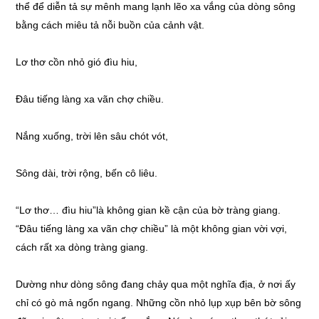
thể để diễn tả sự mênh mang lạnh lẽo xa vắng của dòng sông
bằng cách miêu tả nỗi buồn của cảnh vật.
Lơ thơ cồn nhỏ gió đìu hiu,
Đâu tiếng làng xa vãn chợ chiều.
Nắng xuống, trời lên sâu chót vót,
Sông dài, trời rộng, bến cô liêu.
“Lơ thơ… đìu hiu”là không gian kề cận của bờ tràng giang.
“Đâu tiếng làng xa vãn chợ chiều” là một không gian vời vợi,
cách rất xa dòng tràng giang.
Dường như dòng sông đang chảy qua một nghĩa địa, ở nơi ấy
chỉ có gò mả ngổn ngang. Những cồn nhỏ lụp xụp bên bờ sông