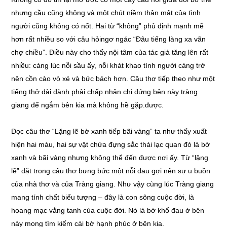
nhưng cầu cũng không và một chút niềm thân mật của tình
người cũng không có nốt. Hai từ “không” phủ định mạnh mẽ
hơn rất nhiều so với câu hỏingơ ngác “Đâu tiếng làng xa vãn
chợ chiều”. Điều này cho thấy nội tâm của tác giả tăng lên rất
nhiều: càng lúc nỗi sầu ấy, nỗi khát khao tình người càng trở
nên cồn cào vò xé và bức bách hơn. Câu thơ tiếp theo như một
tiếng thở dài đành phải chấp nhận chỉ đứng bên này tràng
giang để ngắm bên kia mà không hề gặp.được.
Đọc câu thơ “Lặng lẽ bờ xanh tiếp bãi vàng” ta như thấy xuất
hiện hai màu, hai sự vật chứa đựng sắc thái lạc quan đó là bờ
xanh và bãi vàng nhưng không thể đến được nơi ấy. Từ “lặng
lẽ” đặt trong câu thơ bưng bức một nỗi đau gợi nên sự u buồn
của nhà thơ và của Tràng giang. Như vậy cùng lúc Tràng giang
mang tính chất biểu tượng – đây là con sông cuộc đời, là
hoang mạc vắng tanh của cuộc đời. Nó là bờ khổ đau ở bên
này mong tìm kiếm cái bờ hạnh phúc ở bên kia.