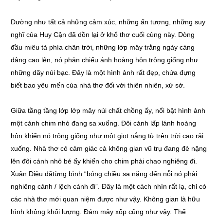
Dường như tất cả những cảm xúc, những ấn tượng, những suy
nghĩ của Huy Cận đã dồn lại ở khổ thơ cuối cùng này. Dòng
đầu miêu tả phía chân trời, những lớp mây trắng ngày càng
dâng cao lên, nó phản chiếu ánh hoàng hôn trông giống như
những dãy núi bạc. Đây là một hình ảnh rất đẹp, chứa đựng
biết bao yêu mến của nhà thơ đối với thiên nhiên, xứ sở.
Giữa tầng tầng lớp lớp mây núi chất chồng ấy, nổi bật hình ảnh
một cánh chim nhỏ đang sa xuống. Đôi cánh lấp lánh hoàng
hôn khiến nó trông giống như một giọt nắng từ trên trời cao rải
xuống. Nhà thơ có cảm giác cả không gian vũ trụ đang đè nặng
lên đôi cánh nhỏ bé ấy khiến cho chim phải chao nghiêng đi.
Xuân Diệu đãtừng bình “bóng chiều sa nặng đến nỗi nó phải
nghiêng cánh / lệch cánh đi”. Đây là một cách nhìn rất lạ, chỉ có
các nhà thơ mới quan niệm được như vậy. Không gian là hữu
hình không khối lượng. Đám mây xốp cũng như vậy. Thế