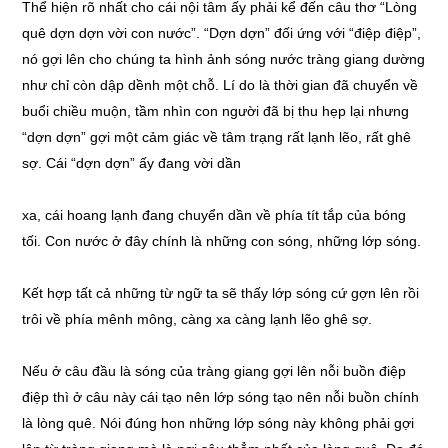
Thể hiện rõ nhất cho cái nội tâm ấy phải kể đến câu thơ “Lòng
quê dợn dợn vời con nước”. “Dợn dợn” đối ứng với “điệp điệp”,
nó gợi lên cho chúng ta hình ảnh sóng nước tràng giang dường
như chỉ còn dập dềnh một chỗ. Lí do là thời gian đã chuyển về
buổi chiều muộn, tầm nhìn con người đã bị thu hẹp lại nhưng
“dợn dợn” gợi một cảm giác về tâm trạng rất lạnh lẽo, rất ghê
sợ. Cái “dợn dợn” ấy đang vời dần
xa, cái hoang lạnh đang chuyển dần về phía tít tắp của bóng
tối. Con nước ở đây chính là những con sóng, những lớp sóng.
Kết hợp tất cả những từ ngữ ta sẽ thấy lớp sóng cứ gợn lên rồi
trôi về phía mênh mông, càng xa càng lạnh lẽo ghê sợ.
Nếu ở câu đầu là sóng của tràng giang gợi lên nỗi buồn điệp
điệp thì ở câu này cái tạo nên lớp sóng tạo nên nỗi buồn chính
là lòng quê. Nói đúng hon những lớp sóng này không phải gợi