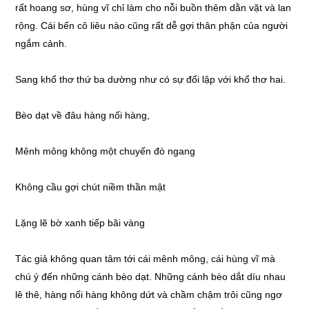
rất hoang sơ, hùng vĩ chỉ làm cho nỗi buồn thêm dằn vặt và lan
rộng. Cái bến cô liêu nào cũng rất dễ gợi thân phận của người
ngắm cảnh.
Sang khổ thơ thứ ba dường như có sự đối lập với khổ thơ hai.
Bèo dạt về đâu hàng nối hàng,
Mênh mông không một chuyến đò ngang
Không cầu gợi chút niềm thần mật
Lặng lẽ bờ xanh tiếp bãi vàng
Tác giả không quan tâm tới cái mênh mông, cái hùng vĩ mà
chú ý đến những cánh bèo dạt. Những cánh bèo dắt díu nhau
lê thê, hàng nối hàng không dứt và chầm chậm trôi cũng ngơ