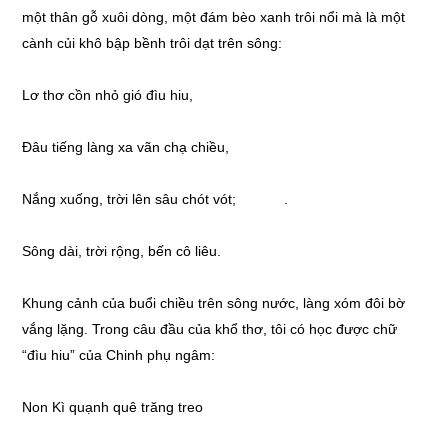
một thân gỗ xuôi dòng, một đám bèo xanh trôi nổi mà là một
cành củi khô bập bềnh trôi dạt trên sông:
Lơ thơ cồn nhỏ gió đìu hiu,
Đâu tiếng làng xa vãn chạ chiều,
Nắng xuống, trời lên sâu chót vót; .
Sông dài, trời rộng, bến cô liêu.
Khung cảnh của buổi chiều trên sông nước, làng xóm đôi bờ
vắng lặng. Trong câu đầu của khổ thơ, tôi có học được chữ
“đìu hiu” của Chinh phụ ngâm:
Non Kì quạnh quê trăng treo