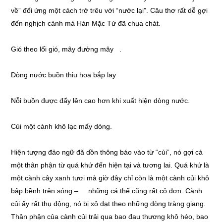
về” đối ứng một cách trớ trêu với “nước lại”. Câu thơ rất dễ gợi
đến nghịch cảnh mà Hàn Mặc Tử đã chua chát.
Gió theo lối gió, mây đường mây .
Dòng nước buồn thiu hoa bắp lay
Nỗi buồn được đẩy lên cao hơn khi xuất hiện dòng nước.
Củi một cành khô lạc mấy dòng.
Hiện tượng đảo ngữ đã dồn thông báo vào từ “củi”, nó gợi cả
một thân phận từ quá khứ đến hiện tại và tương lai. Quá khứ là
một cành cây xanh tươi mà giờ đây chỉ còn là một cành củi khô
bập bềnh trên sóng – những cá thể cũng rất cô đơn. Cành
củi ấy rất thụ động, nó bị xô dạt theo những dòng tràng giang.
Thân phận của cành củi trải qua bao đau thương khô héo, bao