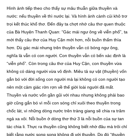
Hình ảnh tiếp theo cho thấy sự mâu thuẫn giữa thuyền và
nước: nếu thuyền về thì nước lại. Và hình ảnh cành củi khô trơ
trọi kết thúc khổ thơ. Đến đây ta chợt nhớ câu thơ quen thuộc
của Bà Huyện Thanh Quan: “Gác mái ngư ông về viễn phố”, ta
mới thấy câu thơ của Huy Cận mới hơn, nỗi buồn thấm thìa
hơn. Dù gác mái nhưng trên thuyền vẫn có bóng ngư ông,
nghĩa là vẫn có con người. Con thuyền vẫn có bến xác định là
“viễn phố”. Còn trong câu thơ của Huy Cận, con thuyền vừa
không có dáng người vừa vô định. Miêu tả sự vật (thuyền) vốn
gắn bó với đời sống con người mà lại không có con người tạo
nên một cảm giác rờn rợn về thế giới loài người đã mất.
Thuyền và nước vốn gần gũi với nhau nhưng không phải bao
giờ cũng gắn bó vì mỗi con sóng chỉ xuôi theo thuyền trong
chốc lát, vì những dòng nước trên tràng giang sẽ chia ra trăm
ngả xa xôi. Nỗi buồn ở dòng thơ thứ 3 là nỗi buồn của sự tan
tác chia li. Thực ra thuyền cũng không biết nhờ đâu mà trôi chỉ
biết rằng nước song song không đi với thuyền. Do đó “thuyền