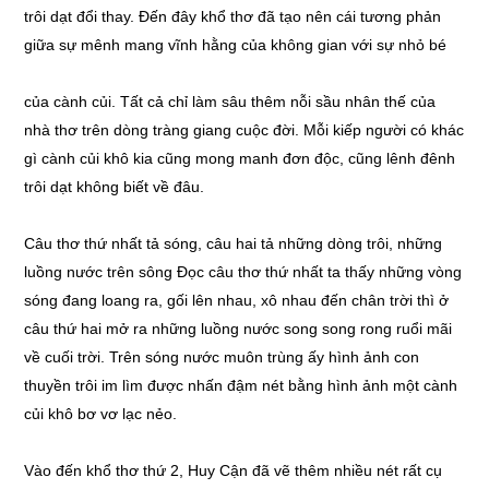
trôi dạt đổi thay. Đến đây khổ thơ đã tạo nên cái tương phản
giữa sự mênh mang vĩnh hằng của không gian với sự nhỏ bé
của cành củi. Tất cả chỉ làm sâu thêm nỗi sầu nhân thế của
nhà thơ trên dòng tràng giang cuộc đời. Mỗi kiếp người có khác
gì cành củi khô kia cũng mong manh đơn độc, cũng lênh đênh
trôi dạt không biết về đâu.
Câu thơ thứ nhất tả sóng, câu hai tả những dòng trôi, những
luồng nước trên sông Đọc câu thơ thứ nhất ta thấy những vòng
sóng đang loang ra, gối lên nhau, xô nhau đến chân trời thì ở
câu thứ hai mở ra những luồng nước song song rong ruổi mãi
về cuối trời. Trên sóng nước muôn trùng ấy hình ảnh con
thuyền trôi im lìm được nhấn đậm nét bằng hình ảnh một cành
củi khô bơ vơ lạc nẻo.
Vào đến khổ thơ thứ 2, Huy Cận đã vẽ thêm nhiều nét rất cụ