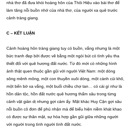
nhà thơ đã đưa khói hoàng hôn của Thôi Hiệu vào bài thơ để
làm tăng nỗi buồn nhớ của nhà thơ, của người xa quê trước
cảnh tràng giang.
C – KẾT LUẬN
Cảnh hoàng hôn tràng giang tuy có buồn, vắng nhưng là một
bức tranh đẹp bởi được vẽ bằng một ngòi bút có tình yêu tha
thiết đối với quê hương đất nước. Từ đó mới có những hình
ảnh thật quen thuộc gần gũi với người Việt Nam: một dòng
sông mênh mông, một con thuyền xuôi dòng, một cành củi khô,
một bến bờ xa vắng, một buổi chiều chợ tan… có cái gì như là
hồn dân tộc, hồn đất nước quê hương thấm sâu trong từng
cảnh vật giản dị nhưng gợi cảm ấy. Mặt khác Huy Cận gợi sâu
nỗi buồn cô đơn để phủ nhận mà để biểu hiện niềm khát khao
có được sự thân mật, sự hòa hợp gần gũi giữa những người
với người trong tình người tình đất nước.