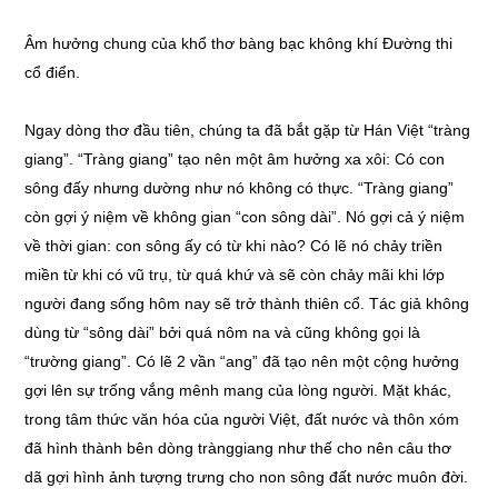
Âm hưởng chung của khổ thơ bàng bạc không khí Đường thi
cổ điển.
Ngay dòng thơ đầu tiên, chúng ta đã bắt gặp từ Hán Việt “tràng
giang”. “Tràng giang” tạo nên một âm hưởng xa xôi: Có con
sông đấy nhưng dường như nó không có thực. “Tràng giang”
còn gợi ý niệm về không gian “con sông dài”. Nó gợi cả ý niệm
về thời gian: con sông ấy có từ khi nào? Có lẽ nó chảy triền
miền từ khi có vũ trụ, từ quá khứ và sẽ còn chảy mãi khi lớp
người đang sống hôm nay sẽ trở thành thiên cổ. Tác giả không
dùng từ “sông dài” bởi quá nôm na và cũng không gọi là
“trường giang”. Có lẽ 2 vần “ang” đã tạo nên một cộng hưởng
gợi lên sự trống vắng mênh mang của lòng người. Mặt khác,
trong tâm thức văn hóa của người Việt, đất nước và thôn xóm
đã hình thành bên dòng trànggiang như thế cho nên câu thơ
dã gợi hình ảnh tượng trưng cho non sông đất nước muôn đời.