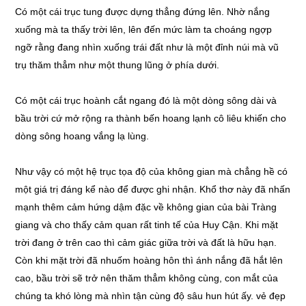
Có một cái trục tung được dựng thẳng đứng lên. Nhờ nắng
xuống mà ta thấy trời lên, lên đến mức làm ta choáng ngợp
ngỡ rằng đang nhìn xuống trái đất như là một đỉnh núi mà vũ
trụ thăm thẳm như một thung lũng ở phía dưới.
Có một cái trục hoành cắt ngang đó là một dòng sông dài và
bầu trời cứ mở rộng ra thành bến hoang lạnh cô liêu khiến cho
dòng sông hoang vắng lạ lùng.
Như vậy có một hệ trục tọa độ của không gian mà chẳng hề có
một giá trị đáng kể nào để được ghi nhận. Khổ thơ này đã nhấn
mạnh thêm cảm hứng dậm đặc về không gian của bài Tràng
giang và cho thấy cảm quan rất tinh tế của Huy Cận. Khi mặt
trời đang ở trên cao thì cảm giác giữa trời và đất là hữu hạn.
Còn khi mặt trời đã nhuốm hoàng hôn thì ánh nắng đã hắt lên
cao, bầu trời sẽ trở nên thăm thẳm không cùng, con mắt của
chúng ta khó lòng mà nhìn tận cùng độ sâu hun hút ấy. vẻ đẹp