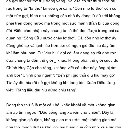
đã gợi một sự trơ trụi trống vắng. Nó vừa có sự thưa thớt rải
rác trong từ “lơ thơ” lại vừa gợi cảm. “Cồn nhỏ lơ thơ” còn có
một sức gợi, hình như những cồn nhỏ ấy đang lừ đừ trôi không
phải trên dòng nước mà trong một sức mạnh thần bí của dòng
đời. Điều cảm nhận này chúng ta có thể đọc được trong bài ca
quan họ “Sông Cầu nước chảy lơ thơ”. Cái cồn nhỏ lơ thơ ấy
đáng ghê sợ và lạnh lẽo hơn bởi có ngọn gió đìu hiu đầy âm
khí làm bầu bạn. Từ “đìu hiu” gợi cõi âm đáng sợ rất ghê rợn
đưa chúng ta đến thế giới _ khác, không phải thế giới cuộc đời.
Chính Huy Cận cho rằng, khi ông viết câu thơ này, ông bị ám
ảnh bởi “Chinh phụ ngâm”: “Bến phì gió thổi đìu hiu mấy gò”.
Từ láy đìu hiu rất dễ gợi không khí tang tóc. Xuân Diệu từng
viết: “Rặng liễu đìu hiu đứng chịu tang”.
Dòng thơ thứ 6 là một câu hỏi khắc khoải về một không gian
ấm áp tình người “Đâu tiếng làng xa vãn chợ chiều”. Đây là
không gian giả định, không gian mơ ước, một không gian mà
nhà thơ muốn dứt ra khỏi cõi hãi hùng của cồn nhỏ, của gió đìu