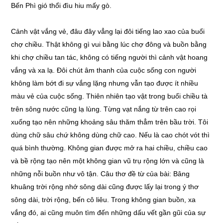
Bến Phì gió thổi đìu hiu mấy gò.
Cảnh vật vắng vẻ, đâu đây vẳng lại đôi tiếng lao xao của buổi
chợ chiều. Thật không gì vui bằng lúc chợ đông và buồn bằng
khi chợ chiều tan tác, không có tiếng người thì cảnh vật hoang
vắng và xa lạ. Đôi chút âm thanh của cuộc sống con người
không làm bớt đi sự vắng lặng nhưng vẫn tạo được ít nhiều
màu vẻ của cuộc sống. Thiên nhiên tạo vật trong buổi chiều tà
trên sông nước cũng lạ lùng. Từng vạt nắng từ trên cao rọi
xuống tạo nên những khoảng sâu thăm thẳm trên bầu trời. Tôi
dùng chữ sâu chứ không dùng chữ cao. Nếu là cao chót vót thì
quá bình thường. Không gian được mở ra hai chiều, chiều cao
và bề rộng tạo nên một không gian vũ trụ rộng lớn và cũng là
những nỗi buồn như vô tận. Câu thơ đề từ của bài: Bâng
khuâng trời rộng nhớ sông dài cũng được lấy lại trong ý thơ
sông dài, trời rộng, bến cô liêu. Trong không gian buồn, xa
vắng đó, ai cũng muôn tìm đến những dấu vết gần gũi của sự