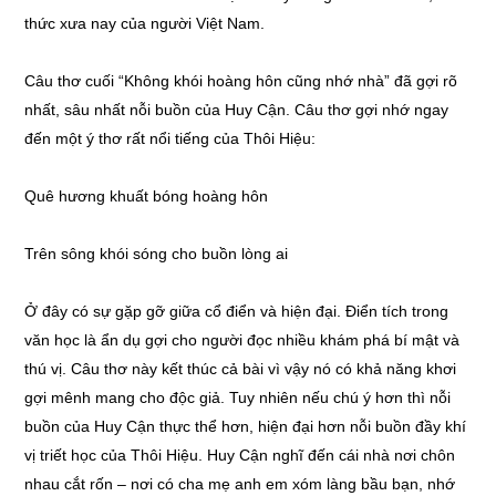
thức xưa nay của người Việt Nam.
Câu thơ cuối “Không khói hoàng hôn cũng nhớ nhà” đã gợi rõ
nhất, sâu nhất nỗi buồn của Huy Cận. Câu thơ gợi nhớ ngay
đến một ý thơ rất nổi tiếng của Thôi Hiệu:
Quê hương khuất bóng hoàng hôn
Trên sông khói sóng cho buồn lòng ai
Ở đây có sự gặp gỡ giữa cổ điển và hiện đại. Điển tích trong
văn học là ẩn dụ gợi cho người đọc nhiều khám phá bí mật và
thú vị. Câu thơ này kết thúc cả bài vì vậy nó có khả năng khơi
gợi mênh mang cho độc giả. Tuy nhiên nếu chú ý hơn thì nỗi
buồn của Huy Cận thực thể hơn, hiện đại hơn nỗi buồn đầy khí
vị triết học của Thôi Hiệu. Huy Cận nghĩ đến cái nhà nơi chôn
nhau cắt rốn – nơi có cha mẹ anh em xóm làng bầu bạn, nhớ