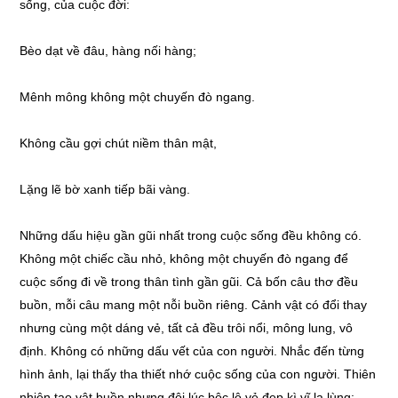
sống, của cuộc đời:
Bèo dạt về đâu, hàng nối hàng;
Mênh mông không một chuyến đò ngang.
Không cầu gợi chút niềm thân mật,
Lặng lẽ bờ xanh tiếp bãi vàng.
Những dấu hiệu gần gũi nhất trong cuộc sống đều không có.
Không một chiếc cầu nhỏ, không một chuyến đò ngang để
cuộc sống đi về trong thân tình gần gũi. Cả bốn câu thơ đều
buồn, mỗi câu mang một nỗi buồn riêng. Cảnh vật có đổi thay
nhưng cùng một dáng vẻ, tất cả đều trôi nổi, mông lung, vô
định. Không có những dấu vết của con người. Nhắc đến từng
hình ảnh, lại thấy tha thiết nhớ cuộc sống của con người. Thiên
nhiên tạo vật buồn nhưng đôi lúc bộc lộ vẻ đẹp kì vĩ lạ lùng: