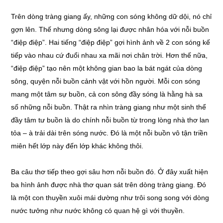
Trên dòng tràng giang ấy, những con sóng không dữ dội, nó chỉ
gợn lên. Thế nhưng dòng sông lại được nhân hóa với nỗi buồn
“điệp điệp”. Hai tiếng “điệp điệp” gợi hình ảnh về 2 con sóng kế
tiếp vào nhau cứ đuổi nhau xa mãi nơi chân trời. Hơn thế nữa,
“điệp điệp” tạo nên một không gian bao la bát ngát của dòng
sông, quyện nỗi buồn cảnh vật với hồn người. Mỗi con sóng
mang một tâm sự buồn, cả con sông đầy sóng là hằng hà sa
số những nỗi buồn. Thật ra nhìn tràng giang như một sinh thể
đầy tâm tư buồn là do chính nỗi buồn từ trong lòng nhà thơ lan
tỏa – à trải dài trên sóng nước. Đó là một nỗi buồn vô tận triền
miên hết lớp này đến lớp khác không thôi.
Ba câu thơ tiếp theo gợi sâu hơn nỗi buồn đó. Ở đây xuất hiện
ba hình ảnh được nhà thơ quan sát trên dòng tràng giang. Đó
là một con thuyền xuôi mái dường như trôi song song với dòng
nước tưởng như nước không có quan hệ gì với thuyền.