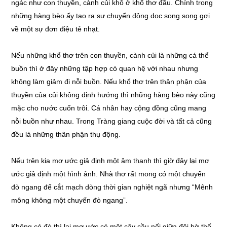
ngác như con thuyền, cành củi khô ở khổ thơ đầu. Chính trong
những hàng bèo ấy tạo ra sự chuyển động dọc song song gợi
về một sự đơn điệu tẻ nhạt.
Nếu những khổ thơ trên con thuyền, cành củi là những cá thể
buồn thì ở đây những tập hợp có quan hệ với nhau nhưng
không làm giảm đi nỗi buồn. Nếu khổ thơ trên thân phận của
thuyền của củi không định hướng thì những hàng bèo này cũng
mặc cho nước cuốn trôi. Cá nhân hay cộng đồng cũng mang
nỗi buồn như nhau. Trong Tràng giang cuộc đời và tất cả cũng
đều là những thân phận thụ động.
Nếu trên kia mơ ước giả định một âm thanh thì giờ đây lại mơ
ước giả định một hình ảnh. Nhà thơ rất mong có một chuyến
đò ngang để cắt mạch dòng thời gian nghiệt ngã nhưng “Mênh
mông không một chuyến đò ngang”.
Không có đò thì lại mơ ước có một cây cầu nối giữa đôi bờ thế