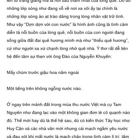
lên từ tràng giang mà là nơi sâu thẳm nhất của lòng quê. Do đó
những lớp sóng như đang vỗ về nơi xa xôi ấy lại chính là
những lớp sóng ào ạt trào dâng trong lòng nhân vật trữ tình.
Như vậy “Dợn dợn vời con nước” là hình ảnh cũng là tình cảm
diễn tả nỗi buồn của lòng quê, nỗi buồn của con người đang
sống giữa đất đai quê hương mình mà như “thiếu quê hương”,
cứ như người xa xứ chạnh lòng nhớ quê nhà. Ý thơ rất dễ liên
hệ đến tâm sự thẹn với ông Đào của Nguyễn Khuyến:
Mấy chùm trước giậu hoa năm ngoái
Một tiếng trên không ngỗng nước nào.
Ở ngay trên mảnh đất trong mùa thu nước Việt mà cụ Tam
Nguyên như đang lạc vào một không gian đơn lẻ cô quạnh nào
đó. Thế mới hay dù là thế hệ sau, dù có kiến thức Tây học như
Huy Cận và các nhà văn mới nhưng cái mạch ngầm yêu nước
và đau xót khi mất nước là mạch chảy trong tình cảm lí trí, tâm