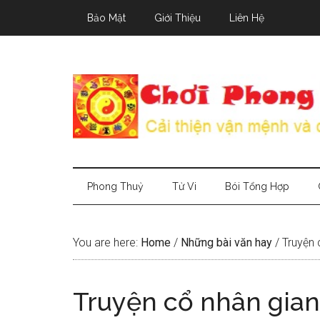
Skip
Skip
Skip
Bảo Mật
Giới Thiệu
Liên Hệ
to
to
to
main
secondary
primary
content
menu
sidebar
Phong Thuỷ
Tử Vi
Bói Tổng Hợp
You are here:
Home
/
Những bài văn hay
/
Truyện c
Truyện cổ nhân gian 