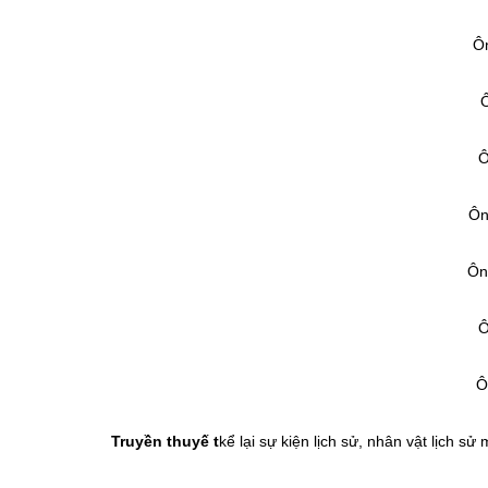
Ô
Ô
Ô
Ôn
Ôn
Ô
Ô
Truyền thuyế t
kể lại sự kiện lịch sử, nhân vật lịch s