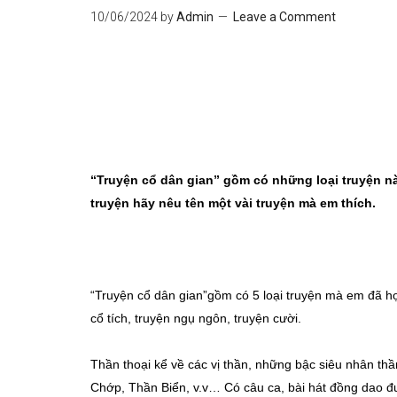
10/06/2024
by
Admin
Leave a Comment
“Truyện cổ dân gian” gồm có những loại truyện n
truyện hãy nêu tên một vài truyện mà em thích.
“Truyện cổ dân gian”gồm có 5 loại truyện mà em đã học
cổ tích, truyện ngụ ngôn, truyện cười.
Thần thoại kể về các vị thần, những bậc siêu nhân t
Chớp, Thần Biển, v.v… Có câu ca, bài hát đồng dao đư