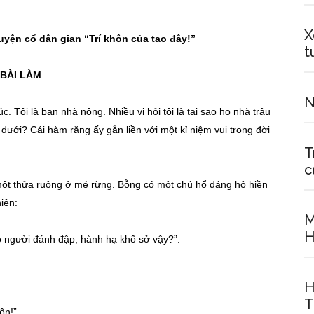
X
uyện cổ dân gian “Trí khôn của tao đây!”
t
BÀI LÀM
N
c. Tôi là bạn nhà nông. Nhiều vị hỏi tôi là tại sao họ nhà trâu
ưới? Cái hàm răng ấy gắn liền với một kỉ niệm vui trong đời
T
c
 một thửa ruộng ở mé rừng. Bỗng có một chú hổ dáng hộ hiền
hiên:
M
H
ho người đánh đập, hành hạ khổ sở vậy?”.
H
T
ôn!”.