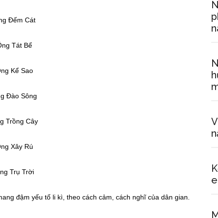
N
p
ng Đếm Cát
n
ng Tát Bể
N
ng Kể Sao
h
m
g Đào Sông
V
g Trồng Cây
n
ng Xây Rú
K
ng Trụ Trời
ử mang đậm yếu tố li kì, theo cách cảm, cách nghĩ của dân gian.
M