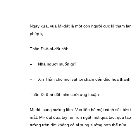
Ngày xưa, vua Mi-đát là một con người cực kì tham la
phép lạ.
Thần Đi-ô-ni-dốt hỏi:
– Nhà ngươi muốn gì?
– Xin Thần cho mọi vật tôi chạm đến đều hóa thành
Thần Đi-ô-ni-dốt mỉm cười ưng thuận.
Mi-đát sung sướng lắm. Vua liền bẻ một cành sồi, tức 
mắt, Mi- đát đưa tay run run ngắt một quả táo, quá tá
tưởng trên đời không có ai sung sướng hơn thế nữa.