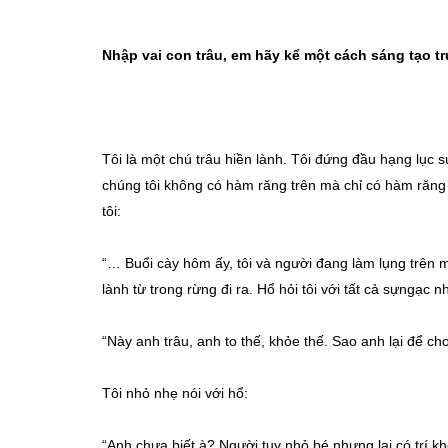
Nhập vai con trâu, em hãy kể một cách sáng tạo tr
Tôi là một chú trâu hiền lành. Tôi đứng đầu hạng lục sú
chúng tôi không có hàm răng trên mà chỉ có hàm răng d
tôi:
“… Buổi cày hôm ấy, tôi và người đang làm lụng trên
lành từ trong rừng đi ra. Hổ hỏi tôi với tất cả sựngạc n
“Này anh trâu, anh to thế, khỏe thế. Sao anh lại để c
Tôi nhỏ nhẹ nói với hổ:
“Anh chưa biết à? Người tuy nhỏ bé nhưng lại có trí kh