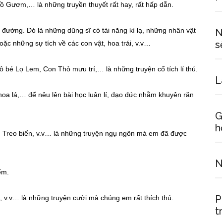
ồ Gươm,… là những truyền thuyết rất hay, rất hấp dẫn.
g đường. Đó là những dũng sĩ có tài năng kì lạ, những nhân vật
N
s
ặc những sự tích về các con vật, hoa trái, v.v…
bé Lọ Lem, Con Thỏ mưu trí,… là những truyện cổ tích lí thú.
L
hoa lá,… để nêu lên bài học luân lí, đạo đức nhằm khuyên răn
G
h
o, Treo biển, v.v… là những truyện ngụ ngôn mà em đã được
N
ếm.
P
, v.v… là những truyện cười mà chúng em rất thích thú.
t