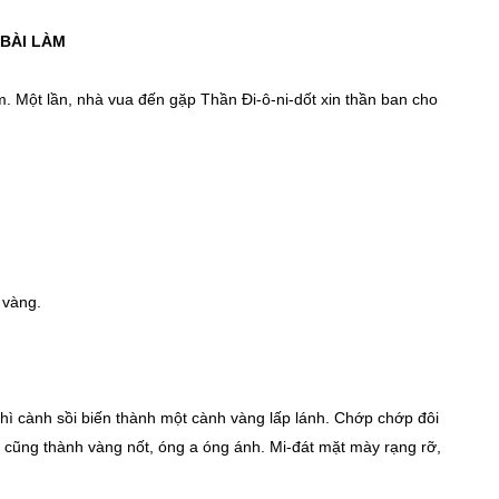
BÀI LÀM
m. Một lần, nhà vua đến gặp Thần Đi-ô-ni-dốt xin thần ban cho
 vàng.
thì cành sồi biến thành một cành vàng lấp lánh. Chớp chớp đôi
o cũng thành vàng nốt, óng a óng ánh. Mi-đát mặt mày rạng rỡ,