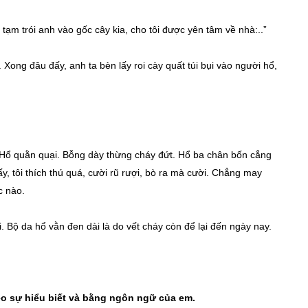
tạm trói anh vào gốc cây kia, cho tôi được yên tâm về nhà:..”
. Xong đâu đấy, anh ta bèn lấy roi cày quất túi bụi vào người hổ,
. Hổ quằn quại. Bỗng dày thừng cháy đứt. Hổ ba chân bốn cẳng
y, tôi thích thú quá, cười rũ rượi, bò ra mà cười. Chẳng may
c nào.
. Bộ da hổ vằn đen dài là do vết cháy còn để lại đến ngày nay.
heo sự hiểu biết và bằng ngôn ngữ của em.