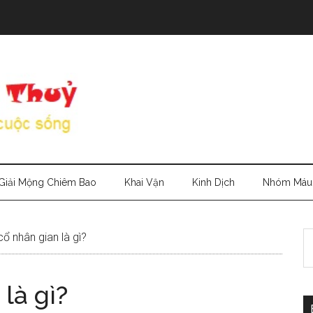
Giải Mộng Chiêm Bao
Khai Vận
Kinh Dịch
Nhóm Máu
S
ổ nhân gian là gì?
th
si
là gì?
...