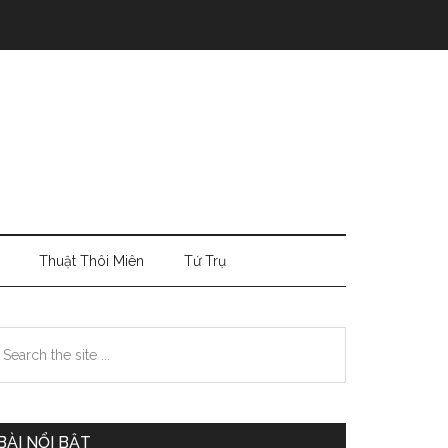
Thuật Thôi Miên
Tứ Trụ
Primary
earch
e
Sidebar
te
BÀI NỔI BẬT