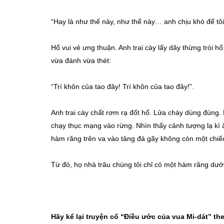
“Hay là như thế này, như thế này… anh chịu khó để tôi 
Hổ vui vẻ ưng thuận. Anh trai cày lấy dây thừng trói hổ
vừa đánh vừa thét:
“Trí khôn của tao đây! Trí khôn của tao đây!”.
Anh trai cày chất rơm rạ đốt hổ. Lửa cháy dùng đùng
chạy thục mạng vào rừng. Nhìn thấy cảnh tượng lạ kì ấ
hàm răng trên va vào tảng đá gãy không còn một chiế
Từ đó, họ nhà trâu chúng tôi chỉ có một hàm răng dưới
Hãy kể lại truyện cổ “Điều ước của vua Mi-dát” t