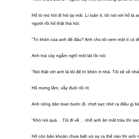
Hổ tò mò hỏi đi hỏi lại mãi. Lí luận ít, tôi nói với hổ 
người rồi hổ thật thà hỏi:
“Trí khôn của anh để đâu? Anh cho tôi xem một tí có 
Anh trai cày ngẫm nghĩ một lát rồi nói:
“Nói thật với anh là tôi để trí khôn ở nhà. Tôi sẽ về n
Hổ mừng lắm, vẫy đuôi rối rít.
Anh nông dân toan bước đi, chợt sực nhớ ra điều gì bè
“Khó nói quá… Tôi đi về… nhỡ anh ăn mất trâu thì sao
Hổ còn băn khoăn chưa biết xử sự ra thế nào thì anh 