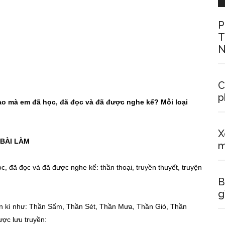
P
T
N
C
p
ào mà em đã học, đã đọc và đã được nghe kể? Mỗi loại
X
BÀI LÀM
m
, đã đọc và đã được nghe kể: thần thoại, truyền thuyết, truyện
B
g
hần kì như: Thần Sấm, Thần Sét, Thần Mưa, Thần Gió, Thần
ợc lưu truyền: