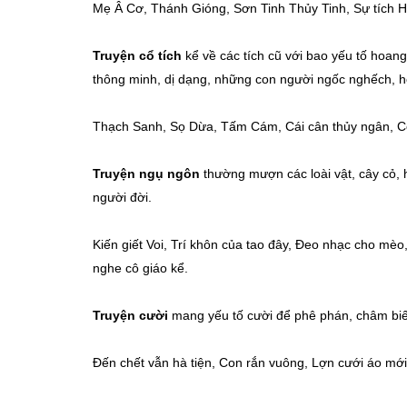
Mẹ Â Cơ, Thánh Gióng, Sơn Tinh Thủy Tinh, Sự tích H
Truyện cổ tích
kể về các tích cũ với bao yếu tố hoan
thông minh, dị dạng, những con người ngốc nghếch, ho
Thạch Sanh, Sọ Dừa, Tấm Cám, Cái cân thủy ngân, Cô 
Truyện ngụ ngôn
thường mượn các loài vật, cây cỏ, 
người đời.
Kiến giết Voi, Trí khôn của tao đây, Đeo nhạc cho mè
nghe cô giáo kể.
Truyện cười
mang yếu tố cười để phê phán, châm bi
Đến chết vẫn hà tiện, Con rắn vuông, Lợn cưới áo mới