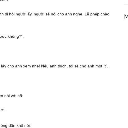
là anh đi hỏi người ấy, người sẽ nói cho anh nghe. Lễ phép chào
M
được không?”.
hà lấy cho anh xem nhé! Nếu anh thích, tôi sẽ cho anh một ít”.
n nói với hổ:
?”.
nông dân khẽ nói: