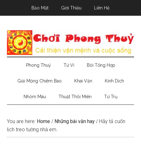
Skip
Skip
Skip
Bảo Mật
Giới Thiệu
Liên Hệ
to
to
to
main
secondary
primary
content
menu
sidebar
Phong Thuỷ
Tử Vi
Bói Tổng Hợp
Giải Mộng Chiêm Bao
Khai Vận
Kinh Dịch
Nhóm Máu
Thuật Thôi Miên
Tứ Trụ
You are here:
Home
/
Những bài văn hay
/
Hãy tả cuốn
lịch treo tường nhà em.