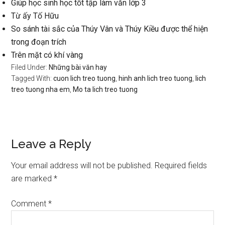
Giúp học sinh học tốt tập làm văn lớp 3
Từ ấy Tố Hữu
So sánh tài sắc của Thúy Vân và Thúy Kiều được thể hiện
trong đoạn trích
Trên mặt có khí vàng
Filed Under:
Những bài văn hay
Tagged With:
cuon lich treo tuong
,
hinh anh lich treo tuong
,
lich
treo tuong nha em
,
Mo ta lich treo tuong
Reader
Leave a Reply
Interactions
Your email address will not be published.
Required fields
are marked
*
Comment
*