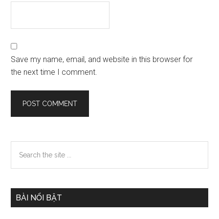
Save my name, email, and website in this browser for
the next time I comment.
Primary
Search
the
Sidebar
site
...
BÀI NỔI BẬT