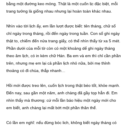
bằng một đường keo mỏng. Thật là một cuốn lịc đặc biệt, mỗi
trang tưởng là giống nhau nhưng lại hoàn toàn khác nhau.
Nhìn vào tời lịch ấy, em lần lượt được biết: tên tháng, chữ số
chỉ ngày trong tháng, rồi đến ngày trong tuần. Con số ghi ngày
thật to, chiếm đến nửa trang giấy, có thể nhìn thấy từ xa 5 mét.
Phần dưới của mỗi tờ còn có một khoảng dể ghi ngày tháng
theo âm lịch, có in kèm chữ Hán. Ba em và em thì chỉ cần phần
trên, nhưng mẹ em lại cả phần lịch nhỏ nữa, bởi mẹ thỉnh
thoảng có đi chùa, thắp nhanh…
Hồi mới được treo lên, cuốn lịch trong thật béo tốt, khỏe mạnh.
Đến nay, sau gần một năm, anh chàng đã gầy tọp hẳn đi. Em
nhìn thấy mà thương: cứ mỗi lần báo hiệu một ngày mới cho
em biết, anh chàng lại mất bớt một phần thân thể.
Có lần em nghĩ: nếu đừng bóc lich, không biết ngày tháng có