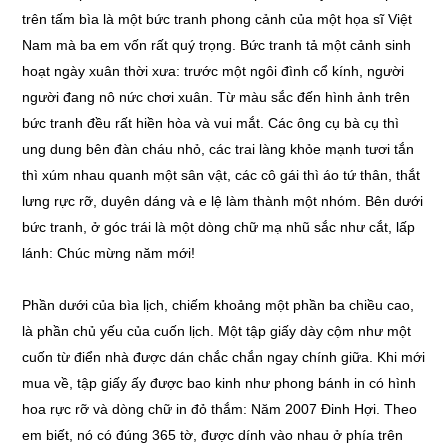
trên tấm bìa là một bức tranh phong cảnh của một họa sĩ Việt
Nam mà ba em vốn rất quý trọng. Bức tranh tả một cảnh sinh
hoạt ngày xuân thời xưa: trước một ngôi đình cổ kính, người
người đang nô nức chơi xuân. Từ màu sắc đến hình ảnh trên
bức tranh đều rất hiền hòa và vui mắt. Các ông cụ bà cụ thì
ung dung bên đàn cháu nhỏ, các trai làng khỏe mạnh tươi tắn
thì xúm nhau quanh một sân vật, các cô gái thì áo tứ thân, thắt
lưng rực rỡ, duyên dáng và e lệ làm thành một nhóm. Bên dưới
bức tranh, ở góc trái là một dòng chữ mạ nhũ sắc như cắt, lấp
lánh: Chúc mừng năm mới!
Phần dưới của bìa lịch, chiếm khoảng một phần ba chiều cao,
là phần chủ yếu của cuốn lịch. Một tập giấy dày cộm như một
cuốn từ điển nhà được dán chắc chắn ngay chính giữa. Khi mới
mua về, tập giấy ấy được bao kinh như phong bánh in có hình
hoa rực rỡ và dòng chữ in đỏ thắm: Năm 2007 Đinh Hợi. Theo
em biết, nó có đúng 365 tờ, được dính vào nhau ở phía trên