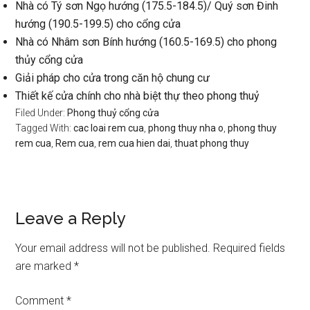
Nhà có Tý sơn Ngọ hướng (175.5-184.5)/ Quý sơn Đinh
hướng (190.5-199.5) cho cổng cửa
Nhà có Nhâm sơn Bính hướng (160.5-169.5) cho phong
thủy cổng cửa
Giải pháp cho cửa trong căn hộ chung cư
Thiết kế cửa chính cho nhà biệt thự theo phong thuỷ
Filed Under:
Phong thuỷ cổng cửa
Tagged With:
cac loai rem cua
,
phong thuy nha o
,
phong thuy
rem cua
,
Rem cua
,
rem cua hien dai
,
thuat phong thuy
Reader
Leave a Reply
Interactions
Your email address will not be published.
Required fields
are marked
*
Comment
*