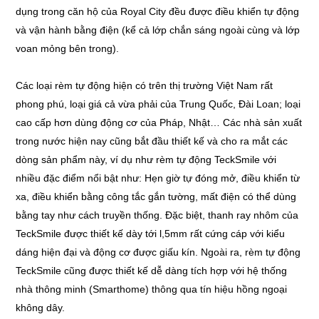
dụng trong căn hộ của Royal City đều được điều khiển tự động
và vận hành bằng điện (kể cả lớp chắn sáng ngoài cùng và lớp
voan mỏng bên trong).
Các loại rèm tự động hiện có trên thị trường Việt Nam rất
phong phú, loại giá cả vừa phải của Trung Quốc, Đài Loan; loại
cao cấp hơn dùng động cơ của Pháp, Nhật… Các nhà sản xuất
trong nước hiện nay cũng bắt đầu thiết kế và cho ra mắt các
dòng sản phẩm này, ví dụ như rèm tự động TeckSmile với
nhiều đặc điểm nổi bật như: Hẹn giờ tự đóng mở, điều khiển từ
xa, điều khiển bằng công tắc gắn tường, mất điện có thể dùng
bằng tay như cách truyền thống. Đặc biệt, thanh ray nhôm của
TeckSmile được thiết kế dày tới l,5mm rất cứng cáp với kiểu
dáng hiện đại và động cơ được giấu kín. Ngoài ra, rèm tự động
TeckSmile cũng được thiết kế dễ dàng tích hợp với hệ thống
nhà thông minh (Smarthome) thông qua tín hiệu hồng ngoại
không dây.