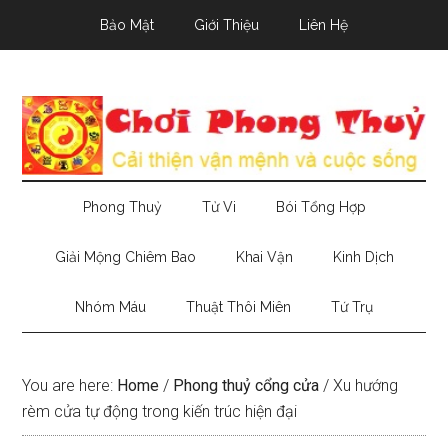
Skip
Skip
Skip
Bảo Mật
Giới Thiệu
Liên Hệ
to
to
to
main
secondary
primary
content
menu
sidebar
Phong Thuỷ
Tử Vi
Bói Tổng Hợp
Giải Mộng Chiêm Bao
Khai Vận
Kinh Dịch
Nhóm Máu
Thuật Thôi Miên
Tứ Trụ
You are here:
Home
/
Phong thuỷ cổng cửa
/
Xu hướng
rèm cửa tự động trong kiến trúc hiện đại