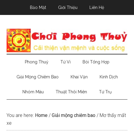
Skip
Skip
Skip
Bảo Mật
Giới Thiệu
Liên Hệ
to
to
to
main
secondary
primary
content
menu
sidebar
Phong Thuỷ
Tử Vi
Bói Tổng Hợp
Giải Mộng Chiêm Bao
Khai Vận
Kinh Dịch
Nhóm Máu
Thuật Thôi Miên
Tứ Trụ
You are here:
Home
/
Giải mộng chiêm bao
/
Mơ thấy mất
xe