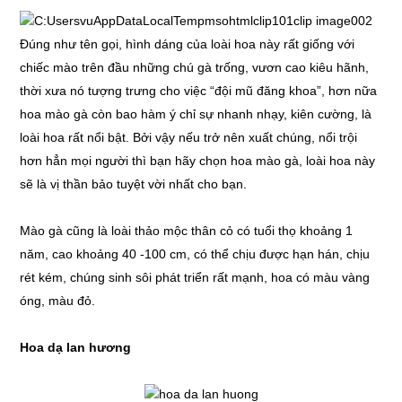
Đúng như tên gọi, hình dáng của loài hoa này rất giống với
chiếc mào trên đầu những chú gà trống, vươn cao kiêu hãnh,
thời xưa nó tượng trưng cho việc “đội mũ đăng khoa”, hơn nữa
hoa mào gà còn bao hàm ý chỉ sự nhanh nhạy, kiên cường, là
loài hoa rất nổi bật. Bởi vậy nếu trở nên xuất chúng, nổi trội
hơn hẳn mọi người thì bạn hãy chọn hoa mào gà, loài hoa này
sẽ là vị thần bảo tuyệt vời nhất cho bạn.
Mào gà cũng là loài thảo mộc thân cỏ có tuổi thọ khoảng 1
năm, cao khoảng 40 -100 cm, có thể chịu được hạn hán, chịu
rét kém, chúng sinh sôi phát triển rất mạnh, hoa có màu vàng
óng, màu đỏ.
Hoa dạ lan hương