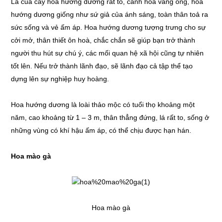
Lá của cây hoa hướng dương rất to, cánh hoa vàng óng, hoa
hướng dương giống như sứ giả của ánh sáng, toàn thân toả ra
sức sống và vẻ ấm áp. Hoa hướng dương tượng trưng cho sự
cởi mở, thân thiết ôn hoà, chắc chắn sẽ giúp bạn trở thành
người thu hút sự chú ý, các mối quan hệ xã hội cũng tự nhiên
tốt lên. Nếu trở thành lãnh đạo, sẽ lãnh đạo cả tập thể tạo
dựng lên sự nghiệp huy hoàng.
Hoa hướng dương là loài thảo mộc có tuổi thọ khoảng một
năm, cao khoảng từ 1 – 3 m, thân thẳng đứng, lá rất to, sống ở
những vùng có khí hậu ấm áp, có thể chịu được hạn hán.
Hoa mào gà
Hoa mào gà