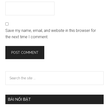
Save my name, email, and website in this browser for
the next time I comment.
Primary
Search
the
Sidebar
site
...
BÀI NỔI BẬT