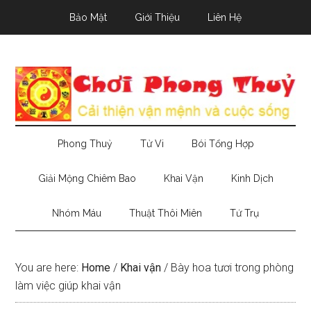
Skip
Skip
Skip
Bảo Mật
Giới Thiệu
Liên Hệ
to
to
to
main
secondary
primary
content
menu
sidebar
Phong Thuỷ
Tử Vi
Bói Tổng Hợp
Giải Mộng Chiêm Bao
Khai Vận
Kinh Dịch
Nhóm Máu
Thuật Thôi Miên
Tứ Trụ
You are here:
Home
/
Khai vận
/
Bày hoa tươi trong phòng
làm việc giúp khai vận