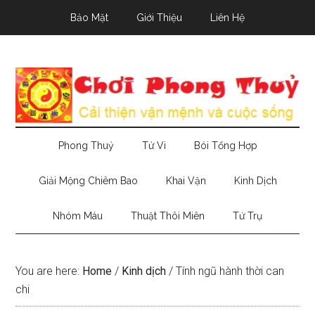
Skip
Skip
Skip
Bảo Mật
Giới Thiệu
Liên Hệ
to
to
to
main
secondary
primary
content
menu
sidebar
Phong Thuỷ
Tử Vi
Bói Tổng Hợp
Giải Mộng Chiêm Bao
Khai Vận
Kinh Dịch
Nhóm Máu
Thuật Thôi Miên
Tứ Trụ
You are here:
Home
/
Kinh dịch
/
Tính ngũ hành thời can
chi