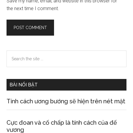
Save my name, email, and website in this browser for
the next time I comment.
Primary
Search
the
Sidebar
site
...
BÀI NỔI BẬT
Tính cách ương bướng sẽ hiện trên nét mặt
Cực đoan và cố chấp là tính cách của đế
vương