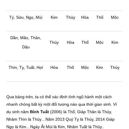
Tý, Sửu, Ngọ, Mùi
Kim
Thủy
Hỏa
Thổ
Mộc
Dần, Mão, Thân,
Thủy
Hỏa
Thổ
Mộc
Kim
Dậu
Thìn, Tỵ, Tuất, Hợi
Hỏa
Thổ
Mộc
Kim
Thủy
Qua bảng trên, ta có thể xác định tính ngũ hành một cách
nhanh chóng bất kỳ một đối tượng nào qua thời gian sinh. Ví
dụ sinh năm
Bính Tuất
(2006) là Thổ, Giáp Thân là Thủy,
Nhâm Thìn là Thủy…Năm 2013 Quý Tỵ là Thủy, 2014 Giáp
Ngọ là Kim…Ngày Ất Mùi là Kim, Nhâm Tuất là Thủy..