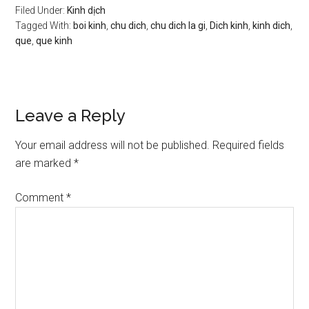
Filed Under:
Kinh dịch
Tagged With:
boi kinh
,
chu dich
,
chu dich la gi
,
Dich kinh
,
kinh dich
,
que
,
que kinh
Reader
Leave a Reply
Interactions
Your email address will not be published.
Required fields
are marked
*
Comment
*