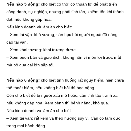
Nếu hào 5 động:
cho biết có thời cơ thuận lợi để phát triển
công danh, sự nghiệp, nhưng phải tỉnh táo, khiêm tốn khi thành
đạt, nếu không gặp họa.
Nếu kinh doanh và làm ăn cho biết:
–
Xem tài vận: khá vượng, cần học hỏi người ngoài để nâng
cao tài vận.
–
Xem khai trương: khai trương được.
–
Xem buôn bán và giao dịch: không nên vì món lợi trước mắt
mà bỏ qua cái lớn sắp tối.
Nếu hào 6 động:
cho biết tình huống rất nguy hiểm, hiện chưa
thể thoát hiểm, nếu không biết hối thì họa nặng.
Còn cho biết dễ bị người xấu mê hoặc, cần tỉnh táo tránh xa
nếu không gặp họa. Xem bệnh thì bệnh nặng, khó qua.
Nếu kinh doanh và làm ăn cho biết:
–
Xem tài vận: rất kém và theo hướng suy vi. Cần có tâm đức
trong mọi hành động.