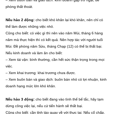
–
Xem buôn bán và giao dịch: kinh doanh gặp trở ngại, đề
phòng thất thoát.
Nếu hào 2 động:
cho biết khó khăn lại khó khăn, nên chỉ có
thể làm được những việc nhỏ.
Cũng cho biết: có việc gì thì nên vào năm Mùi, tháng 6 hàng
năm mà thực hiện thì có kết quả. Nên hợp tác với người tuổi
Mùi. Đề phòng năm Sửu, tháng Chạp (12) có thể bị thất bại.
Nếu kinh doanh và làm ăn cho biết:
–
Xem tài vận: bình thường, cần hết sức thận trọng trong mọi
việc.
–
Xem khai trương: khai trương chưa được.
–
Xem buôn bán và giao dịch: buôn bán nhỏ có lợi nhuận, kinh
doanh hạng mức lớn khó khăn.
Nếu hào 3 động:
cho biết đang vào tình thế bế tắc, hãy tạm
dừng công việc lại, nếu cứ tiến hành sẽ thất bại.
Cũng cho biết: cần tỉnh táo quay về với thực tại. Nếu cố chấp,