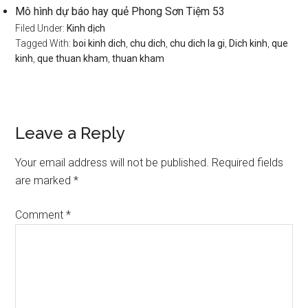
Mô hình dự báo hay quẻ Phong Sơn Tiệm 53
Filed Under:
Kinh dịch
Tagged With:
boi kinh dich
,
chu dich
,
chu dich la gi
,
Dich kinh
,
que
kinh
,
que thuan kham
,
thuan kham
Reader
Leave a Reply
Interactions
Your email address will not be published.
Required fields
are marked
*
Comment
*