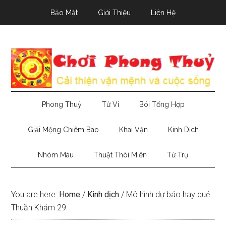
Skip
Skip
Skip
Bảo Mật
Giới Thiệu
Liên Hệ
to
to
to
main
secondary
primary
content
menu
sidebar
Phong Thuỷ
Tử Vi
Bói Tổng Hợp
Giải Mộng Chiêm Bao
Khai Vận
Kinh Dịch
Nhóm Máu
Thuật Thôi Miên
Tứ Trụ
You are here:
Home
/
Kinh dịch
/
Mô hình dự báo hay quẻ
Thuần Khảm 29