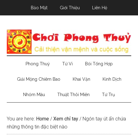
Skip
Skip
Skip
Bảo Mật
Giới Thiệu
Liên Hệ
to
to
to
main
secondary
primary
content
menu
sidebar
Phong Thuỷ
Tử Vi
Bói Tổng Hợp
Giải Mộng Chiêm Bao
Khai Vận
Kinh Dịch
Nhóm Máu
Thuật Thôi Miên
Tứ Trụ
You are here:
Home
/
Xem chỉ tay
/
Ngón tay út ẩn chứa
những thông tin đặc biệt nào