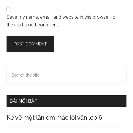
Save my name, email, and website in this browser for
the next time I comment.
Primary
Search
the
Sidebar
site
...
BÀI NỔI BẬT
Kể về một lần em mắc lỗi văn lớp 6