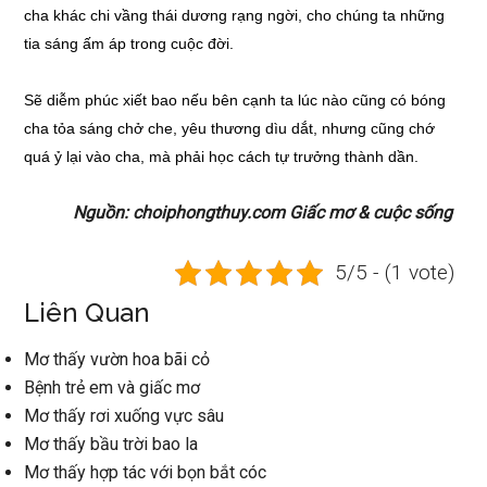
cha khác chi vầng thái dương rạng ngời, cho chúng ta những
tia sáng ấm áp trong cuộc đời.
Sẽ diễm phúc xiết bao nếu bên cạnh ta lúc nào cũng có bóng
cha tỏa sáng chở che, yêu thương dìu dắt, nhưng cũng chớ
quá ỷ lại vào cha, mà phải học cách tự trưởng thành dần.
Nguồn: choiphongthuy.com Giấc mơ & cuộc sống
5/5 - (1 vote)
Liên Quan
Mơ thấy vườn hoa bãi cỏ
Bệnh trẻ em và giấc mơ
Mơ thấy rơi xuống vực sâu
Mơ thấy bầu trời bao la
Mơ thấy hợp tác với bọn bắt cóc