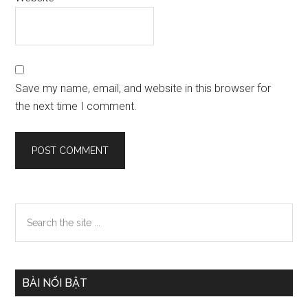
Save my name, email, and website in this browser for
the next time I comment.
Primary
Search
the
Sidebar
site
...
BÀI NỔI BẬT