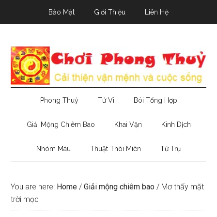
Skip
Skip
Skip
Bảo Mật
Giới Thiệu
Liên Hệ
to
to
to
main
secondary
primary
content
menu
sidebar
Phong Thuỷ
Tử Vi
Bói Tổng Hợp
Giải Mộng Chiêm Bao
Khai Vận
Kinh Dịch
Nhóm Máu
Thuật Thôi Miên
Tứ Trụ
You are here:
Home
/
Giải mộng chiêm bao
/
Mơ thấy mặt
trời mọc