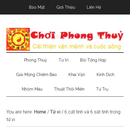
Skip
Skip
Skip
Bảo Mật
Giới Thiệu
Liên Hệ
to
to
to
main
secondary
primary
content
menu
sidebar
Phong Thuỷ
Tử Vi
Bói Tổng Hợp
Giải Mộng Chiêm Bao
Khai Vận
Kinh Dịch
Nhóm Máu
Thuật Thôi Miên
Tứ Trụ
You are here:
Home
/
Tử vi
/
6 cát tinh và 6 sát tinh trong
tử vi