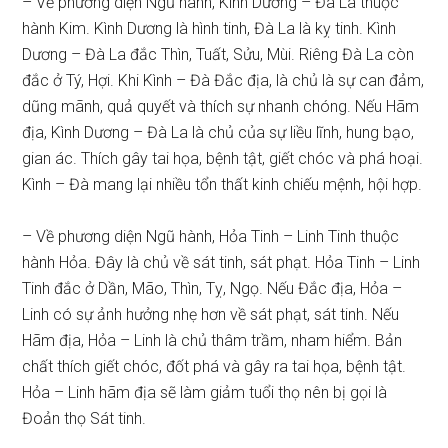
– Về phương diện Ngũ hành, Kình Dương – Đà La thuộc
hành Kim. Kình Dương là hình tinh, Đà La là kỵ tinh. Kình
Dương – Đà La đắc Thìn, Tuất, Sửu, Mùi. Riêng Đà La còn
đắc ở Tý, Hợi. Khi Kình – Đà Đắc địa, là chủ là sự can đảm,
dũng mãnh, quả quyết và thích sự nhanh chóng. Nếu Hãm
địa, Kình Dương – Đà La là chủ của sự liều lĩnh, hung bạo,
gian ác. Thích gây tai họa, bệnh tật, giết chóc và phá hoại.
Kình – Đà mang lại nhiều tổn thất kinh chiếu mệnh, hội hợp.
– Về phương diện Ngũ hành, Hỏa Tinh – Linh Tinh thuộc
hành Hỏa. Đây là chủ về sát tinh, sát phạt. Hỏa Tinh – Linh
Tinh đắc ở Dần, Mão, Thìn, Tỵ, Ngọ. Nếu Đắc địa, Hỏa –
Linh có sự ảnh hưởng nhẹ hơn về sát phạt, sát tinh. Nếu
Hãm địa, Hỏa – Linh là chủ thâm trầm, nham hiểm. Bản
chất thích giết chóc, đốt phá và gây ra tai họa, bệnh tật.
Hỏa – Linh hãm địa sẽ làm giảm tuổi thọ nên bị gọi là
Đoản thọ Sát tinh.