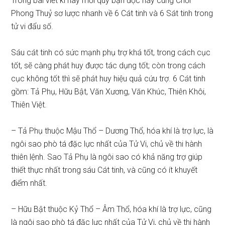
Trong bài viết kì này mời quý bạn đọc hãy cùng Chơi
Phong Thuỷ sơ lược nhanh về 6 Cát tinh và 6 Sát tinh trong
tử vi đẩu số.
Sáu cát tinh có sức mạnh phụ trợ khá tốt, trong cách cục
tốt, sẽ càng phát huy được tác dụng tốt; còn trong cách
cục không tốt thì sẽ phát huy hiệu quả cứu trợ. 6 Cát tinh
gồm: Tả Phụ, Hữu Bật, Văn Xương, Văn Khúc, Thiên Khôi,
Thiên Việt.
– Tả Phụ thuộc Mậu Thổ – Dương Thổ, hóa khí là trợ lực, là
ngôi sao phò tá đặc lực nhất của Tử Vi, chủ về thi hành
thiên lệnh. Sao Tả Phụ là ngôi sao có khả năng trợ giúp
thiết thực nhất trong sáu Cát tinh, và cũng có ít khuyết
điểm nhất.
– Hữu Bật thuộc Kỷ Thổ – Âm Thổ, hóa khí là trợ lực, cũng
là ngôi sao phò tá đặc lực nhất của Tử Vi, chủ về thi hành