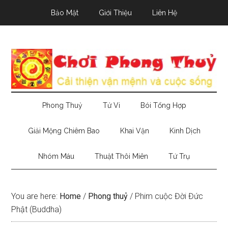
Skip
Skip
Skip
Bảo Mật
Giới Thiệu
Liên Hệ
to
to
to
main
secondary
primary
content
menu
sidebar
Phong Thuỷ
Tử Vi
Bói Tổng Hợp
Giải Mộng Chiêm Bao
Khai Vận
Kinh Dịch
Nhóm Máu
Thuật Thôi Miên
Tứ Trụ
You are here:
Home
/
Phong thuỷ
/
Phim cuộc Đời Đức
Phật (Buddha)