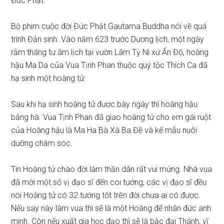
Đức Phật.
Bộ phim cuộc đời Đức Phật Gautama Buddha nói về quá
trình Đản sinh. Vào năm 623 trước Dương lịch, một ngày
rằm tháng tư âm lịch tại vườn Lâm Tỳ Ni xứ Ấn Độ, hoàng
hậu Ma Da của Vua Tịnh Phan thuộc quý tộc Thích Ca đã
hạ sinh một hoàng tử.
Sau khi hạ sinh hoàng tử được bày ngày thì hoàng hậu
băng hà. Vua Tịnh Phan đã giao hoàng tử cho em gái ruột
của Hoàng hậu là Ma Ha Bà Xà Ba Đề và kế mẫu nuôi
dưỡng chăm sóc.
Tin Hoàng tử chào đời làm thần dân rất vui mừng. Nhà vua
đã mời một số vị đạo sĩ đến coi tướng, các vị đạo sĩ đều
nói Hoàng tử có 32 tướng tốt trên đời chưa ai có được.
Nếu say này làm vua thì sẽ là một Hoàng đế nhân đức anh
minh. Còn nếu xuất gia học đạo thì sẽ là bậc đại Thánh, vĩ