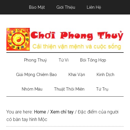
Skip
Skip
Skip
Bảo Mật
Giới Thiệu
Liên Hệ
to
to
to
main
secondary
primary
content
menu
sidebar
Phong Thuỷ
Tử Vi
Bói Tổng Hợp
Giải Mộng Chiêm Bao
Khai Vận
Kinh Dịch
Nhóm Máu
Thuật Thôi Miên
Tứ Trụ
You are here:
Home
/
Xem chỉ tay
/
Đặc điểm của người
có bàn tay hình Mộc