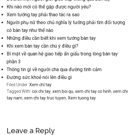
Khi nào mới có thể gặp được người yêu?
Xem tướng tay phải thao tác ra sao
Người phụ nữ theo chủ nghĩa lý tưởng phải tìm đối tượng
có bàn tay như thế nào
Những điều cần biết khi xem tướng bàn tay
Khi xem bàn tay cần chú ý điều gì?
Bí mật về quan hệ giao tiếp ẩn giấu trong lòng bàn tay
phần 3
Thông tin gì về người cha qua đường tình cảm
Đường sức khoẻ nói lên điều gì
Filed Under:
Xem chỉ tay
Tagged With:
coi chi tay
,
xem boi qu
,
xem chi tay co hinh
,
xem chi
tay nam
,
xem chi tay truc tuyen
,
Xem tuong tay
Reader
Leave a Reply