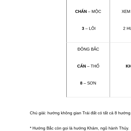
CHẤN
– MỘC
XEM
3
– LÔI
2 H
ĐÔNG BẮC
CẤN
– THỔ
K
8
– SƠN
Chú giải: hướng không gian Trái đất có tất cả 8 hướn
* Hướng Bắc còn gọi là hướng Khảm, ngũ hành Thủy.