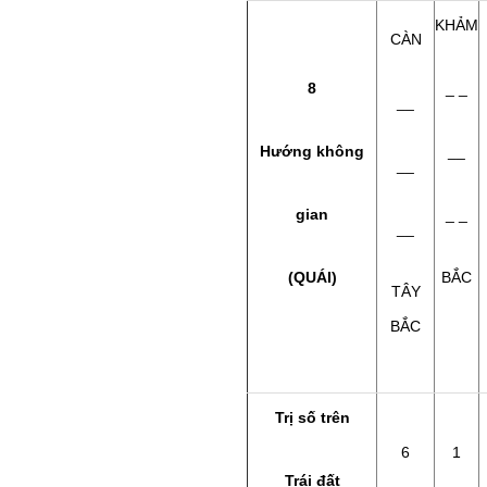
KHẢM
CÀN
8
_ _
__
Hướng không
__
__
gian
_ _
__
(QUÁI)
BẮC
TÂY
BẮC
Trị số trên
6
1
Trái đất