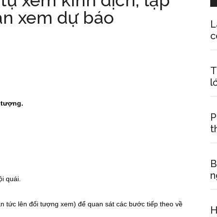
tự xem kinh dịch, lập
ian xem dự báo
L
c
T
l
 tượng.
P
t
B
n
i quái.
n tức lên đối tượng xem) để quan sát các bước tiếp theo về
H