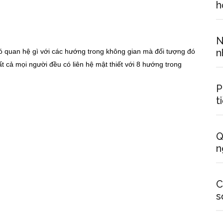
h
N
n
ó quan hệ gì với các hướng trong không gian mà đối tượng đó
tất cả mọi người đều có liên hệ mật thiết với 8 hướng trong
P
t
Q
n
C
s