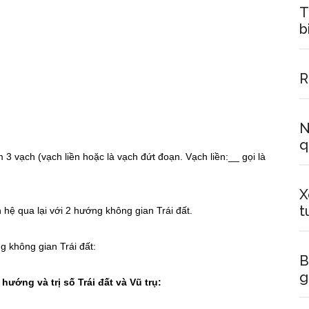
T
b
R
N
q
3 vạch (vạch liền hoặc là vạch đứt đoạn. Vạch liền:__ gọi là
X
t
 hệ qua lại với 2 hướng không gian Trái đất.
g không gian Trái đất:
B
g
ướng và trị số Trái đất và Vũ trụ: