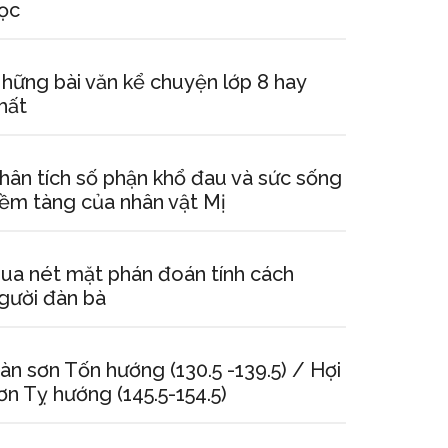
ọc
hững bài văn kể chuyện lớp 8 hay
hất
hân tích số phận khổ đau và sức sống
iềm tàng của nhân vật Mị
ua nét mặt phán đoán tính cách
gười đàn bà
àn sơn Tốn hướng (130.5 -139.5) / Hợi
ơn Tỵ hướng (145.5-154.5)