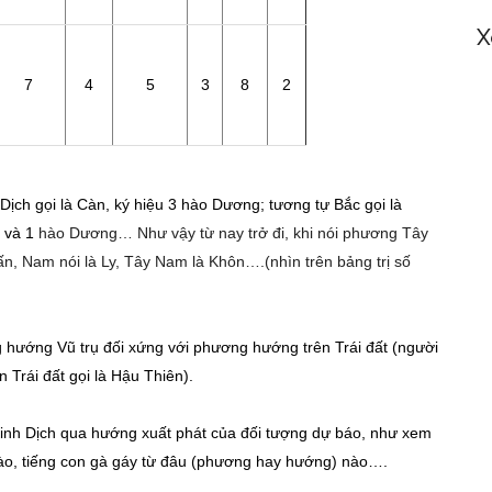
X
7
4
5
3
8
2
h Dịch gọi là Càn, ký hiệu 3 hào Dương; tương tự Bắc gọi là
m và 1
hào Dương… Như vậy từ nay trở đi, khi nói phương Tây
ấn, Nam nói là Ly, Tây Nam là Khôn….(nhìn trên bảng trị số
ng hướng Vũ trụ đối xứng với phương hướng trên Trái đất (người
ên Trái đất gọi là Hậu Thiên).
 Kinh Dịch qua hướng xuất phát của đối tượng dự báo, như xem
nào, tiếng con gà gáy từ đâu (phương hay hướng) nào….