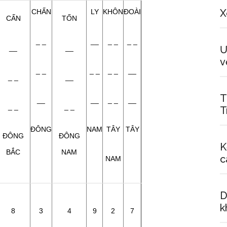
X
CHẤN
LY
KHÔN
ĐOÀI
CẤN
TỐN
_ _
__
_ _
_ _
__
__
Ư
v
_ _
_ _
_ _
__
_ _
__
T
__
__
_ _
__
_ _
_ _
T
ĐÔNG
NAM
TÂY
TÂY
ĐÔNG
ĐÔNG
K
BẮC
NAM
c
NAM
D
k
8
3
4
9
2
7