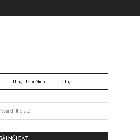
Thuật Thôi Miên
Tứ Trụ
Primary
earch
e
Sidebar
te
BÀI NỔI BẬT