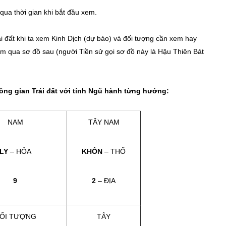
qua thời gian khi bắt đầu xem.
 đất khi ta xem Kinh Dịch (dự báo) và đối tượng cần xem hay
em qua sơ đồ sau (người Tiền sử gọi sơ đồ này là Hậu Thiên Bát
g gian Trái đất với tính Ngũ hành từng hướng:
NAM
TÂY NAM
LY
– HỎA
KHÔN
– THỔ
9
2
– ĐỊA
ỐI TƯỢNG
TÂY