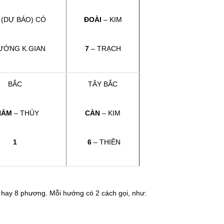
 (DỰ BÁO) CÓ
ĐOÀI
– KIM
ƯỚNG K.GIAN
7
– TRẠCH
BẮC
TÂY BẮC
HẢM
– THỦY
CÀN
– KIM
1
6
– THIÊN
g hay 8 phương. Mỗi hướng có 2 cách gọi, như: