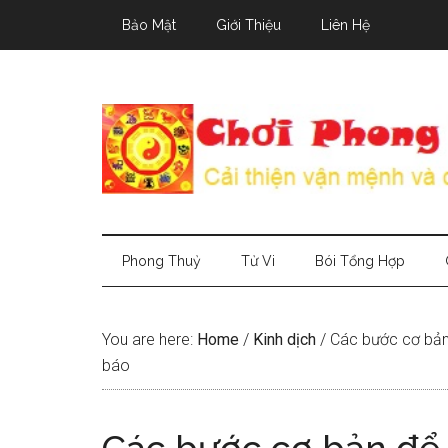
Skip
Skip
Skip
Bảo Mật
Giới Thiệu
Liên Hệ
to
to
to
main
secondary
primary
content
menu
sidebar
Phong Thuỷ
Tử Vi
Bói Tổng Hợp
You are here:
Home
/
Kinh dịch
/
Các bước cơ bản 
báo