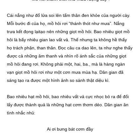
Cái nắng như đổ lửa soi lên tấm thân đen khỏe của người cày.
Mỗi bước đi của họ, mồ hôi rơi “thánh thót như mưa”. Nắng
trưa kết đọng lạitạo nên những giọt mồ hôi. Bao nhiêu giọt mồ
hôi là bấy nhiêu gian lao vất vả. Thế nhưng ta không hề thấy
họ trách phận, than thân. Đọc câu ca dao lên, ta như nghe thấy
được cả những âm thanh và nhìn rõ ánh sắc của những giọt
mồ hôi đang rơi. Không phải một, hai, ba., mà là hàng ngàn
vạn giọt mồ hôi rơi như một cơn mưa mùa hạ. Dân gian đã
sáng tạo ra được một hình ảnh so sánh thật diệu kì.
Bao nhiêu hạt mồ hôi, bao nhiêu vất vả cực nhọc bỏ ra để đổi
lấy được thành quả là những hạt cơm thơm dẻo. Dân gian ân
tình nhắc nhủ:
Ai ơi bưng bát cơm đầy