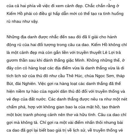
của cả hai phía về việc đi xem cảnh đẹp. Chắc chắn rằng ở
Kiếm Hồ phải có điều gì hấp dẫn mới có thể tạo ra tình huống
rủ nhau như vậy.
Những địa danh được nhắc đến sau đó đã lí giải cho hành
động rủ của hai đối tượng trong câu ca dao. Kiếm Hồ không chỉ
là một cảnh đẹp mà còn gắn liền với truyền thuyết Lê Lợi trả
gươm thần sau khi đánh thắng giặc Minh. Không những thế, ở
đây còn có hàng loạt các địa điểm vừa là danh thắng vừa là di
tích lịch sử của thủ đô như cầu Thê Húc, chùa Ngọc Sơn, tháp
Bút, đài Nghiên. Việc gợi ra hàng loạt các danh thắng đã thể
hiện niềm tự hào của người dân thủ đô đối với truyền thống và
vẻ đẹp của đất nước. Các danh thắng được nêu ra như một nét
chấm phá, hợp với không gian bao la của mặt hồ, tạo thành
một bức tranh phong cảnh nên thơ và hữu tình. Câu ca dao chỉ
gợi mà không tả. Chỉ gợi ra một vài điểm nhấn thôi nhưng bài
ca dao đã gợi lại biết bao giá trị về lịch sử, về truyền thống vẻ