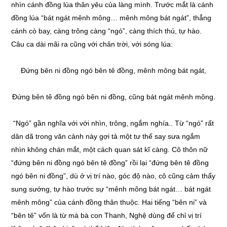
nhìn cánh đồng lúa thân yêu của làng mình. Trước mắt là cánh
đồng lúa “bát ngát mênh mông… mênh mông bát ngát”, thẳng
cánh cò bay, càng trông càng “ngó”, càng thích thú, tự hào.
Câu ca dài mãi ra cũng với chân trời, với sóng lúa:
Đứng bên ni đồng ngó bên tê đồng, mênh mông bát ngát,
Đứng bên tê đồng ngó bên ni đồng, cũng bát ngát mênh mông.
“Ngó” gần nghĩa với với nhìn, trông, ngắm nghía.. Từ “ngó” rất
dân dã trong văn cảnh này gợi tả một tư thế say sưa ngắm
nhìn không chán mắt, một cách quan sát kĩ càng. Cô thôn nữ
“đứng bên ni đồng ngó bên tê đồng” rồi lại “đứng bên tê đồng
ngó bên ni đồng”, dù ở vị trí nào, góc độ nào, cô cũng cảm thấy
sung sướng, tự hào trước sự “mênh mông bát ngát… bát ngát
mênh mông” của cánh đồng thân thuộc. Hai tiếng “bên ni” và
“bên tê” vốn là từ mà bà con Thanh, Nghệ dùng để chỉ vị trí