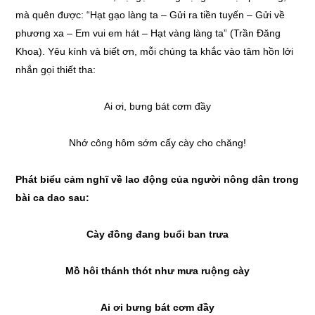
mà quên được: “Hạt gạo làng ta – Gửi ra tiền tuyến – Gửi về
phương xa – Em vui em hát – Hạt vàng làng ta” (Trần Đăng
Khoa). Yêu kính và biết ơn, mỗi chúng ta khắc vào tâm hồn lởi
nhắn gọi thiết tha:
Ai ơi, bưng bát cơm đầy
Nhớ công hôm sớm cấy cày cho chăng!
Phát biểu cảm nghĩ về lao động của người nông dân trong
bài ca dao sau:
Cày đồng đang buổi ban trưa
Mồ hôi thánh thót như mưa ruộng cày
Ai ơi bưng bát cơm đầy