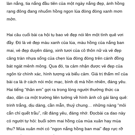
làn nắng, tia nắng đầu tiên của một ngày nắng đẹp, ánh hồng
rạng đông đang nhuốm hồng ngọn lúa đòng đòng xanh mơn
mởn.
Hai câu cuối bài ca hội tụ bao vẻ đẹp nói lên một tình quê vơi
đầy. Đó là vẻ đẹp màu xanh của lúa, màu hồng của nắng ban
mai, vẻ đẹp duyên dáng, xinh tươi của cô thôn nữ và vẻ đẹp
căng tràn nhựa sống của chẹn lúa đòng đòng trên cánh đồng
bát ngát mênh mông. Qua đó, ta cảm nhận được vẻ đẹp của
ngôn từ chính xác, hình tượng và biểu cảm. Giá trị thẩm mĩ của
bài ca là ở cách nói mộc mạc, bình dị mà hồn nhiên, đáng yêu.
Hai tiếng “thân em” gợi ra trong lòng người thưởng thức ca
dao, dân ca một trường liên tưởng về hình ảnh cô gái làng quê:
trinh trắng, dịu dàng, cần mẫn, thuỷ chung… những nàng “môi
cắn chỉ quết trầu”, rất đáng yêu, đáng nhớ. Đọcbài ca dao này
có người tự hỏi: buổi sớm mai hồng của mùa xuân hay mùa
thu? Mùa xuân mới có “ngọn nắng hồng ban mai” đẹp rực rỡ