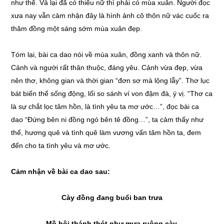
như thế. Vả lại đã có thiếu nữ thì phải có mùa xuân. Người đọc
xưa nay vẫn cảm nhận đây là hình ảnh cô thôn nữ vác cuốc ra
thăm đồng một sáng sớm mùa xuân đẹp.
Tóm lại, bài ca dao nói về mùa xuân, đồng xanh và thôn nữ.
Cảnh và người rất thân thuộc, đáng yêu. Cảnh vừa đẹp, vừa
nên thơ, không gian và thời gian “đơn sơ mà lộng lẫy”. Thơ lục
bát biến thể sống động, lối so sánh ví von đậm đà, ý vị. “Thơ ca
là sự chắt lọc tâm hồn, là tình yêu ta mơ ước…”, đọc bài ca
dao “Đứng bên ni đồng ngó bên tê đồng…”, ta cảm thấy như
thế, hương quê và tình quê làm vương vấn tâm hồn ta, đem
đến cho ta tình yêu và mơ ước.
Cảm nhận về bài ca dao sau:
Cày đồng đang buổi ban trưa
Mồ hôi thánh thót như mưa ruộng cày.