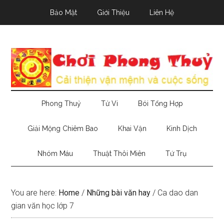
Skip
Skip
Skip
Bảo Mật
Giới Thiệu
Liên Hệ
to
to
to
main
secondary
primary
content
menu
sidebar
Phong Thuỷ
Tử Vi
Bói Tổng Hợp
Giải Mộng Chiêm Bao
Khai Vận
Kinh Dịch
Nhóm Máu
Thuật Thôi Miên
Tứ Trụ
You are here:
Home
/
Những bài văn hay
/
Ca dao dan
gian văn học lớp 7