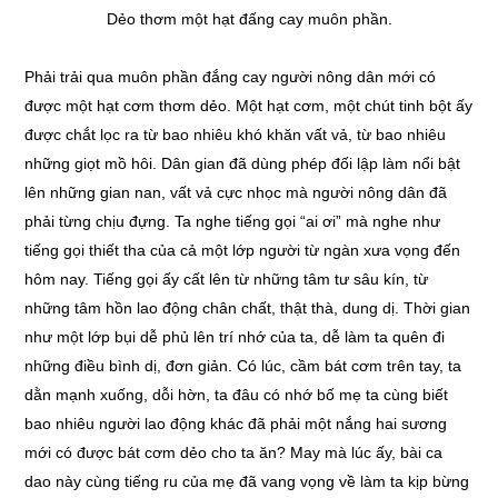
Dẻo thơm một hạt đấng cay muôn phần.
Phải trải qua muôn phần đắng cay người nông dân mới có
được một hạt cơm thơm dẻo. Một hạt cơm, một chút tinh bột ấy
được chắt lọc ra từ bao nhiêu khó khăn vất vả, từ bao nhiêu
những giọt mồ hôi. Dân gian đã dùng phép đối lập làm nổi bật
lên những gian nan, vất vả cực nhọc mà người nông dân đã
phải từng chịu đựng. Ta nghe tiếng gọi “ai ơi” mà nghe như
tiếng gọi thiết tha của cả một lớp người từ ngàn xưa vọng đến
hôm nay. Tiếng gọi ấy cất lên từ những tâm tư sâu kín, từ
những tâm hồn lao động chân chất, thật thà, dung dị. Thời gian
như một lớp bụi dễ phủ lên trí nhớ của ta, dễ làm ta quên đi
những điều bình dị, đơn giản. Có lúc, cầm bát cơm trên tay, ta
dằn mạnh xuống, dỗi hờn, ta đâu có nhớ bố mẹ ta cùng biết
bao nhiêu người lao động khác đã phải một nắng hai sương
mới có được bát cơm dẻo cho ta ăn? May mà lúc ấy, bài ca
dao này cùng tiếng ru của mẹ đã vang vọng về làm ta kịp bừng