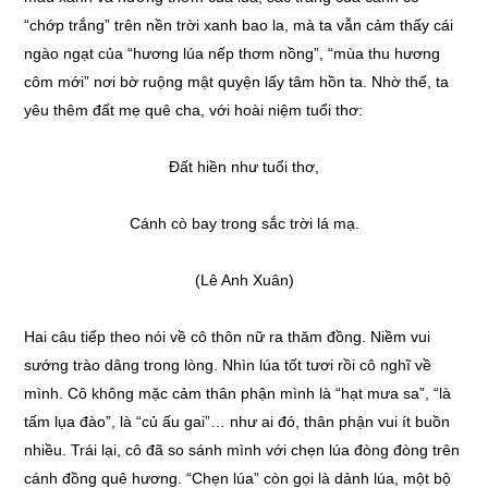
“chớp trắng” trên nền trời xanh bao la, mà ta vẫn cảm thấy cái
ngào ngạt của “hương lúa nếp thơm nồng”, “mùa thu hương
côm mới” nơi bờ ruộng mật quyện lấy tâm hồn ta. Nhờ thế, ta
yêu thêm đất mẹ quê cha, với hoài niệm tuổi thơ:
Đất hiền như tuổi thơ,
Cánh cò bay trong sắc trời lá mạ.
(Lê Anh Xuân)
Hai câu tiếp theo nói về cô thôn nữ ra thăm đồng. Niềm vui
sướng trào dâng trong lòng. Nhìn lúa tốt tươi rồi cô nghĩ về
mình. Cô không mặc cảm thân phận mình là “hạt mưa sa”, “là
tấm lụa đào”, là “củ ấu gai”… như ai đó, thân phận vui ít buồn
nhiều. Trái lại, cô đã so sánh mình với chẹn lúa đòng đòng trên
cánh đồng quê hương. “Chẹn lúa” còn gọi là dảnh lúa, một bộ