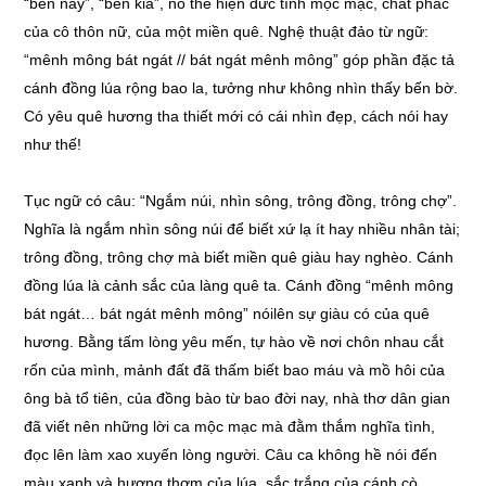
“bên này”, “bên kia”, nó thể hiện đức tính mộc mạc, chất phác
của cô thôn nữ, của một miền quê. Nghệ thuật đảo từ ngữ:
“mênh mông bát ngát // bát ngát mênh mông” góp phần đặc tả
cánh đồng lúa rộng bao la, tưởng như không nhìn thấy bến bờ.
Có yêu quê hương tha thiết mới có cái nhìn đẹp, cách nói hay
như thế!
Tục ngữ có câu: “Ngắm núi, nhìn sông, trông đồng, trông chợ”.
Nghĩa là ngắm nhìn sông núi để biết xứ lạ ít hay nhiều nhân tài;
trông đồng, trông chợ mà biết miền quê giàu hay nghèo. Cánh
đồng lúa là cảnh sắc của làng quê ta. Cánh đồng “mênh mông
bát ngát… bát ngát mênh mông” nóilên sự giàu có của quê
hương. Bằng tấm lòng yêu mến, tự hào về nơi chôn nhau cắt
rốn của mình, mảnh đất đã thấm biết bao máu và mồ hôi của
ông bà tổ tiên, của đồng bào từ bao đời nay, nhà thơ dân gian
đã viết nên những lời ca mộc mạc mà đằm thắm nghĩa tình,
đọc lên làm xao xuyến lòng người. Câu ca không hề nói đến
màu xanh và hương thơm của lúa, sắc trắng của cánh cò