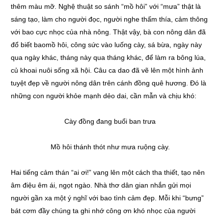
thêm màu mỡ. Nghệ thuật so sánh “mồ hôi” với “mưa” thật là
sáng tạo, làm cho người đọc, người nghe thấm thía, cảm thông
với bao cực nhọc của nhà nông. Thật vậy, bà con nông dân đã
đổ biết baomồ hôi, công sức vào luống cày, sá bừa, ngày này
qua ngày khác, tháng này qua tháng khác, để làm ra bông lúa,
củ khoai nuôi sống xã hội. Câu ca dao đã vẽ lên một hình ảnh
tuyệt đẹp về người nông dân trên cánh đồng quê hương. Đó là
những con người khỏe mạnh dẻo dai, cần mẫn và chịu khó:
Cày đồng đang buổi ban trưa
Mồ hôi thánh thót như mưa ruộng cày.
Hai tiếng cảm thán “ai ơi!” vang lên một cách tha thiết, tạo nên
âm điệu êm ái, ngọt ngào. Nhà thơ dân gian nhắn gửi mọi
người gần xa một ý nghĩ với bao tình cảm đẹp. Mỗi khi “bưng”
bát cơm đầy chúng ta ghi nhớ công ơn khó nhọc của người