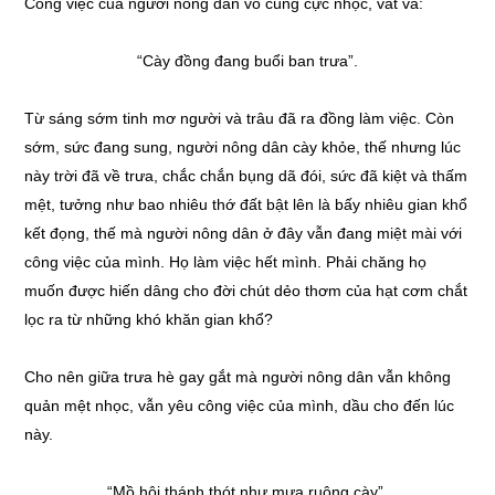
Công việc của người nông dân vô cùng cực nhọc, vất vả:
“Cày đồng đang buổi ban trưa”.
Từ sáng sớm tinh mơ người và trâu đã ra đồng làm việc. Còn
sớm, sức đang sung, người nông dân cày khỏe, thế nhưng lúc
này trời đã về trưa, chắc chắn bụng dã đói, sức đã kiệt và thấm
mệt, tưởng như bao nhiêu thớ đất bật lên là bấy nhiêu gian khổ
kết đọng, thế mà người nông dân ở đây vẫn đang miệt mài với
công việc của mình. Họ làm việc hết mình. Phải chăng họ
muốn được hiến dâng cho đời chút dẻo thơm của hạt cơm chắt
lọc ra từ những khó khăn gian khổ?
Cho nên giữa trưa hè gay gắt mà người nông dân vẫn không
quản mệt nhọc, vẫn yêu công việc của mình, dầu cho đến lúc
này.
“Mồ hôi thánh thót như mưa ruộng cày”.