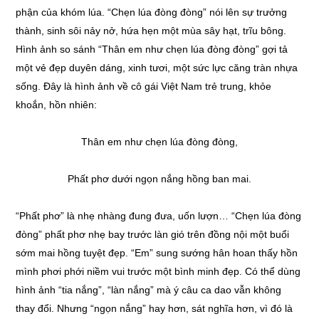
phận của khóm lúa. “Chẹn lúa đòng đòng” nói lên sự trưởng
thành, sinh sôi nảy nở, hứa hẹn một mùa sây hạt, trĩu bông.
Hình ảnh so sánh “Thân em như chẹn lúa đòng đòng” gợi tả
một vẻ đẹp duyên dáng, xinh tươi, một sức lực căng tràn nhựa
sống. Đây là hình ảnh về cô gái Việt Nam trẻ trung, khỏe
khoắn, hồn nhiên:
Thân em như chẹn lúa đòng đòng,
Phất phơ dưới ngọn nắng hồng ban mai.
“Phất phơ” là nhẹ nhàng đung đưa, uốn lượn… “Chẹn lúa đòng
đòng” phất phơ nhẹ bay trước làn gió trên đồng nội một buổi
sớm mai hồng tuyệt đẹp. “Em” sung sướng hân hoan thấy hồn
mình phơi phới niềm vui trước một bình minh đẹp. Có thể dùng
hình ảnh “tia nắng”, “làn nắng” mà ý câu ca dao vẫn không
thay đổi. Nhưng “ngọn nắng” hay hơn, sát nghĩa hơn, vì đó là