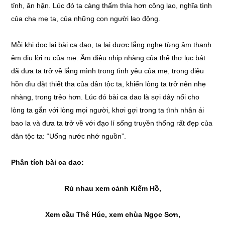
tỉnh, ân hận. Lúc đó ta càng thấm thía hơn công lao, nghĩa tình
của cha mẹ ta, của những con người lao động.
Mỗi khi đọc lại bài ca dao, ta lại được lắng nghe từng âm thanh
êm dịu lời ru của mẹ. Âm điệu nhịp nhàng của thể thơ lục bát
đã đưa ta trở về lắng mình trong tình yêu của mẹ, trong điệu
hồn dìu dặt thiết tha của dân tộc ta, khiến lòng ta trở nên nhẹ
nhàng, trong trẻo hơn. Lúc đó bài ca dao là sợi dây nối cho
lòng ta gắn với lòng mọi người, khơi gợi trong ta tình nhân ái
bao la và đưa ta trở về với đạo lí sống truyền thống rất đẹp của
dân tộc ta: “Uống nước nhớ nguồn”.
Phân tích bài ca dao:
Rủ nhau xem cảnh Kiếm Hồ,
Xem cầu Thê Húc, xem chùa Ngọc Sơn,