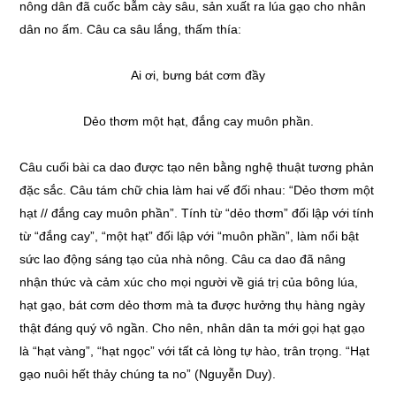
nông dân đã cuốc bẫm cày sâu, sản xuất ra lúa gạo cho nhân
dân no ấm. Câu ca sâu lắng, thấm thía:
Ai ơi, bưng bát cơm đầy
Dẻo thơm một hạt, đắng cay muôn phần.
Câu cuối bài ca dao được tạo nên bằng nghệ thuật tương phản
đặc sắc. Câu tám chữ chia làm hai vế đối nhau: “Dẻo thơm một
hạt // đắng cay muôn phần”. Tính từ “dẻo thơm” đối lập với tính
từ “đắng cay”, “một hạt” đối lập với “muôn phần”, làm nổi bật
sức lao động sáng tạo của nhà nông. Câu ca dao đã nâng
nhận thức và cảm xúc cho mọi người về giá trị của bông lúa,
hạt gạo, bát cơm dẻo thơm mà ta được hưởng thụ hàng ngày
thật đáng quý vô ngần. Cho nên, nhân dân ta mới gọi hạt gạo
là “hạt vàng”, “hạt ngọc” với tất cả lòng tự hào, trân trọng. “Hạt
gạo nuôi hết thảy chúng ta no” (Nguyễn Duy).