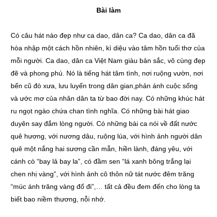
Bài làm
Có câu hát nào đẹp như ca dao, dân ca? Ca dao, dân ca đã
hòa nhập một cách hồn nhiên, kì diệu vào tâm hồn tuổi thơ của
mỗi người. Ca dao, dân ca Việt Nam giàu bản sắc, vô cùng đẹp
đẽ và phong phú. Nó là tiếng hát tâm tình, nơi ruộng vườn, nơi
bến cũ đò xưa, lưu luyến trong dân gian,phản ánh cuộc sống
và ước mơ của nhân dân ta từ bao đời nay. Có những khúc hát
ru ngọt ngào chứa chan tình nghĩa. Có những bài hát giao
duyên say đắm lòng người. Có những bài ca nói về đất nước
quê hương, với nương dâu, ruộng lúa, với hình ảnh người dân
quê một nắng hai sương cần mẫn, hiền lành, đáng yêu, với
cánh cò “bay lả bay la”, có đầm sen “lá xanh bông trắng lại
chen nhị vàng”, với hình ảnh cô thôn nữ tát nước đêm trăng
“múc ánh trăng vàng đổ đi”,… tất cả đều đem đến cho lòng ta
biết bao niềm thương, nỗi nhớ.