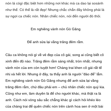
nón lá cógì đặc biệt hơn những nơi khác mà ca dao lại sosánh
như thế. Có thể là rất đẹp! Nhưng chắc chắn đây không phải là
sự ngợi ca chiếc nón. Nhân chiếc nón, nói đến người đó thôi.
Em nghiêng vành nón Gò Găng
Để anh sửa lại vầng trăng đêm rằm.
Câu ca không nói gì về vẻ đẹp của cô gái, song ai cũng biết cô
xinh đến độ nào. Trăng đêm rằm sáng nhất, tròn nhất, nhưng
vành nón của em còn tuyệt hơn! Chàng trai khen cô gái rất tế
nhị và hết lời. Nhưng ở đây, ta thấy anh là người “đáo để” lắm.
Em nghiêng vành nón Gò Găng nhưng để anh sửa lại vầng
trăng đêm rằm, chứ đâu phải em – chủ nhân chiếc nón quý kia.
Cũng như em, làm duyên là để cho người khác, mà thật ra là
anh. Cách nói vòng sâu sắc chẳng khác gì cách hỏi khéo léo
của chàng trai để quên chiếc nón trên cành hoa sen ở một bài