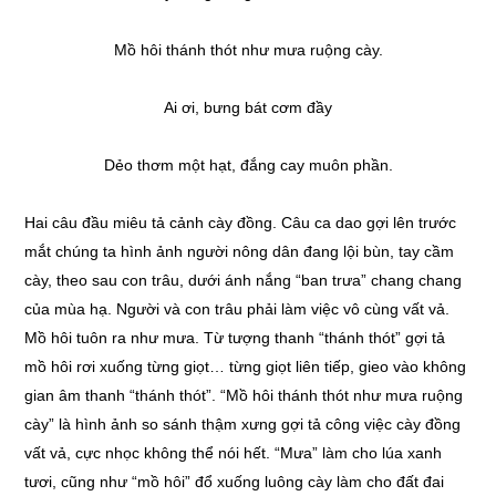
Mồ hôi thánh thót như mưa ruộng cày.
Ai ơi, bưng bát cơm đầy
Dẻo thơm một hạt, đắng cay muôn phần.
Hai câu đầu miêu tả cảnh cày đồng. Câu ca dao gợi lên trước
mắt chúng ta hình ảnh người nông dân đang lội bùn, tay cầm
cày, theo sau con trâu, dưới ánh nắng “ban trưa” chang chang
của mùa hạ. Người và con trâu phải làm việc vô cùng vất vả.
Mồ hôi tuôn ra như mưa. Từ tượng thanh “thánh thót” gợi tả
mồ hôi rơi xuống từng giọt… từng giọt liên tiếp, gieo vào không
gian âm thanh “thánh thót”. “Mồ hôi thánh thót như mưa ruộng
cày” là hình ảnh so sánh thậm xưng gợi tả công việc cày đồng
vất vả, cực nhọc không thể nói hết. “Mưa” làm cho lúa xanh
tươi, cũng như “mồ hôi” đổ xuống luông cày làm cho đất đai