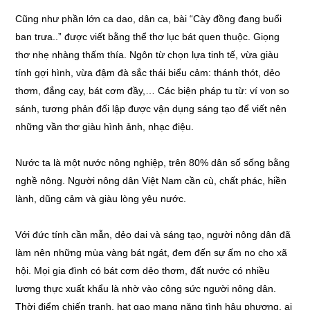
Cũng như phần lớn ca dao, dân ca, bài “Cày đồng đang buổi
ban trưa..” được viết bằng thể thơ lục bát quen thuộc. Giọng
thơ nhẹ nhàng thấm thía. Ngôn từ chọn lựa tinh tế, vừa giàu
tính gợi hình, vừa đậm đà sắc thái biểu cảm: thánh thót, dẻo
thơm, đắng cay, bát cơm đầy,… Các biện pháp tu từ: ví von so
sánh, tương phản đối lập được vận dụng sáng tạo để viết nên
những vần thơ giàu hình ảnh, nhạc điệu.
Nước ta là một nước nông nghiệp, trên 80% dân số sống bằng
nghề nông. Người nông dân Việt Nam cần cù, chất phác, hiền
lành, dũng cảm và giàu lòng yêu nước.
Với đức tính cần mẫn, dẻo dai và sáng tạo, người nông dân đã
làm nên những mùa vàng bát ngát, đem đến sự ấm no cho xã
hội. Mọi gia đình có bát cơm dẻo thơm, đất nước có nhiều
lương thực xuất khẩu là nhờ vào công sức người nông dân.
Thời điểm chiến tranh, hạt gạo mang nặng tình hậu phương, ai