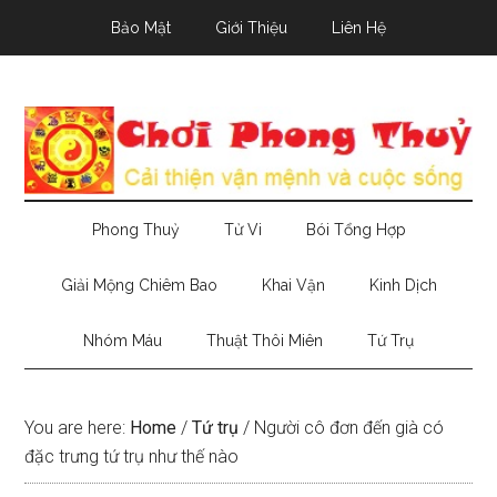
Skip
Skip
Skip
Bảo Mật
Giới Thiệu
Liên Hệ
to
to
to
main
secondary
primary
content
menu
sidebar
Phong Thuỷ
Tử Vi
Bói Tổng Hợp
Giải Mộng Chiêm Bao
Khai Vận
Kinh Dịch
Nhóm Máu
Thuật Thôi Miên
Tứ Trụ
You are here:
Home
/
Tứ trụ
/
Người cô đơn đến già có
đặc trưng tứ trụ như thế nào