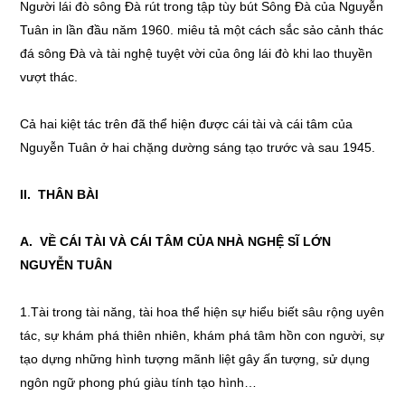
Người lái đò sông Đà rút trong tập tùy bút Sông Đà của Nguyễn
Tuân in lần đầu năm 1960. miêu tả một cách sắc sảo cảnh thác
đá sông Đà và tài nghệ tuyệt vời của ông lái đò khi lao thuyền
vượt thác.
Cả hai kiệt tác trên đã thể hiện được cái tài và cái tâm của
Nguyễn Tuân ở hai chặng dường sáng tạo trước và sau 1945.
II. THÂN BÀI
A. VỀ CÁI TÀI VÀ CÁI TÂM CỦA NHÀ NGHỆ SĨ LỚN
NGUYỄN TU
Â
N
1.Tài trong tài năng, tài hoa thể hiện sự hiểu biết sâu rộng uyên
tác, sự khám phá thiên nhiên, khám phá tâm hồn con người, sự
tạo dựng những hình tượng mãnh liệt gây ấn tượng, sử dụng
ngôn ngữ phong phú giàu tính tạo hình…