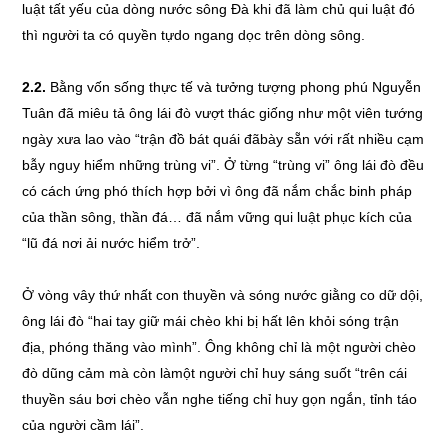
luật tất yếu của dòng nước sông Đà khi đã làm chủ qui luật đó
thì người ta có quyền tựdo ngang dọc trên dòng sông.
2.2.
Bằng vốn sống thực tế và tưởng tượng phong phú Nguyễn
Tuân đã miêu tả ông lái đò vượt thác giống như một viên tướng
ngày xưa lao vào “trận đồ bát quái đãbày sẵn với rất nhiều cạm
bẫy nguy hiểm những trùng vi”. Ở từng “trùng vi” ông lái đò đều
có cách ứng phó thích hợp bởi vì ông đã nắm chắc binh pháp
của thần sông, thần đá… đã nắm vững qui luật phục kích của
“lũ đá nơi ải nước hiểm trở”.
Ở vòng vây thứ nhất con thuyền và sóng nước giằng co dữ dội,
ông lái đò “hai tay giữ mái chèo khi bị hất lên khỏi sóng trận
địa, phóng thăng vào mình”. Ông không chỉ là một người chèo
đò dũng cảm mà còn làmột người chỉ huy sáng suốt “trên cái
thuyền sáu bơi chèo vẫn nghe tiếng chỉ huy gọn ngắn, tỉnh táo
của người cầm lái”.