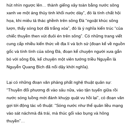
hút nhìn ngược lên… thành giếng xây toàn bằng nước sông
xanh ve một áng thủy tinh khối nước dày”, đó là tính chất hội
họa, khi miêu tả thác ghềnh trên sông Đà “ngoặt khúc sông
lượn, thấy sóng bọt đã trắng xóa”, đó là ý nghĩa kiến trúc “của
chiếc thuyền then vút đuôi én trên sông”. Có những trang viết
cung cấp nhiều kiến thức về địa lí và lịch sử (đoạn kể về nguồn
gốc và tính tình của sông Đà, đoạn kể chuyện người xưa gắn
bó với sông Đà, kể chuyện một viên tướng triều Nguyễn là
Nguyễn Quang Bích đã nổi dậy khởi nghĩa).
Lại có những đoạn văn phảng phất nghệ thuật quân sự:
“Thuyền đổi phương đi vào sâu nữa, vào tận tuyến giữa rồi
nước sóng luồng mới đánh khuýp quật vu hồi lại”, có đoạn văn
gợi tới động tác võ thuật: “Sóng nước như thể quân liều mạng
vào sát náchmà đá trái, mà thúc gối vào bụng và hông
thuyền”…