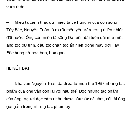
vượt thác.
– Miêu tả cảnh thác dữ, miêu tả vẻ hùng vĩ của con sông
Tây Bắc, Nguyễn Tuân tỏ ra rất mến yêu trân trọng thiên nhiên
đất nước. Ông còn miêu tả sông Đà tuôn dài tuôn dài như một
áng tóc trữ tình, đầu tóc chân tóc ẩn hiện trong mây trời Tây
Bắc bung nở hoa ban, hoa gạo.
II
I
. KẾT BÀI
– Nhà văn Nguyễn Tuân đã đi xa từ mùa thu 1987 nhưng tác
phẩm của ông vẫn còn lại với hậu thế. Đọc những tác phẩm
của ông, người đọc cảm nhận được sâu sắc cái tâm, cái tài ông
gửi gắm trong những tác phẩm ấy.