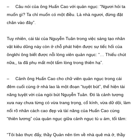
– Câu nói của ông Huấn Cao với quản ngục: “Ngươi hỏi ta
muốn gì? Ta chỉ muốn có một điều. Là nhà ngươi, đừng đặt
chân vào đây”.
Tuy nhiên, cái tài của Nguyễn Tuân trong việc sáng tạo nhân
vật kiêu dũng này còn ở chỗ phát hiện được sự tiếc hối của
ôngkhi ông biết được nỗi lòng viên quản ngục: “… Thiếu chút
nữa,, ta đã phụ mất một tấm lòng trong thiên hạ”.
– Cảnh ông Huấn Cao cho chữ viên quản ngục trong cái
đêm cuối cùng ở nhà lao là một đoạn “tuyệt bút”, thể hiện tài
năng tuyệt vời của ngòi bút Nguyễn Tuân. Đó là cảnh tượng
xưa nay chưa từng có vừa trang trọng, cổ kính, vừa dữ dội, làm
nổi rõ nhân cách cao đẹp và tàí năng của Huấn Cao cùng
“thiên lương” của quản ngục giữa cảnh ngục tù u ám, tối tăm:
“Tôi bảo thực đấy, thầy Quản nên tìm về nhà quê mà ở, thầy