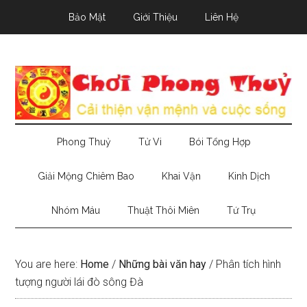
Skip
Skip
Skip
Bảo Mật
Giới Thiệu
Liên Hệ
to
to
to
main
secondary
primary
content
menu
sidebar
Phong Thuỷ
Tử Vi
Bói Tổng Hợp
Giải Mộng Chiêm Bao
Khai Vận
Kinh Dịch
Nhóm Máu
Thuật Thôi Miên
Tứ Trụ
You are here:
Home
/
Những bài văn hay
/
Phân tích hình
tượng người lái đò sông Đà