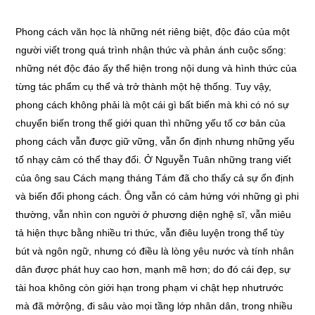
Phong cách văn học là những nét riêng biệt, độc đáo của một
người viết trong quá trình nhận thức và phản ánh cuộc sống:
những nét độc đáo ấy thể hiện trong nội dung và hình thức của
từng tác phẩm cụ thể và trở thành một hệ thống. Tuy vậy,
phong cách không phải là một cái gì bất biến mà khi có nó sự
chuyển biến trong thế giới quan thì những yếu tố cơ bản của
phong cách vẫn được giữ vững, vẫn ổn định nhưng những yếu
tố nhạy cảm có thể thay đổi. Ở Nguyễn Tuân những trang viết
của ông sau Cách mạng tháng Tám đã cho thấy cả sự ổn định
và biến đổi phong cách. Ông vẫn có cảm hứng với những gì phi
thường, vẫn nhìn con người ở phương diện nghệ sĩ, vẫn miêu
tả hiện thực bằng nhiều tri thức, vẫn điêu luyện trong thể tùy
bút và ngôn ngữ, nhưng có điều là lòng yêu nước và tính nhân
dân được phát huy cao hơn, mạnh mẽ hơn; do đó cái đẹp, sự
tài hoa không còn giới hạn trong phạm vi chật hẹp nhưtrước
mà đã mởrộng, đi sâu vào mọi tầng lớp nhân dân, trong nhiều