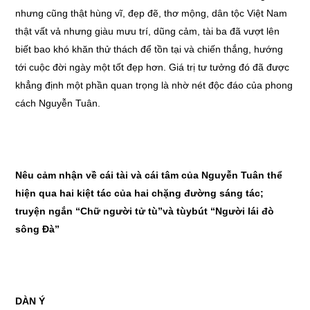
nhưng cũng thật hùng vĩ, đẹp đẽ, thơ mộng, dân tộc Việt Nam
thật vất vả nhưng giàu mưu trí, dũng cảm, tài ba đã vượt lên
biết bao khó khăn thử thách để tồn tại và chiến thắng, hướng
tới cuộc đời ngày một tốt đẹp hơn. Giá trị tư tưởng đó đã được
khẳng định một phần quan trọng là nhờ nét độc đáo của phong
cách Nguyễn Tuân.
Nêu cảm nhận về cái tài và cái tâm của Nguyễn Tuân thể
hiện qua hai kiệt tác của hai chặng đường sáng tác;
truyện ngắn “Chữ người tử tù
”
và tù
y
bút “Người lái đò
s
ô
ng Đà”
DÀN Ý