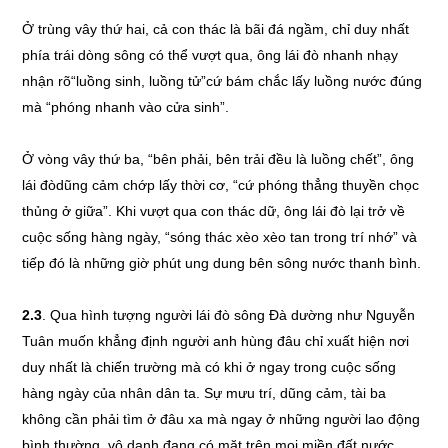
Ở trùng vây thứ hai, cả con thác là bãi đá ngầm, chỉ duy nhất
phía trái dòng sông có thể vượt qua, ông lái đò nhanh nhạy
nhận rõ“luồng sinh, luồng tử”cứ bám chắc lấy luồng nước đúng
mà “phóng nhanh vào cửa sinh”.
Ở vòng vây thứ ba, “bên phải, bên trải đều là luồng chết”, ông
lái đòdũng cảm chớp lấy thời cơ, “cứ phóng thẳng thuyền chọc
thủng ở giữa”. Khi vượt qua con thác dữ, ông lái đò lại trở về
cuộc sống hàng ngày, “sóng thác xèo xèo tan trong trí nhớ” và
tiếp đó là những giờ phút ung dung bên sông nước thanh bình.
2.3
. Qua hình tượng người lái đò sông Đà dường như Nguyễn
Tuân muốn khẳng định người anh hùng đâu chỉ xuất hiện nơi
duy nhất là chiến trường mà có khi ở ngay trong cuộc sống
hàng ngày của nhân dân ta. Sự mưu trí, dũng cảm, tài ba
không cần phải tìm ở đâu xa mà ngay ở những người lao động
bình thường, vô danh đang có mặt trên mọi miền đất nước.