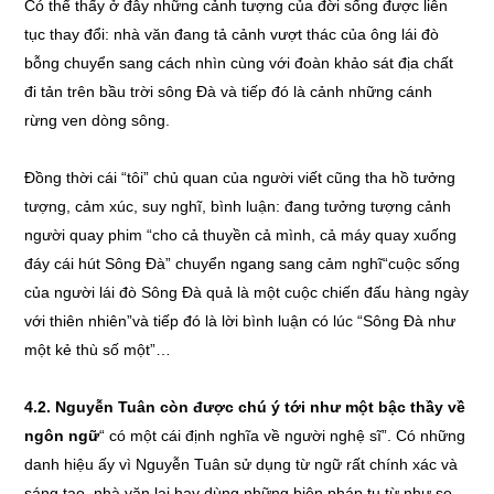
Có thể thấy ở đây những cảnh tượng của đời sống được liên
tục thay đổi: nhà văn đang tả cảnh vượt thác của ông lái đò
bỗng chuyển sang cách nhìn cùng với đoàn khảo sát địa chất
đi tản trên bầu trời sông Đà và tiếp đó là cảnh những cánh
rừng ven dòng sông.
Đồng thời cái “tôi” chủ quan của người viết cũng tha hồ tưởng
tượng, cảm xúc, suy nghĩ, bình luận: đang tưởng tượng cảnh
người quay phim “cho cả thuyền cả mình, cả máy quay xuống
đáy cái hút Sông Đà” chuyển ngang sang cảm nghĩ“cuộc sống
của người lái đò Sông Đà quả là một cuộc chiến đấu hàng ngày
với thiên nhiên”và tiếp đó là lời bình luận có lúc “Sông Đà như
một kẻ thù số một”…
4.2. Nguyễn Tuân còn được chú ý tới như một bậc thầy về
ngôn ngữ
“ có một cái định nghĩa về người nghệ sĩ”. Có những
danh hiệu ấy vì Nguyễn Tuân sử dụng từ ngữ rất chính xác và
sáng tạo, nhà văn lại hay dùng những biện pháp tu từ như so