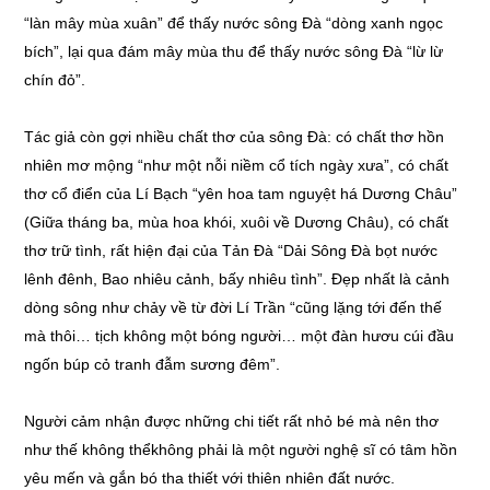
“làn mây mùa xuân” để thấy nước sông Đà “dòng xanh ngọc
bích”, lại qua đám mây mùa thu để thấy nước sông Đà “lừ lừ
chín đỏ”.
Tác giả còn gợi nhiều chất thơ của sông Đà: có chất thơ hồn
nhiên mơ mộng “như một nỗi niềm cổ tích ngày xưa”, có chất
thơ cổ điển của Lí Bạch “yên hoa tam nguyệt há Dương Châu”
(Giữa tháng ba, mùa hoa khói, xuôi về Dương Châu), có chất
thơ trữ tình, rất hiện đại của Tản Đà “Dải Sông Đà bọt nước
lênh đênh, Bao nhiêu cảnh, bấy nhiêu tình”. Đẹp nhất là cảnh
dòng sông như chảy về từ đời Lí Trần “cũng lặng tới đến thế
mà thôi… tịch không một bóng người… một đàn hươu cúi đầu
ngốn búp cỏ tranh đẫm sương đêm”.
Người cảm nhận được những chi tiết rất nhỏ bé mà nên thơ
như thế không thểkhông phải là một người nghệ sĩ có tâm hồn
yêu mến và gắn bó tha thiết với thiên nhiên đất nước.