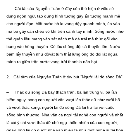
– Cái tài của Nguyễn Tuân ở đây còn thể hiện ở việc sử
dụng ngôn ngữ, tạo dựng hình tượng gây ấn tượng mạnh mẽ
cho người đọc. Mặt nước hò la vang dậy quanh mình, ùa vào
mà bẻ gãy cán chèo võ khí trên cánh tay mình. Sống nước như
thể quân liều mạng vào sát nách mà đá trái mà thúc gối vào
bụng vào hông thuyền. Có lúc chúng đội cả thuyền lên. Nước
bám lấy thuyền như đồvật túm thắt lưng ông đò đòi lật ngửa
mình ra giữa trận nước vang trời thanhla não bạt.
2. Cái tâm của Nguyễn Tuân ở tùy bút “Người lái đò sông Đà”
– Thác dữ sông Đà bày thạch trận, ba lần trùng vi, ba lần
hiểm nguy, song con người vẫn vượt lên thác dữ như cưỡi hổ
và vượt thác xong, người lái đò sông Đà lại trở lại với cuộc
sống bình thường. Nhà văn ca ngợi tài nghệ con người và nhất
là cái ý chí vượt thác dữ chế ngự thiên nhiên của con người,
ởđây, ông lái đò được nhà văn miêu tả như một nghệ sĩ tài hoa