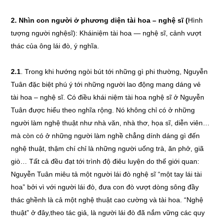
2. Nhìn con người ở phương diện tài hoa – nghệ sĩ (
Hình
tượng người nghệsĩ): Kháiniệm tài hoa — nghệ sĩ, cảnh vượt
thác của ông lái đò, ý nghĩa.
2.1
. Trong khi hướng ngòi bút tới những gì phi thường, Nguyễn
Tuân đặc biệt phú ý tới những người lao động mang dáng vẻ
tài hoa – nghệ sĩ. Có điều khái niệm tài hoa nghệ sĩ ở Nguyễn
Tuân được hiểu theo nghĩa rộng. Nó không chỉ có ở những
người làm nghệ thuật như nhà văn, nhà thơ, họa sĩ, diễn viên…
mà còn có ở những người làm nghề chẳng dính dáng gì đến
nghệ thuật, thậm chí chỉ là những người uống trà, ăn phở, giã
giò… Tất cả đều đạt tới trình độ điêu luyện do thế giới quan:
Nguyễn Tuân miêu tả một người lái đò nghệ sĩ “một tay lái tài
hoa” bởi vì với người lái đò, đưa con đò vượt dòng sông đầy
thác ghềnh là cả một nghệ thuật cao cường và tài hoa. “Nghệ
thuật” ở đây,theo tác giả, là người lái đò đã nắm vững các quy