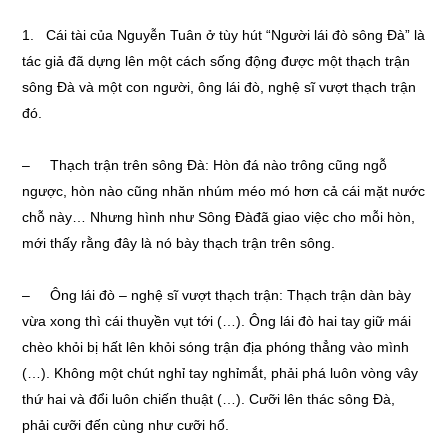
1. Cái tài của Nguyễn Tuân ở tùy hút “Người lái đò sông Đà” là
tác giả đã dựng lên một cách sống động được một thạch trận
sông Đà và một con người, ông lái đò, nghệ sĩ vượt thạch trận
đó.
– Thạch trận trên sông Đà: Hòn đá nào trông cũng ngỗ
ngược, hòn nào cũng nhăn nhúm méo mó hơn cả cái mặt nước
chỗ này… Nhưng hình như Sông Đàđã giao việc cho mỗi hòn,
mới thấy rằng đây là nó bày thạch trận trên sông.
– Ông lái đò – nghệ sĩ vượt thạch trận: Thạch trận dàn bày
vừa xong thì cái thuyền vụt tới (…). Ông lái đò hai tay giữ mái
chèo khỏi bị hất lên khỏi sóng trận địa phóng thẳng vào mình
(…). Không một chút nghỉ tay nghỉmắt, phải phá luôn vòng vây
thứ hai và đổi luôn chiến thuật (…). Cưỡi lên thác sông Đà,
phải cưỡi đến cùng như cưỡi hổ.