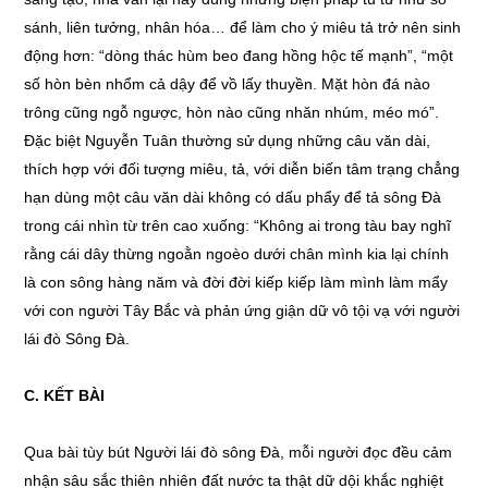
sánh, liên tưởng, nhân hóa… để làm cho ý miêu tả trở nên sinh
động hơn: “dòng thác hùm beo đang hồng hộc tế mạnh”, “một
số hòn bèn nhổm cả dậy để vồ lấy thuyền. Mặt hòn đá nào
trông cũng ngỗ ngược, hòn nào cũng nhăn nhúm, méo mó”.
Đặc biệt Nguyễn Tuân thường sử dụng những câu văn dài,
thích hợp với đối tượng miêu, tả, với diễn biến tâm trạng chẳng
hạn dùng một câu văn dài không có dấu phẩy để tả sông Đà
trong cái nhìn từ trên cao xuống: “Không ai trong tàu bay nghĩ
rằng cái dây thừng ngoằn ngoèo dưới chân mình kia lại chính
là con sông hàng năm và đời đời kiếp kiếp làm mình làm mẩy
với con người Tây Bắc và phản ứng giận dữ vô tội vạ với người
lái đò Sông Đà.
C
. KẾT BÀI
Qua bài tùy bút Người lái đò sông Đà, mỗi người đọc đều cảm
nhận sâu sắc thiên nhiên đất nước ta thật dữ dội khắc nghiệt