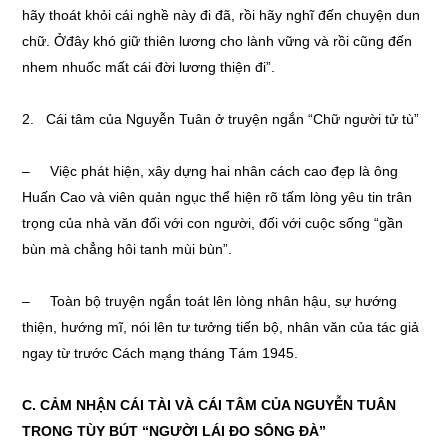
hãy thoát khỏi cái nghề này đi đã, rồi hãy nghĩ đến chuyện dun
chữ. Ởđây khó giữ thiên lương cho lành vững và rồi cũng đến
nhem nhuốc mất cái đời lương thiện đi”.
2. Cái tâm của Nguyễn Tuân ở truyện ngắn “Chữ người tử tù”
– Việc phát hiện, xây dựng hai nhân cách cao đẹp là ông
Huấn Cao và viên quản ngục thể hiện rõ tấm lòng yêu tin trân
trọng của nhà văn đối với con người, đối với cuộc sống “gần
bùn mà chẳng hôi tanh mùi bùn”.
– Toàn bộ truyện ngắn toát lên lòng nhân hậu, sự hướng
thiện, hướng mĩ, nói lên tư tưởng tiến bộ, nhân văn của tác giả
ngay từ trước Cách mạng tháng Tám 1945.
C
. CẢM NHẬN CÁI T
À
I VÀ CÁI TÂM CỦA NGUYỄN TU
Â
N
TRONG TÙY BÚT “NGƯỜI LÁI ĐO SÔNG ĐÀ”