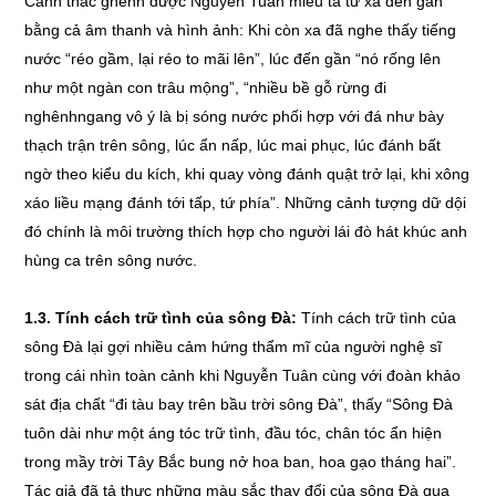
Cảnh thác ghềnh được Nguyễn Tuân miêu tả từ xa đến gần
bằng cả âm thanh và hình ảnh: Khi còn xa đã nghe thấy tiếng
nước “réo gầm, lại réo to mãi lên”, lúc đến gần “nó rống lên
như một ngàn con trâu mộng”, “nhiều bề gỗ rừng đi
nghênhngang vô ý là bị sóng nước phối hợp với đá như bày
thạch trận trên sông, lúc ẩn nấp, lúc mai phục, lúc đánh bất
ngờ theo kiểu du kích, khi quay vòng đánh quật trở lại, khi xông
xáo liều mạng đánh tới tấp, tứ phía”. Những cảnh tượng dữ dội
đó chính là môi trường thích hợp cho người lái đò hát khúc anh
hùng ca trên sông nước.
1.3. Tính cách trữ tình của sông Đà:
Tính cách trữ tình của
sông Đà lại gợi nhiều cảm hứng thẩm mĩ của người nghệ sĩ
trong cái nhìn toàn cảnh khi Nguyễn Tuân cùng với đoàn khảo
sát địa chất “đi tàu bay trên bầu trời sông Đà”, thấy “Sông Đà
tuôn dài như một áng tóc trữ tình, đầu tóc, chân tóc ẩn hiện
trong mầy trời Tây Bắc bung nở hoa ban, hoa gạo tháng hai”.
Tác giả đã tả thực những màu sắc thay đổi của sông Đà qua