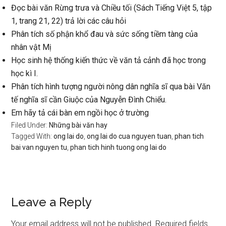
Đọc bài văn Rừng trưa và Chiều tối (Sách Tiếng Việt 5, tập
1, trang 21, 22) trả lời các câu hỏi
Phân tích số phận khổ đau và sức sống tiềm tàng của
nhân vật Mị
Học sinh hệ thống kiến thức về văn tả cảnh đã học trong
học kì I.
Phân tích hình tượng người nông dân nghĩa sĩ qua bài Văn
tế nghĩa sĩ cần Giuộc của Nguyễn Đình Chiểu.
Em hãy tả cái bàn em ngồi học ở trường
Filed Under:
Những bài văn hay
Tagged With:
ong lai do
,
ong lai do cua nguyen tuan
,
phan tich
bai van nguyen tu
,
phan tich hinh tuong ong lai do
Reader
Leave a Reply
Interactions
Your email address will not be published.
Required fields