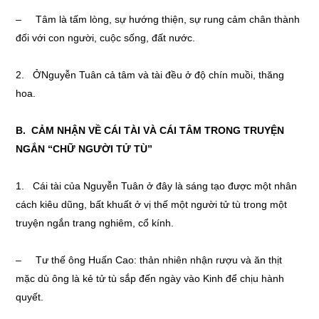
– Tâm là tấm lòng, sự hướng thiện, sự rung cảm chân thành
đối với con người, cuộc sống, đất nước.
2. ỞNguyễn Tuân cả tâm và tài đều ở độ chín muồi, thăng
hoa.
B. CẢM NHẬN V
Ề
CÁI TÀI VÀ CÁI TÂM TRONG TRUYỆN
NGẮN “CHỮ NGƯỜI TỬ TÙ”
1. Cái tài của Nguyễn Tuân ở đây là sáng tạo được một nhân
cách kiêu dũng, bất khuất ở vị thế một người tử tù trong một
truyện ngắn trang nghiêm, cổ kính.
– Tư thế ông Huấn Cao: thản nhiên nhận rượu và ăn thịt
mặc dù ông là kẻ tử tù sắp đến ngày vào Kinh để chịu hành
quyết.