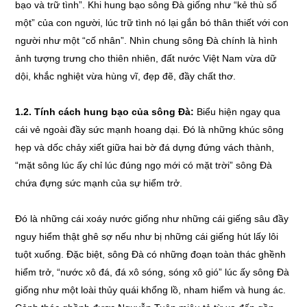
bạo và trữ tình”. Khi hung bạo sông Đà giống như “kẻ thù số
một” của con người, lúc trữ tình nó lại gắn bó thân thiết với con
người như một “cố nhân”. Nhìn chung sông Đà chính là hình
ảnh tượng trưng cho thiên nhiên, đất nước Việt Nam vừa dữ
dội, khắc nghiệt vừa hùng vĩ, đẹp đẽ, đầy chất thơ.
1.2. Tính cách hung bạo của sông Đà:
Biểu hiện ngay qua
cái vẻ ngoài đầy sức mạnh hoang dại. Đó là những khúc sông
hẹp và dốc chảy xiết giữa hai bờ đá dựng đứng vách thành,
“mặt sông lúc ấy chỉ lúc đúng ngọ mới có mặt trời” sông Đà
chứa đựng sức mạnh của sự hiểm trở.
Đó là những cái xoáy nước giống như những cái giếng sâu đầy
nguy hiểm thật ghê sợ nếu như bị những cái giếng hút lấy lôi
tuột xuống. Đặc biệt, sông Đà có những đoạn toàn thác ghềnh
hiểm trở, “nước xô đá, đá xô sóng, sóng xô gió” lúc ấy sông Đà
giống như một loài thủy quái khổng lồ, nham hiểm và hung ác.