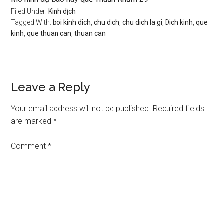
Filed Under:
Kinh dịch
Tagged With:
boi kinh dich
,
chu dich
,
chu dich la gi
,
Dich kinh
,
que
kinh
,
que thuan can
,
thuan can
Reader
Leave a Reply
Interactions
Your email address will not be published.
Required fields
are marked
*
Comment
*