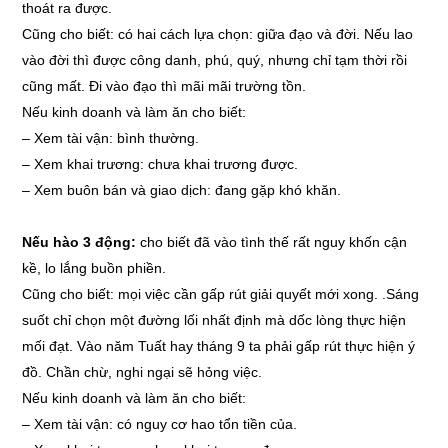
thoát ra được.
Cũng cho biết: có hai cách lựa chọn: giữa đạo và đời. Nếu lao
vào đời thì được công danh, phú, quý, nhưng chỉ tạm thời rồi
cũng mất. Đi vào đạo thì mãi mãi trường tồn.
Nếu kinh doanh và làm ăn cho biết:
–
Xem tài vận: bình thường.
–
Xem khai trương: chưa khai trương được.
–
Xem buôn bán và giao dịch: đang gặp khó khăn.
Nếu hào 3 động:
cho biết đã vào tình thế rất nguy khốn cận
kề, lo lắng buồn phiền.
Cũng cho biết: mọi việc cần gấp rút giải quyết mới xong. .Sáng
suốt chỉ chọn một đường lối nhất định mà dốc lòng thực hiện
mối đạt. Vào năm Tuất hay tháng 9 ta phải gấp rút thực hiện ý
đồ. Chần chừ, nghi ngại sẽ hỏng việc.
Nếu kinh doanh và làm ăn cho biết:
–
Xem tài vận: có nguy cơ hao tổn tiền của.