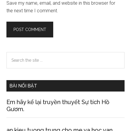
Save my name, email, and website in this browser for
the next time I comment.
Primary
Search
the
Sidebar
site
...
BÀI NỔI BẬT
Em hãy kể lại truyền thuyết Sự tích Hồ
Gươm.
an kieu tuong trung cho me va hoc van