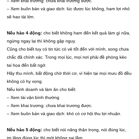
–
Xem khai trương: chưa khai trương được.
–
Xem buôn bán và giao dịch: lúc được lúc không, ham lợi nhỏ
sẽ hao tài lớn.
Nếu hào 4 động:
cho biết không ham đến kết quả làm gì nữa,
ngừng ngay lại thì không gặp nguy.
Cũng cho biết tuy có tin tức có vẻ tốt đến với mình, song chưa
chắc đã chính xác. Trong mọi lúc, mọi nơi phải đề phòng kẻo
tai họa đến bất ngờ.
Hãy thu mình, bất động chờ thời cơ, vì hiện tại mọi mưu đồ đều
không có hy vọng.
Nếu kinh doanh và làm ăn cho biết:
–
Xem tài vận:bình thường
–
Xem khai trương: chưa khai trương được.
–
Xem buôn bán và giao dịch: khó có cơ hội thu lợi nhuận.
Nếu hào 5 động:
cho biết nói năng thận trọng, nói đúng lúc,
im lặng đúng lúc thì mới không sai lầm.