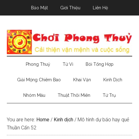
Skip
Skip
Skip
Bảo Mật
Giới Thiệu
Liên Hệ
to
to
to
main
secondary
primary
content
menu
sidebar
Phong Thuỷ
Tử Vi
Bói Tổng Hợp
Giải Mộng Chiêm Bao
Khai Vận
Kinh Dịch
Nhóm Máu
Thuật Thôi Miên
Tứ Trụ
You are here:
Home
/
Kinh dịch
/
Mô hình dự báo hay quẻ
Thuần Cấn 52