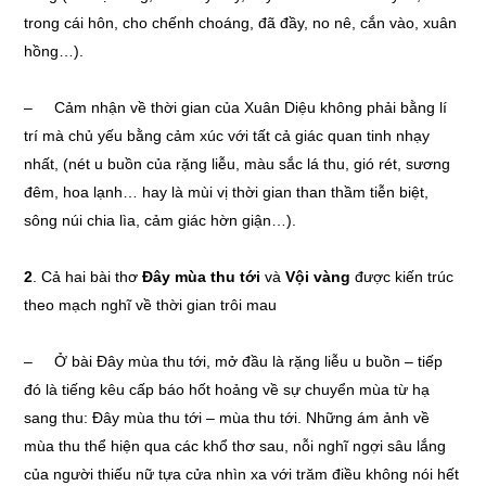
trong cái hôn, cho chếnh choáng, đã đầy, no nê, cắn vào, xuân
hồng…).
– Cảm nhận về thời gian của Xuân Diệu không phải bằng lí
trí mà chủ yếu bằng cảm xúc với tất cả giác quan tinh nhạy
nhất, (nét u buồn của rặng liễu, màu sắc lá thu, gió rét, sương
đêm, hoa lạnh… hay là mùi vị thời gian than thầm tiễn biệt,
sông núi chia lìa, cảm giác hờn giận…).
2
. Cả hai bài thơ
Đây mùa thu tới
và
Vội vàng
được kiến trúc
theo mạch nghĩ về thời gian trôi mau
– Ở bài Đây mùa thu tới, mở đầu là rặng liễu u buồn – tiếp
đó là tiếng kêu cấp báo hốt hoảng về sự chuyển mùa từ hạ
sang thu: Đây mùa thu tới – mùa thu tới. Những ám ảnh về
mùa thu thể hiện qua các khổ thơ sau, nỗi nghĩ ngợi sâu lắng
của người thiếu nữ tựa cửa nhìn xa với trăm điều không nói hết