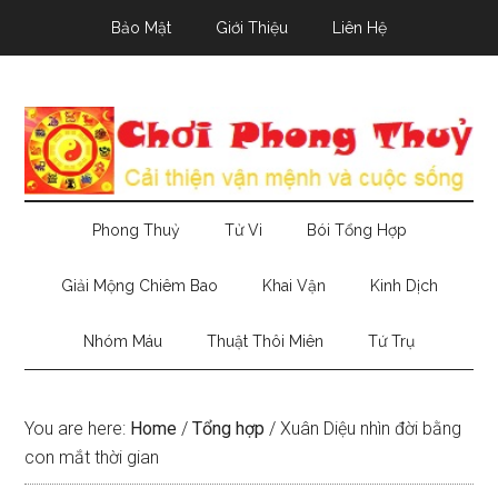
Skip
Skip
Skip
Bảo Mật
Giới Thiệu
Liên Hệ
to
to
to
main
secondary
primary
content
menu
sidebar
Phong Thuỷ
Tử Vi
Bói Tổng Hợp
Giải Mộng Chiêm Bao
Khai Vận
Kinh Dịch
Nhóm Máu
Thuật Thôi Miên
Tứ Trụ
You are here:
Home
/
Tổng hợp
/
Xuân Diệu nhìn đời bằng
con mắt thời gian