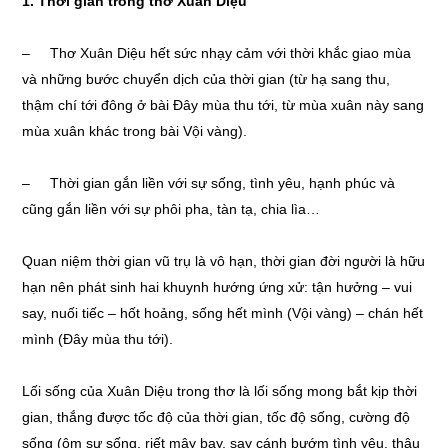
1. Thời gian trong thơ Xuân Diệu
– Thơ Xuân Diệu hết sức nhạy cảm với thời khắc giao mùa
và những bước chuyển dịch của thời gian (từ hạ sang thu,
thậm chí tới đông ở bài Đây mùa thu tới, từ mùa xuân này sang
mùa xuân khác trong bài Vội vàng).
– Thời gian gắn liền với sự sống, tình yêu, hạnh phúc và
cũng gắn liền với sự phôi pha, tàn tạ, chia lìa…
Quan niệm thời gian vũ trụ là vô hạn, thời gian đời người là hữu
hạn nên phát sinh hai khuynh hướng ứng xử: tận hưởng – vui
say, nuối tiếc – hốt hoảng, sống hết mình (Vội vàng) – chán hết
mình (Đây mùa thu tới).
Lối sống của Xuân Diệu trong thơ là lối sống mong bắt kịp thời
gian, thắng được tốc độ của thời gian, tốc độ sống, cường độ
sống (ôm sự sống, riết mây bay, say cánh bướm tình yêu, thâu