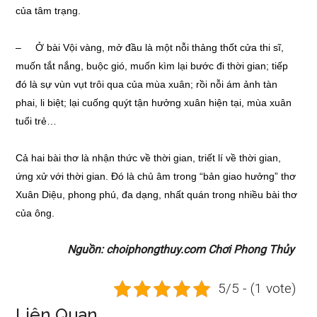
của tâm trạng.
– Ở bài Vội vàng, mở đầu là một nỗi thảng thốt cửa thi sĩ,
muốn tắt nắng, buộc gió, muốn kìm lại bước đi thời gian; tiếp
đó là sự vùn vụt trôi qua của mùa xuân; rồi nỗi ám ảnh tàn
phai, li biệt; lại cuống quýt tận hưởng xuân hiện tại, mùa xuân
tuổi trẻ…
Cả hai bài thơ là nhận thức về thời gian, triết lí về thời gian,
ứng xử với thời gian. Đó là chủ âm trong “bản giao hưởng” thơ
Xuân Diệu, phong phú, đa dạng, nhất quán trong nhiều bài thơ
của ông.
Nguồn: choiphongthuy.com Chơi Phong Thủy
5/5 - (1 vote)
Liên Quan