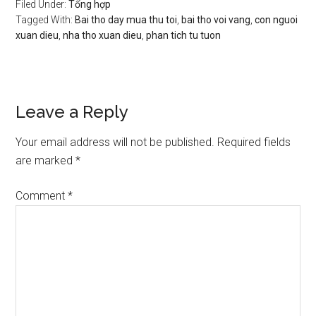
Filed Under:
Tổng hợp
Tagged With:
Bai tho day mua thu toi
,
bai tho voi vang
,
con nguoi
xuan dieu
,
nha tho xuan dieu
,
phan tich tu tuon
Reader
Leave a Reply
Interactions
Your email address will not be published.
Required fields
are marked
*
Comment
*