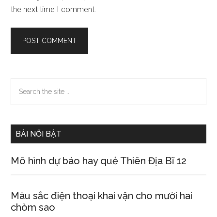
the next time I comment.
Primary
Search
the
Sidebar
site
...
BÀI NỔI BẬT
Mô hình dự báo hay quẻ Thiên Địa Bĩ 12
Màu sắc điện thoại khai vận cho mười hai
chòm sao