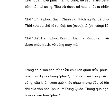
Chữ “quái”: Biết phúc mà thờ cúng, để tiêu tai trừ bện
bệnh tật, tai ương. Tiêu trừ được tai họa, phúc tự nhiên
Chữ “tộ”: là phúc. Sách Chính vận thích nghĩa: Là phú
Thời xưa ba chữ tộ (phúc), tạc (rượu), tộ (thịt cúng) l
Chữ “chỉ”: Hạnh phúc. Kinh thi: Đã nhận được rất nhiều 
được phúc trạch, vô cùng may mắn.
Trong chữ Hán còn rất nhiều chữ liên quan đến “phúc”,
nhân cực kỳ coi trong “phúc”, cũng rất tỉ mỉ trong việ
cúng, cầu khấn, xem quẻ khác nhau nhưng đều có tên gọ
đời của văn hóa “phúc” ở Trung Quốc. Thông qua nghiê
hơn về văn hóa “phúc”.