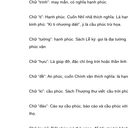
Chữ “trinh”: may mắn, có nghĩa hạnh phúc.
Chữ “ti”: Hạnh phúc. Cuốn Nhĩ nhã thích nghĩa: Là h
kinh phú: “Kì ti nhương diệt”, ý là cầu phúc trừ họa.
Chữ “tường”: hạnh phúc. Sách Lễ ký: gọi là đại tường. 
phúc vận.
Chữ “hựu”: Là giúp đỡ, đặc chỉ ông trời hoặc thần linh
Chữ “đề”: An phúc, cuốn Chính vận thích nghĩa: là hạ
Chữ “kì”: cầu phúc. Sách Thượng thư viết: cầu trời ph
Chữ “đảo”: Cáo sự cầu phúc, báo cáo và cầu phúc với ô
thọ.