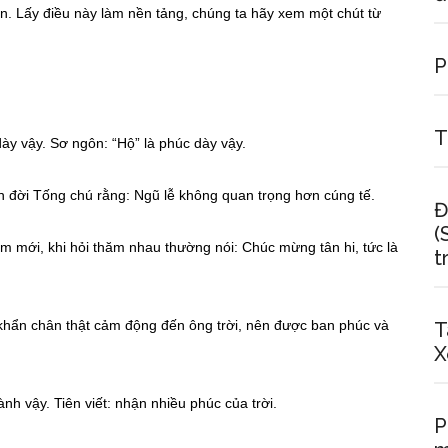
n. Lấy điều này làm nền tảng, chúng ta hãy xem một chút từ
.
P
T
ày vậy. Sơ ngôn: “Hộ” là phúc dày vậy.
ễn đời Tống chú rằng: Ngũ lễ không quan trọng hơn cúng tế.
Đ
(
 mới, khi hỏi thăm nhau thường nói: Chúc mừng tân hi, tức là
t
 khẩn chân thật cảm động đến ông trời, nên được ban phúc và
T
X
h vậy. Tiên viết: nhận nhiều phúc của trời.
P