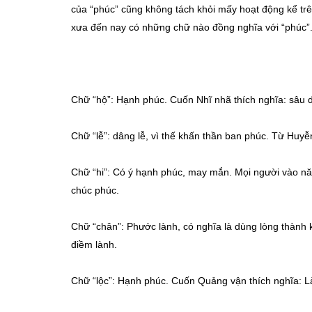
của “phúc” cũng không tách khỏi mấy hoạt động kể trê
xưa đến nay có những chữ nào đồng nghĩa với “phúc”
Chữ “hộ”: Hạnh phúc. Cuốn Nhĩ nhã thích nghĩa: sâu d
Chữ “lễ”: dâng lễ, vì thế khấn thần ban phúc. Từ Huy
Chữ “hi”: Có ý hạnh phúc, may mắn. Mọi người vào năm
chúc phúc.
Chữ “chân”: Phước lành, có nghĩa là dùng lòng thành
điềm lành.
Chữ “lộc”: Hạnh phúc. Cuốn Quảng vận thích nghĩa: Làn