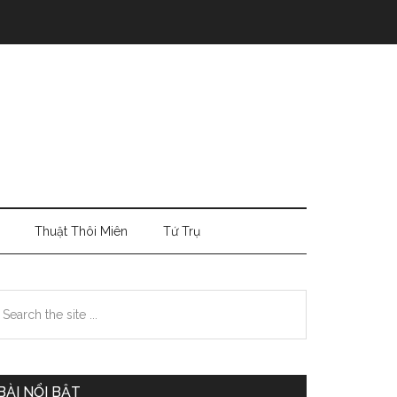
Thuật Thôi Miên
Tứ Trụ
Primary
earch
e
Sidebar
te
BÀI NỔI BẬT