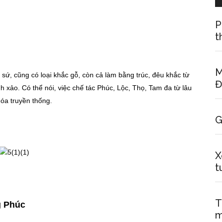
P
t
M
sứ, cũng có loại khắc gỗ, còn cả làm bằng trúc, đêu khắc từ
Đ
nh xảo. Có thể nói, việc chế tác Phúc, Lộc, Thọ, Tam đa từ lâu
hóa truyền thống.
G
X
t
T
g Phúc
m