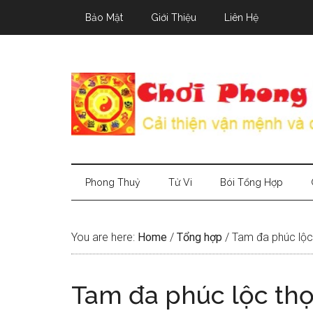
Skip
Skip
Skip
Bảo Mật
Giới Thiệu
Liên Hệ
to
to
to
main
secondary
primary
content
menu
sidebar
Phong Thuỷ
Tử Vi
Bói Tổng Hợp
You are here:
Home
/
Tổng hợp
/
Tam đa phúc lộc 
Tam đa phúc lộc thọ 