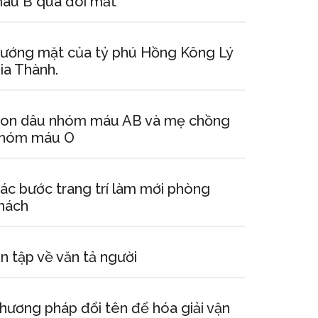
áu B qua đôi mắt
ướng mặt của tỷ phú Hồng Kông Lý
ia Thành.
on dâu nhóm máu AB và mẹ chồng
hóm máu O
ác bước trang trí làm mới phòng
hách
n tập về văn tả người
hương pháp đổi tên để hóa giải vận