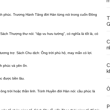
m
ạnh phúc. Trương Hành Tăng đời Hán từng nói trong cuốn Đông
T
G
Sách Thượng thư nói: “tập vu hưu tường”, có nghĩa là tốt là, có
C
n
 tương trợ. Sách Chu dịch: Ông trời phù hộ, may mắn có lợi.
C
nh phúc và yên ổn.
k
úc được bền lâu.
Ô
ng trời hoặc thần linh. Trịnh Huyền đời Hán nói: cầu phúc là
P