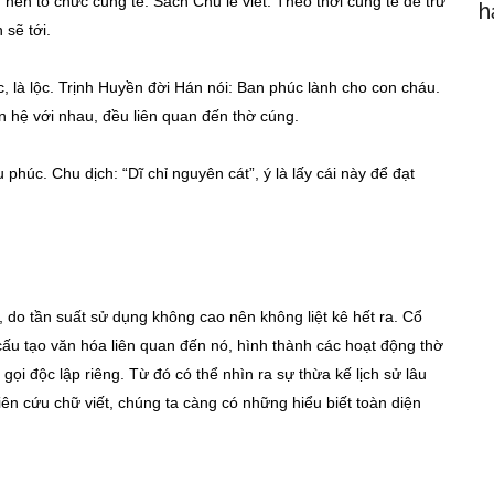
h nên tổ chức cúng tế. Sách Chu lễ viết: Theo thời cúng tế để trừ
h
 sẽ tới.
c, là lộc. Trịnh Huyền đời Hán nói: Ban phúc lành cho con cháu.
iên hệ với nhau, đều liên quan đến thờ cúng.
phúc. Chu dịch: “Dĩ chỉ nguyên cát”, ý là lấy cái này để đạt
 do tần suất sử dụng không cao nên không liệt kê hết ra. Cổ
c cấu tạo văn hóa liên quan đến nó, hình thành các hoạt động thờ
i độc lập riêng. Từ đó có thể nhìn ra sự thừa kế lịch sử lâu
n cứu chữ viết, chúng ta càng có những hiểu biết toàn diện