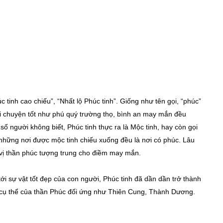
c tinh cao chiếu”, “Nhất lộ Phúc tinh”. Giống như tên gọi, “phúc”
ui chuyện tốt như phú quý trường thọ, bình an may mắn đều
ố người không biết, Phúc tinh thực ra là Mộc tinh, hay còn gọi
cả những nơi được mộc tinh chiếu xuống đều là nơi có phúc. Lâu
 vị thần phúc tượng trung cho điềm may mắn.
tới sự vật tốt đẹp của con người, Phúc tinh đã dần dần trở thành
 cụ thể của thần Phúc đối ứng như Thiên Cung, Thành Dương.