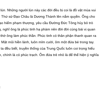
ùn. Những người lùn này các đời đều bị coi là đồ vật mùa vui
g, Thứ sử Đạo Châu là Dương Thành lên nắm quyền. Ông cho
 mạo hiểm phạm thượng, yêu cầu Đường Đức Tông hủy bỏ trò
 nghĩ ông là phúc tinh hạ phàm nên đời đời cúng bái vị quan
 thờ ông làm phúc thần. Phúc tinh có thân phận thanh quan ra
: Mặt mũi hiền lành, luôn mỉm cười, ôm một đứa bé trong tay.
ta đều biết, truyền thống của Trung Quốc luôn coi trọng hiếu
 chính là có phúc trạch. Ôm đứa trẻ nhỏ là để thể hiện ý nghĩa
c