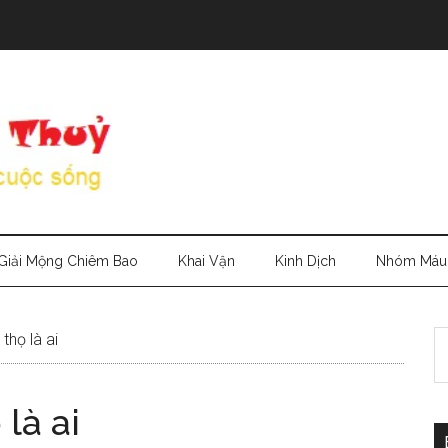
Giải Mộng Chiêm Bao
Khai Vận
Kinh Dịch
Nhóm Máu
S
thọ là ai
th
si
là ai
...