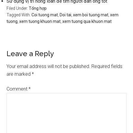
Sử dụng vị trí hồng loan để tìm người đàn ông tốt
Filed Under:
Tổng hợp
Tagged With:
Coi tuong mat
,
Doi tai
,
xem boi tuong mat
,
xem
tuong
,
xem tuong khuon mat
,
xem tuong qua khuon mat
Reader
Leave a Reply
Interactions
Your email address will not be published.
Required fields
are marked
*
Comment
*