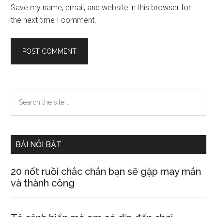
Save my name, email, and website in this browser for
the next time I comment.
Primary
Search
the
Sidebar
site
...
BÀI NỔI BẬT
20 nốt ruồi chắc chắn bạn sẽ gặp may mắn
và thành công