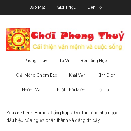
Skip
Skip
Skip
Bảo Mật
Giới Thiệu
Liên Hệ
to
to
to
main
secondary
primary
content
menu
sidebar
Phong Thuỷ
Tử Vi
Bói Tổng Hợp
Giải Mộng Chiêm Bao
Khai Vận
Kinh Dịch
Nhóm Máu
Thuật Thôi Miên
Tứ Trụ
You are here:
Home
/
Tổng hợp
/
Đôi tai trắng như ngọc
dấu hiệu của người chân thành và đáng tin cậy