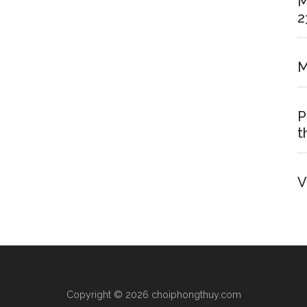
M
2
M
P
t
V
Copyright © 2026 choiphongthuy.com