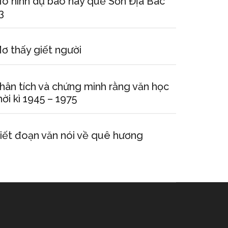
ô hình dự báo hay quẻ Sơn Địa Bác
3
ơ thấy giết người
hân tích và chứng minh rằng văn học
hời kì 1945 – 1975
iết đoạn văn nói về quê hương