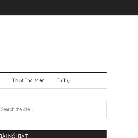
Thuật Thôi Miên
Tứ Trụ
Primary
earch
e
Sidebar
te
BÀI NỔI BẬT