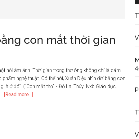
T
bằng con mắt thời gian
V
M
4
 một nỗi ám ảnh. Thời gian trong thơ ông không chỉ là cảm
ác phẩm nghệ thuật. Có thể nói, Xuân Diệu nhìn đời bằng con
g là ở đó". ("Con mắt thơ" - Đỗ Lai Thúy. Nxb Giáo dục,
P
about
 …
[Read more...]
Xuân
Diệu
T
nhìn
đời
V
bằng