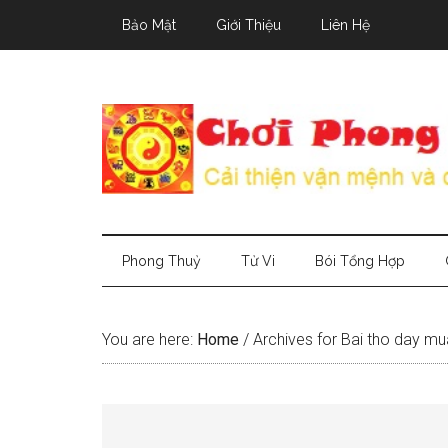
Skip
Skip
Skip
Bảo Mật
Giới Thiệu
Liên Hệ
to
to
to
main
secondary
primary
content
menu
sidebar
Phong Thuỷ
Tử Vi
Bói Tổng Hợp
You are here:
Home
/
Archives for Bai tho day mua