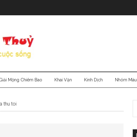
Giải Mộng Chiêm Bao
Khai Vận
Kinh Dịch
Nhóm Máu
S
 thu toi
th
si
...