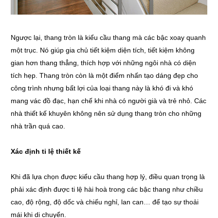
Ngược lại, thang tròn là kiểu cầu thang mà các bậc xoay quanh
một trục. Nó giúp gia chủ tiết kiệm diện tích, tiết kiệm không
gian hơn thang thẳng, thích hợp với những ngôi nhà có diện
tích hẹp. Thang tròn còn là một điểm nhấn tạo dáng đẹp cho
công trình nhưng bất lợi của loại thang này là khó đi và khó
mang vác đồ đạc, hạn chế khi nhà có người già và trẻ nhỏ. Các
nhà thiết kế khuyên không nên sử dụng thang tròn cho những
nhà trần quá cao.
Xác định ti
l
ệ thiết kế
Khi đã lựa chọn được kiểu cầu thang hợp lý, điều quan trọng là
phải xác định được ti lệ hài hoà trong các bậc thang như chiều
cao, độ rộng, độ dốc và chiếu nghỉ, lan can… để tạo sự thoải
mái khi di chuyển.