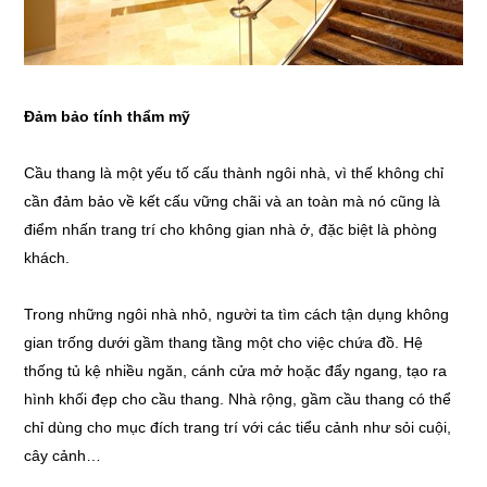
Đảm bảo tính thẩm mỹ
Cầu thang là một yếu tố cấu thành ngôi nhà, vì thế không chỉ
cần đảm bảo về kết cấu vững chãi và an toàn mà nó cũng là
điểm nhấn trang trí cho không gian nhà ở, đặc biệt là phòng
khách.
Trong những ngôi nhà nhỏ, người ta tìm cách tận dụng không
gian trống dưới gầm thang tầng một cho việc chứa đồ. Hệ
thống tủ kệ nhiều ngăn, cánh cửa mở hoặc đẩy ngang, tạo ra
hình khối đẹp cho cầu thang. Nhà rộng, gầm cầu thang có thể
chỉ dùng cho mục đích trang trí với các tiểu cảnh như sỏi cuội,
cây cảnh…