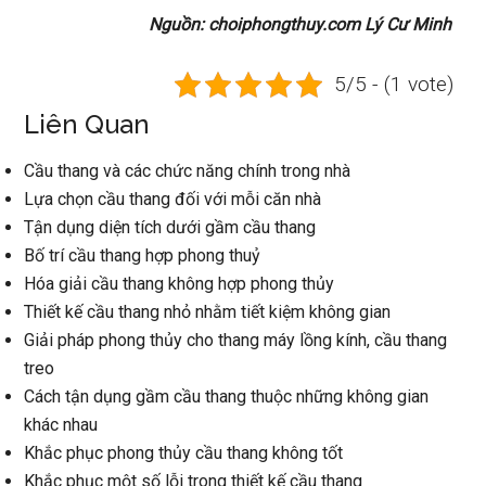
Nguồn: choiphongthuy.com Lý Cư Minh
5/5 - (1 vote)
Liên Quan
Cầu thang và các chức năng chính trong nhà
Lựa chọn cầu thang đối với mỗi căn nhà
Tận dụng diện tích dưới gầm cầu thang
Bố trí cầu thang hợp phong thuỷ
Hóa giải cầu thang không hợp phong thủy
Thiết kế cầu thang nhỏ nhằm tiết kiệm không gian
Giải pháp phong thủy cho thang máy lồng kính, cầu thang
treo
Cách tận dụng gầm cầu thang thuộc những không gian
khác nhau
Khắc phục phong thủy cầu thang không tốt
Khắc phục một số lỗi trong thiết kế cầu thang