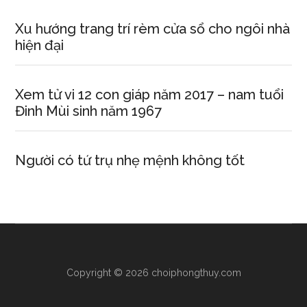
Xu hướng trang trí rèm cửa sổ cho ngôi nhà
hiện đại
Xem tử vi 12 con giáp năm 2017 – nam tuổi
Đinh Mùi sinh năm 1967
Người có tứ trụ nhẹ mệnh không tốt
Copyright © 2026 choiphongthuy.com