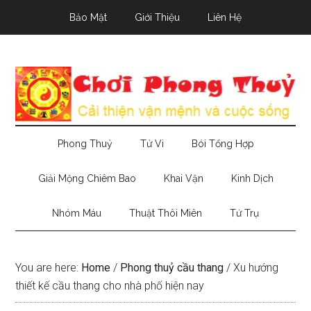
Skip
Skip
Skip
Bảo Mật
Giới Thiệu
Liên Hệ
to
to
to
main
secondary
primary
content
menu
sidebar
Phong Thuỷ
Tử Vi
Bói Tổng Hợp
Giải Mộng Chiêm Bao
Khai Vận
Kinh Dịch
Nhóm Máu
Thuật Thôi Miên
Tứ Trụ
You are here:
Home
/
Phong thuỷ cầu thang
/
Xu hướng
thiết kế cầu thang cho nhà phố hiện nay