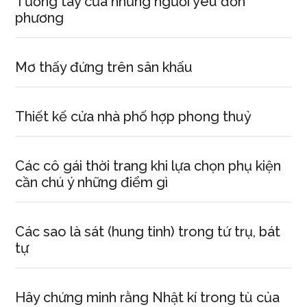
Tướng tay của những người yêu đơn
phương
Mơ thấy đứng trên sân khấu
Thiết kế cửa nhà phố hợp phong thuỷ
Các cô gái thời trang khi lựa chọn phụ kiện
cần chú ý những điểm gì
Các sao là sát (hung tinh) trong tứ trụ, bát
tự
Hây chứng minh rằng Nhật kí trong tù của