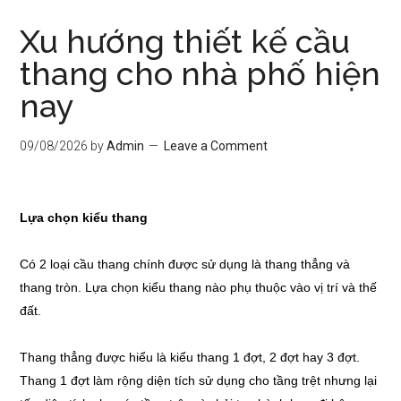
Xu hướng thiết kế cầu
thang cho nhà phố hiện
nay
09/08/2026
by
Admin
Leave a Comment
Lựa chọn kiểu thang
Có 2 loại cầu thang chính được sử dụng là thang thẳng và
thang tròn. Lựa chọn kiểu thang nào phụ thuộc vào vị trí và thế
đất.
Thang thẳng được hiểu là kiểu thang 1 đợt, 2 đợt hay 3 đợt.
Thang 1 đợt làm rộng diện tích sử dụng cho tầng trệt nhưng lại