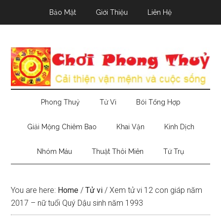
Skip
Skip
Skip
Bảo Mật
Giới Thiệu
Liên Hệ
to
to
to
main
secondary
primary
content
menu
sidebar
Phong Thuỷ
Tử Vi
Bói Tổng Hợp
Giải Mộng Chiêm Bao
Khai Vận
Kinh Dịch
Nhóm Máu
Thuật Thôi Miên
Tứ Trụ
You are here:
Home
/
Tử vi
/
Xem tử vi 12 con giáp năm
2017 – nữ tuổi Quý Dậu sinh năm 1993