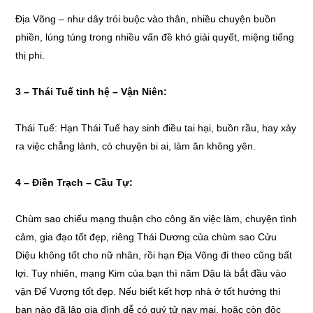
Địa Võng – như dây trói buộc vào thân, nhiều chuyện buồn
phiền, lúng túng trong nhiều vấn đề khó giải quyết, miệng tiếng
thị phi.
3 – Thái Tuế tinh hệ – Vận Niên:
Thái Tuế: Hạn Thái Tuế hay sinh điều tai hại, buồn rầu, hay xảy
ra việc chẳng lành, có chuyện bi ai, làm ăn không yên.
4 – Điền Trạch – Cầu Tự:
Chùm sao chiếu mạng thuận cho công ăn việc làm, chuyện tình
cảm, gia đạo tốt đẹp, riêng Thái Dương của chùm sao Cửu
Diệu không tốt cho nữ nhân, rồi hạn Địa Võng đi theo cũng bất
lợi. Tuy nhiên, mạng Kim của bạn thì năm Dậu là bắt đầu vào
vận Đế Vượng tốt đẹp. Nếu biết kết hợp nhà ở tốt hướng thì
bạn nào đã lập gia đình dễ có quý tử nay mai, hoặc còn độc