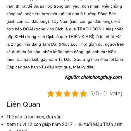
thân thì rất dễ thuận hợp trong tình yêu, hôn nhân. Nếu chồng
cùng tuổi hoặc lớn hơn một tuổi thì nhà ở hướng Đông Bắc
(sinh con trai đầu lòng), Tây Nam (sinh con gái đầu lòng), kết
hợp bếp ĐOÀI (trong kinh Dịch là quẻ TRẠCH SƠN HÀM) hoặc
bếp KIEN (trong kinh Dịch là quẻ THIÊN ĐỊA BỈ) là tốt nhất. Đó
là 2 ngôi nhà dạng Tam Đa, (Phúc Lộc Thọ) gồm đủ, người trên
kẻ dưới thuận hòa, nhân khẩu thêm đông, gái anh thư hiền
thục, trai hào kiệt, gặp năm Tị, Dậu, Sửu ứng hiện điều tốt lành.
Gặp các sao hạn xấu đều lướt qua, thật kỳ diệu!
Nguồn: choiphongthuy.com
5/5 - (1 vote)
Liên Quan
Thế nào là lưu niên, đại vận
Xem tử vi 12 con giáp năm 2017 – nữ tuổi Mậu Thân sinh