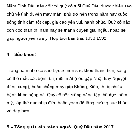
Năm Đinh Dậu này đối với quý cô tuổi Quý Dậu được nhiều sao
chủ về tình duyên may mắn, phù trợ nên trong năm nay cuộc
sống tình cảm tốt đẹp, gia đạo yên vui, hạnh phúc. Quý cô nào
còn độc thân thì năm nay sẽ thành duyên giai ngẫu, hoặc sẽ
gặp người yêu vừa ý. Hợp tuổi bạn trai: 1993,1992.
4 – Sức khỏe:
Trong năm nhờ có sao Lực Sĩ nên sức khỏe thăng tiến, song
có thể mắc các bệnh tai, mũi, mắt (nếu gặp Nhật hay Nguyệt
đồng cung), hoặc chẳng may gặp Không, Kiếp, thì bị nhiều
bệnh khác nặng nề. Quý cô nên siêng năng tập thể dục thẩm
mỹ, tập thể dục nhịp điệu hoặc yoga để tăng cường sức khỏe
và đẹp hơn.
5 – Tổng quát vận mệnh người Quý Dậu năm 2017