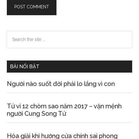
Primary
Search
the
Sidebar
site
...
BÀI NỔI BẬT
Người nào suốt đời phải lo lắng vì con
Tử vi 12 chòm sao năm 2017 – vận mệnh
người Cung Song Tử
Hóa giải khi hướng cửa chính sai phong