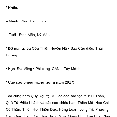
* Khắc:
–
Mệnh: Phúc Đăng Hỏa
–
Tuổi : Đinh Mão, Kỷ Mão .
* Độ mạng:
Bà Cửu Thiên Huyền Nữ • Sao Cửu diệu: Thái
Dương
• Hạn: Địa Võng • Phi cung: CAN – Tây Mệnh
* Các sao chiếu mạng trong năm 2017:
Tọa cung năm Quý Dậu tại Mùi có các sao tọa thủ: Hỉ Thần,
Quả Tú, Điếu Khách và các sao chiếu hạn: Thiên Mã, Hoa Cái,
Cô Thần, Thiên Hư, Thiên Đức, Hồng Loan, Long Trì, Phượng
Các, Giải Thần, Đào Hoa, Tang Môn, Quan Phù, Tuế Phá, Phúc