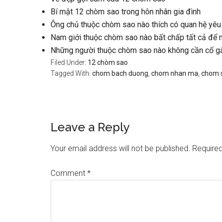
Bí mật 12 chòm sao trong hôn nhân gia đình
Ông chủ thuộc chòm sao nào thích có quan hệ yê
Nam giới thuộc chòm sao nào bất chấp tất cả để 
Những người thuộc chòm sao nào không cần cố gắ
Filed Under:
12 chòm sao
Tagged With:
chom bach duong
,
chom nhan ma
,
chom 
Reader
Leave a Reply
Interactions
Your email address will not be published.
Required
Comment
*