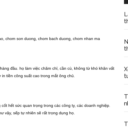
L
t
N
t
X
n hàng đầu. họ làm việc chăm chỉ, cần cù, không từ khó khăn vất
t
y in tiền công suất cao trong mắt ông chủ.
T
n
g cốt hết sức quan trọng trong các công ty, các doanh nghiệp.
ư vậy, sếp tự nhiên sẽ rất trọng dụng họ.
T