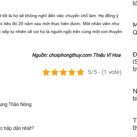
l
t tốt là họ sẽ không nghĩ đến việc chuyển chổ làm. Họ đồng ý
mục tiêu đó 20 năm sau mới thực hiện được. Một nhân viên như
M
Q
sếp tự nhiên sẽ coi họ là người ngồi trên cùng một con thuyền
Đ
Nguồn: choiphongthuy.com Thiệu Vĩ Hoa
(
t
5/5 - (1 vote)
N
b
Cung Thần Nông
T
t
ức hấp dẫn nhất?