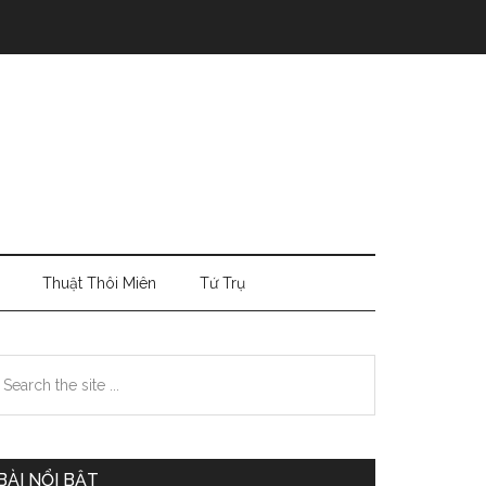
Thuật Thôi Miên
Tứ Trụ
Primary
earch
e
Sidebar
te
BÀI NỔI BẬT