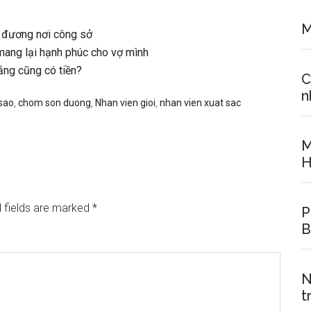
M
u đương nơi công sở
mang lại hạnh phúc cho vợ mình
ng cũng có tiền?
C
n
sao
,
chom son duong
,
Nhan vien gioi
,
nhan vien xuat sac
M
H
 fields are marked
*
P
B
N
t