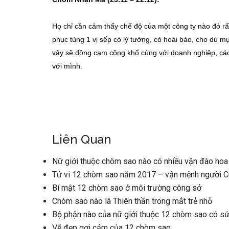
Họ chỉ cần cảm thấy chế độ của một công ty nào đó rấ
phục tùng 1 vị sếp có lý tưởng, có hoài bảo, cho dù 
vậy sẽ đồng cam cộng khổ cùng với doanh nghiệp, các 
với mình.
Liên Quan
Nữ giới thuộc chòm sao nào có nhiều vận đào hoa
Tử vi 12 chòm sao năm 2017 – vận mệnh người 
Bí mật 12 chòm sao ở môi trường công sở
Chòm sao nào là Thiên thần trong mắt trẻ nhỏ
Bộ phận nào của nữ giới thuộc 12 chòm sao có s
Vẽ đẹp gợi cảm của 12 chòm sao