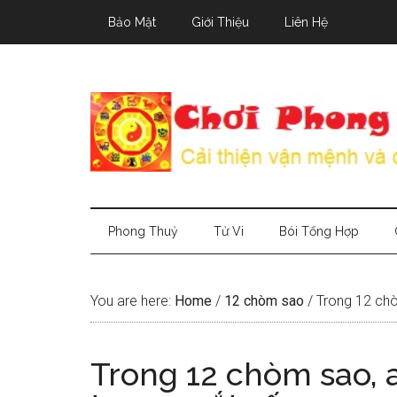
Skip
Skip
Skip
Bảo Mật
Giới Thiệu
Liên Hệ
to
to
to
main
secondary
primary
content
menu
sidebar
Phong Thuỷ
Tử Vi
Bói Tổng Hợp
You are here:
Home
/
12 chòm sao
/
Trong 12 chòm
Trong 12 chòm sao, a