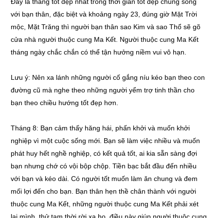
Đây là tháng tốt đẹp nhất trong thời gian tốt đẹp chung sống
với bạn thân, đặc biệt và khoảng ngày 23, đúng giờ Mặt Trời
mộc, Mặt Trăng thì người bạn thân sao Kim và sao Thổ sẽ gõ
cửa nhà người thuộc cung Ma Kết. Người thuộc cung Ma Kết
tháng ngày chắc chắn có thể tận hưởng niềm vui vô hạn.
Lưu ý: Nên xa lánh những người cố gắng níu kéo bạn theo con
đường cũ mà nghe theo những người yểm trợ tinh thần cho
bạn theo chiều hướng tốt đẹp hơn.
Tháng 8: Bạn cảm thấy hăng hái, phấn khởi và muốn khởi
nghiệp vì một cuộc sống mới. Bạn sẽ làm việc nhiều và muốn
phát huy hết nghề nghiệp, có kết quả tốt, ai kia sẵn sàng đợi
bạn nhưng chớ có vội bộp chộp. Tiền bạc bắt đầu đến nhiều
với bạn và kéo dài. Có người tốt muốn làm ăn chung và đem
mối lợi đến cho bạn. Bạn thân hẹn thề chân thành với người
thuộc cung Ma Kết, những người thuộc cung Ma Kết phải xét
lại mình, thử tạm thời rời xa họ, điều này giúp người thuộc cung