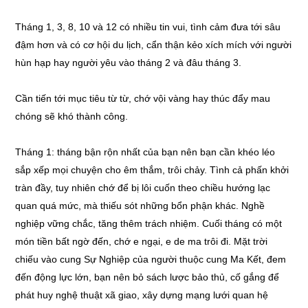
Tháng 1, 3, 8, 10 và 12 có nhiều tin vui, tình cảm đưa tới sâu
đậm hơn và có cơ hội du lịch, cẩn thận kẻo xích mích với người
hùn hạp hay người yêu vào tháng 2 và đâu tháng 3.
Cần tiến tới mục tiêu từ từ, chớ vội vàng hay thúc đẩy mau
chóng sẽ khó thành công.
Tháng 1: tháng bận rộn nhất của bạn nên bạn cần khéo léo
sắp xếp mọi chuyện cho êm thắm, trôi chảy. Tình cả phấn khởi
tràn đầy, tuy nhiên chớ để bị lôi cuốn theo chiều hướng lạc
quan quá mức, mà thiếu sót những bổn phận khác. Nghề
nghiệp vững chắc, tăng thêm trách nhiệm. Cuối tháng có một
món tiền bất ngờ đến, chớ e ngại, e de ma trôi đi. Mặt trời
chiếu vào cung Sự Nghiệp của người thuộc cung Ma Kết, đem
đến động lực lớn, bạn nên bỏ sách lược bảo thủ, cố gắng để
phát huy nghệ thuật xã giao, xây dựng mạng lưới quan hệ