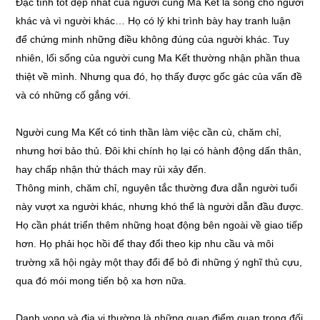
Đặc tính tốt đẹp nhất của người cung Ma Kết là sống cho người
khác và vì người khác… Họ có lý khi trình bày hay tranh luận
để chứng minh những điều không đúng của người khác. Tuy
nhiên, lối sống của người cung Ma Kết thường nhận phần thua
thiệt về mình. Nhưng qua đó, họ thấy được gốc gác của vấn đề
và có những cố gắng với.
Người cung Ma Kết có tinh thần làm việc cần cù, chăm chỉ,
nhưng hơi bảo thủ. Đôi khi chính họ lại có hành động dấn thân,
hay chấp nhận thử thách may rủi xảy đến.
Thông minh, chăm chỉ, nguyên tắc thường đưa dẫn người tuổi
này vượt xa người khác, nhưng khó thể là người dẫn đầu được.
Họ cần phát triển thêm những hoạt động bên ngoài về giao tiếp
hơn. Họ phải học hồi để thay đổi theo kịp nhu cầu và môi
trường xã hội ngày một thay đổi để bỏ đi những ý nghĩ thủ cựu,
qua đó mói mong tiến bộ xa hơn nữa.
Danh vọng và địa vị thường là những quan điểm quan trọng đối