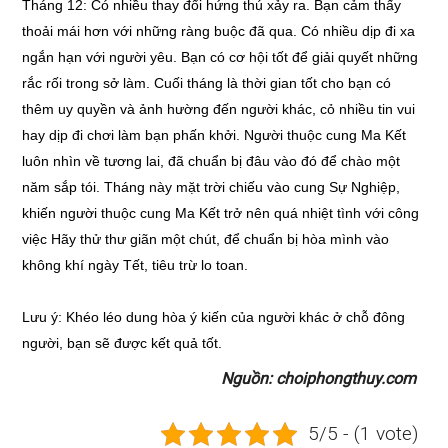
Tháng 12: Có nhiều thay đổi hứng thú xảy ra. Bạn cảm thấy
thoải mái hơn với những ràng buộc đã qua. Có nhiều dịp đi xa
ngắn hạn với người yêu. Bạn có cơ hội tốt để giải quyết những
rắc rối trong sở làm. Cuối tháng là thời gian tốt cho bạn có
thêm uy quyền và ảnh hường đến người khác, cỏ nhiều tin vui
hay dịp đi chơi làm bạn phấn khởi. Người thuộc cung Ma Kết
luôn nhìn về tương lai, đã chuẩn bị đâu vào đó để chào một
năm sắp tói. Tháng này mặt trời chiếu vào cung Sự Nghiệp,
khiến người thuộc cung Ma Kết trở nên quá nhiệt tình với công
việc Hãy thử thư giãn một chút, để chuẩn bị hòa mình vào
không khí ngày Tết, tiêu trừ lo toan.
Lưu ý: Khéo léo dung hòa ý kiến của người khác ở chỗ đông
người, bạn sẽ được kết quả tốt.
Nguồn: choiphongthuy.com
5/5 - (1 vote)