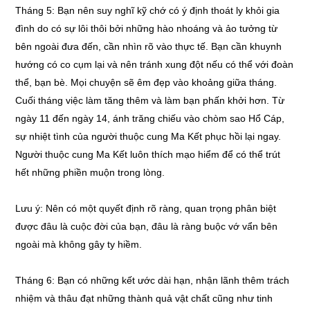
Tháng 5: Bạn nên suy nghĩ kỹ chớ có ý định thoát ly khỏi gia
đình do có sự lôi thôi bởi những hào nhoáng và ảo tưởng từ
bên ngoài đưa đến, cần nhìn rõ vào thực tế. Bạn cần khuynh
hướng có co cụm lại và nên tránh xung đột nếu có thể với đoàn
thể, bạn bè. Mọi chuyện sẽ êm đẹp vào khoảng giữa tháng.
Cuối tháng việc làm tăng thêm và làm bạn phấn khởi hơn. Từ
ngày 11 đến ngày 14, ánh trăng chiếu vào chòm sao Hổ Cáp,
sự nhiệt tình của người thuộc cung Ma Kết phục hồi lại ngay.
Người thuộc cung Ma Kết luôn thích mạo hiểm để có thể trút
hết những phiền muộn trong lòng.
Lưu ý: Nên có một quyết định rõ ràng, quan trọng phân biệt
được đâu là cuộc đời của bạn, đâu là ràng buộc vớ vẩn bên
ngoài mà không gây ty hiềm.
Tháng 6: Bạn có những kết ước dài hạn, nhận lãnh thêm trách
nhiệm và thâu đạt những thành quả vật chất cũng như tinh