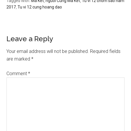
Tagged With:
Ma Ket
,
nguoi Cung Ma Ket
,
Tu vi 12 chom sao nam
2017
,
Tu vi 12 cung hoang dao
Reader
Leave a Reply
Interactions
Your email address will not be published.
Required fields
are marked
*
Comment
*