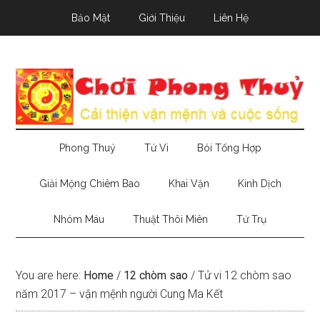
Skip
Skip
Skip
Bảo Mật
Giới Thiệu
Liên Hệ
to
to
to
main
secondary
primary
content
menu
sidebar
Phong Thuỷ
Tử Vi
Bói Tổng Hợp
Giải Mộng Chiêm Bao
Khai Vận
Kinh Dịch
Nhóm Máu
Thuật Thôi Miên
Tứ Trụ
You are here:
Home
/
12 chòm sao
/
Tử vi 12 chòm sao
năm 2017 – vận mệnh người Cung Ma Kết