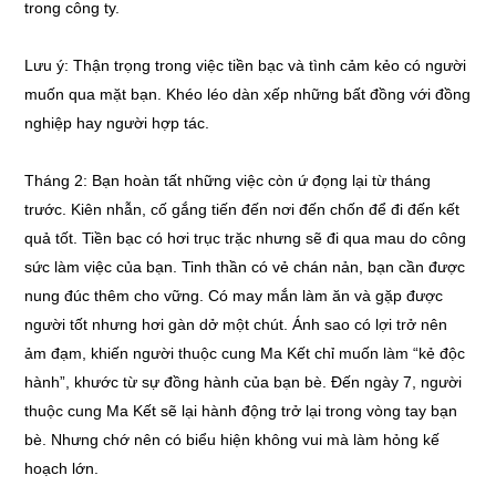
trong công ty.
Lưu ý: Thận trọng trong việc tiền bạc và tình cảm kẻo có người
muốn qua mặt bạn. Khéo léo dàn xếp những bất đồng với đồng
nghiệp hay người hợp tác.
Tháng 2: Bạn hoàn tất những việc còn ứ đọng lại từ tháng
trước. Kiên nhẫn, cố gắng tiến đến nơi đến chốn để đi đến kết
quả tốt. Tiền bạc có hơi trục trặc nhưng sẽ đi qua mau do công
sức làm việc của bạn. Tinh thần có vẻ chán nản, bạn cần được
nung đúc thêm cho vững. Có may mắn làm ăn và gặp được
người tốt nhưng hơi gàn dở một chút. Ánh sao có lợi trở nên
ảm đạm, khiến người thuộc cung Ma Kết chỉ muốn làm “kẻ độc
hành”, khước từ sự đồng hành của bạn bè. Đến ngày 7, người
thuộc cung Ma Kết sẽ lại hành động trở lại trong vòng tay bạn
bè. Nhưng chớ nên có biểu hiện không vui mà làm hỏng kế
hoạch lớn.