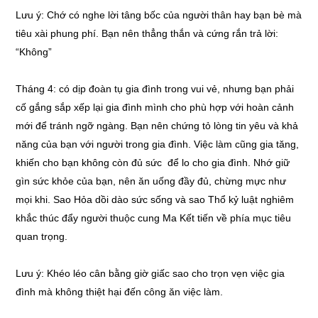
Lưu ý: Chớ có nghe lời tâng bốc của người thân hay bạn bè mà
tiêu xài phung phí. Bạn nên thẳng thắn và cứng rắn trả lời:
“Không”
Tháng 4: có dịp đoàn tụ gia đình trong vui vẻ, nhưng bạn phải
cố gắng sắp xếp lại gia đình mình cho phù hợp với hoàn cảnh
mới để tránh ngỡ ngàng. Bạn nên chứng tỏ lòng tin yêu và khả
năng của bạn với người trong gia đình. Việc làm cũng gia tăng,
khiến cho bạn không còn đủ sức để lo cho gia đình. Nhớ giữ
gìn sức khỏe của bạn, nên ăn uống đầy đủ, chừng mực như
mọi khi. Sao Hỏa dồi dào sức sống và sao Thổ kỷ luật nghiêm
khắc thúc đẩy người thuộc cung Ma Kết tiến về phía mục tiêu
quan trọng.
Lưu ý: Khéo léo cân bằng giờ giấc sao cho trọn vẹn việc gia
đình mà không thiệt hại đến công ăn việc làm.