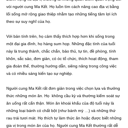
vói người cung Ma Kết. Họ luồn tìm cách nâng cao địa vị bằng
lối sống mở rộng giao thiệp nhằm tạo những tiếng tăm lợi ích
theo sự suy nghĩ của họ.
Với bản tính trên, họ cảm thấy thích hợp hơn khi sống trong
một đại gia đình, họ hàng sum họp. Những đặc tính của tuổi
này là trung thành, chắc chắn, bảo thủ, tự tin, đề phòng, tính
khôn, sắc sảo, đơn giản, có óc tổ chức, thích hoạt động, tham
gia đoàn thể, thường hướng dẫn, siêng năng trong công việc
và có nhiều sáng kiến tạo sự nghiệp.
Người cung Ma Kết rất đơn giản trong việc chọn lựa và thưởng
thức những món ăn. Họ không cầu kỳ và thường kiểm soát sự
ăn uống rất cẩn thận. Món ăn khoái khẩu của độ tuổi này là
những loại bánh có chất bột (như bánh mỳ …) và những thứ
rau trái tươi mát. Họ thích tự làm thức ăn hoặc được biết những
gia vị trong món ăn của họ. Người cung Ma Kết thường rất dễ