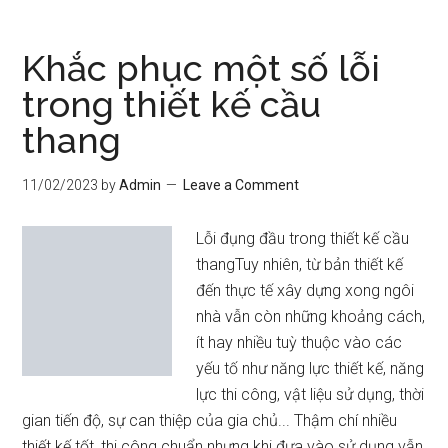
phong
thủy
Khắc phục một số lỗi
cầu
trong thiết kế cầu
thang
thang
không
tốt
11/02/2023
by
Admin
Leave a Comment
Lỗi đụng đầu trong thiết kế cầu
thangTuy nhiên, từ bản thiết kế
đến thực tế xây dựng xong ngôi
nhà vẫn còn những khoảng cách,
ít hay nhiều tuỳ thuộc vào các
yếu tố như năng lực thiết kế, năng
lực thi công, vật liệu sử dụng, thời
gian tiến độ, sự can thiệp của gia chủ... Thậm chí nhiều
thiết kế tốt, thi công chuẩn nhưng khi đưa vào sử dụng vẫn