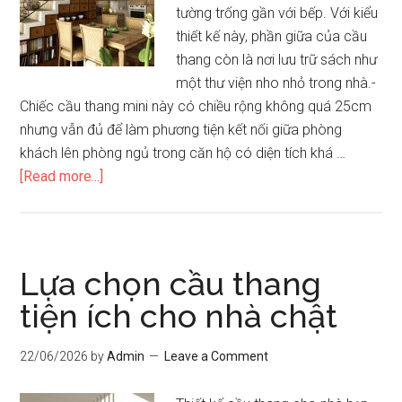
tường trống gần với bếp. Với kiểu
thiết kế này, phần giữa của cầu
thang còn là nơi lưu trữ sách như
một thư viện nho nhỏ trong nhà.-
Chiếc cầu thang mini này có chiều rộng không quá 25cm
nhưng vẫn đủ để làm phương tiện kết nối giữa phòng
khách lên phòng ngủ trong căn hộ có diện tích khá …
about
[Read more...]
Thiết
kế
cầu
thang
Lựa chọn cầu thang
nhỏ
tiện ích cho nhà chật
nhằm
tiết
22/06/2026
by
Admin
Leave a Comment
kiệm
không