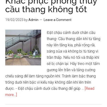
Khắc phục phong thủy
kế
cầu thang không tốt
cầu
thang
19/02/2023
by
Admin
Leave a Comment
Đặt chậu cảnh dưới chân cầu
thang- Cầu thang dẫn khí từ tầng
này lên tầng kia, phải rộng rãi,
sáng sủa và không bị tù túng vì
trần thấp. Nếu nó tối và thấp khí
sẽ bị chặn lại. Hãy treo một tấm
gương lên trần và tảng cường
chiếu sáng đế làm tăng nguồn khí. Tránh làm bậc thang
trống dưới nền bậc vì kiểu này không dẫn khí lên trên
được. - Đặt chậu cảnh dưới cầu thang để giúp …
[Read
about
more...]
Khắc
phục