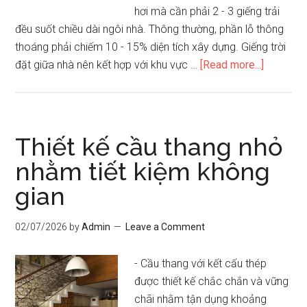
hơi mà cần phải 2 - 3 giếng trải
đều suốt chiều dài ngôi nhà. Thông thường, phần lỗ thông
thoáng phải chiếm 10 - 15% diện tích xây dựng. Giếng trời
about
đặt giữa nhà nên kết hợp với khu vực …
[Read more...]
Nguyên
tắc
thiết
kế
Thiết kế cầu thang nhỏ
cầu
nhằm tiết kiệm không
thang
gian
cho
nhà
ống
02/07/2026
by
Admin
Leave a Comment
- Cầu thang với kết cấu thép
được thiết kế chắc chắn và vững
chãi nhằm tận dụng khoảng