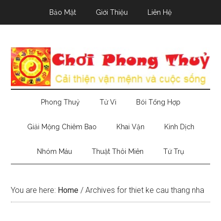
Skip
Skip
Skip
Bảo Mật
Giới Thiệu
Liên Hệ
to
to
to
main
secondary
primary
content
menu
sidebar
Phong Thuỷ
Tử Vi
Bói Tổng Hợp
Giải Mộng Chiêm Bao
Khai Vận
Kinh Dịch
Nhóm Máu
Thuật Thôi Miên
Tứ Trụ
You are here:
Home
/
Archives for thiet ke cau thang nha