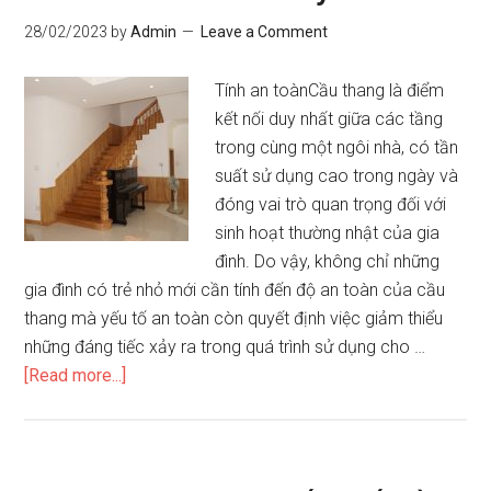
cầu
28/02/2023
by
Admin
Leave a Comment
tha
Tính an toànCầu thang là điểm
kết nối duy nhất giữa các tầng
trong cùng một ngôi nhà, có tần
suất sử dụng cao trong ngày và
đóng vai trò quan trọng đối với
sinh hoạt thường nhật của gia
đình. Do vậy, không chỉ những
gia đình có trẻ nhỏ mới cần tính đến độ an toàn của cầu
thang mà yếu tố an toàn còn quyết định việc giảm thiểu
những đáng tiếc xảy ra trong quá trình sử dụng cho …
about
[Read more...]
Thiết
kế
cầu
thang