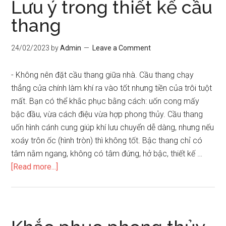
Lưu ý trong thiết kế cầu
an
thang
toàn
và
24/02/2023
by
Admin
Leave a Comment
thẩm
mỹ
- Không nên đặt cầu thang giữa nhà. Cầu thang chạy
thẳng cửa chính làm khí ra vào tốt nhưng tiền của trôi tuột
mất. Bạn có thể khắc phục bằng cách: uốn cong mấy
bậc đầu, vừa cách điệu vừa hợp phong thủy. Cầu thang
uốn hình cánh cung giúp khí lưu chuyển dễ dàng, nhưng nếu
xoáy trôn ốc (hình tròn) thì không tốt. Bậc thang chỉ có
tâm nằm ngang, không có tâm đứng, hở bậc, thiết kế …
about
[Read more...]
Lưu
ý
trong
thiết