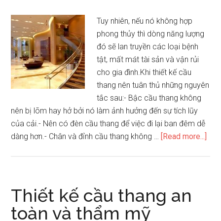
chật
Tuy nhiên, nếu nó không hợp
phong thủy thì dòng năng lượng
đó sẽ lan truyền các loại bệnh
tật, mất mát tài sản và vận rủi
cho gia đình.Khi thiết kế cầu
thang nên tuân thủ những nguyên
tắc sau:- Bậc cầu thang không
nên bị lõm hay hở bởi nó làm ảnh hưởng đến sự tích lũy
của cải.- Nên có đèn cầu thang để việc đi lại ban đêm dễ
abo
dàng hơn.- Chân và đỉnh cầu thang không …
[Read more...]
Nhữ
ngu
tắc
khi
Thiết kế cầu thang an
bố
toàn và thẩm mỹ
trí