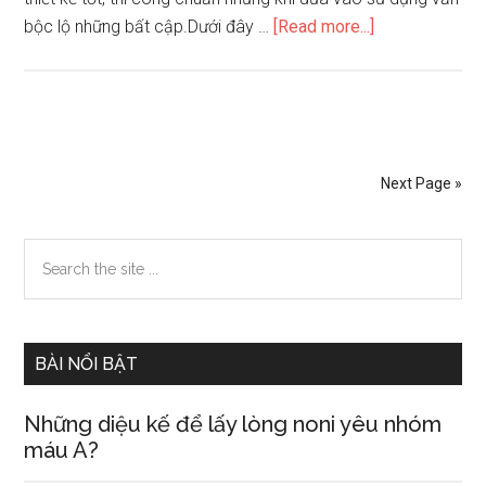
about
bộc lộ những bất cập.Dưới đây …
[Read more...]
Khắc
phục
một
số
lỗi
Next Page »
trong
thiết
Primary
Search
kế
the
cầu
Sidebar
site
thang
...
BÀI NỔI BẬT
Những diệu kế để lấy lòng noni yêu nhóm
máu A?