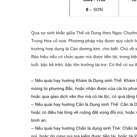
8
– SƠN
Qua sự sinh khắc giữa Thể và Dụng theo Ngọc Chưởng
Trung Hoa cổ xưa. Phương pháp này được quy cách h
trường hợp dụng là Càn dương kim, cho biết: Chủ về 
Báo hiệu nếu có chức quan mà được tiền tài, trong kiện
tuổi, bậc bề trên, bậc tôn trưởng tài trợ. Có thể có sự
–
Nếu quái hay hướng Khảm là Dụng sinh Thể: Khảm là 
mừng từ phương Bắc, hoặc nhận được của cải từ phươ
hoặc qua giao dịch văn thư mà có tài lộc, có quà tặng 
–
Nếu quái hay hướng Cấn là Dụng sinh Thế: Cấn là D
hoặc có điều hài lòng về ruộng đất vùng đồi núi, hoặc v
bình an.
–
Nếu quái hay hướng Chấn là dụng sinh Thê: Chấn là
núi, hoặc do rừng núi mà kiếm được tiền tài, hoặc tà