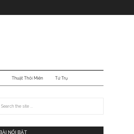
Thuật Thôi Miên
Tứ Trụ
Primary
earch
e
Sidebar
te
BÀI NỔI BẬT