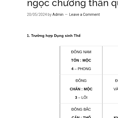
ngọc chưởng thần q
20/05/2024
by
Admin
Leave a Comment
1. Trường hợp Dụng sinh Thể
ĐÔNG NAM
TỐN : MỘC
4
– PHONG
ĐÔNG
Đ
CHẤN : MỘC
VÀ
3
– LÔI
ĐÔNG BẮC
CẤN : THỔ
K