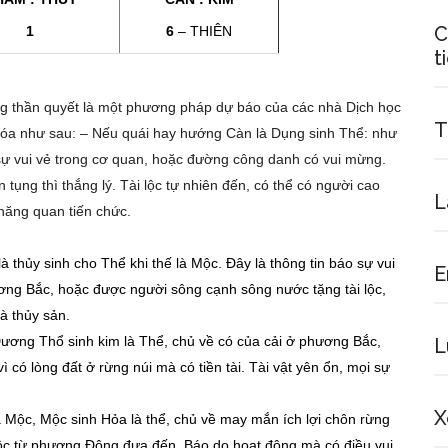
C
1
6
– THIÊN
t
 thần quyết là một phương pháp dự báo của các nhà Dịch học
T
óa như sau: – Nếu quái hay hướng Càn là Dụng sinh Thể: như
sự vui vẻ trong cơ quan, hoặc đường công danh có vui mừng.
 tụng thì thắng lý. Tài lộc tự nhiên đến, có thể có người cao
L
 thăng quan tiến chức.
thủy sinh cho Thể khi thế là Mộc. Đây là thông tin báo sự vui
E
ng Bắc, hoặc được người sông cạnh sông nước tặng tài lộc,
là thủy sản.
ương Thổ sinh kim là Thể, chủ về có của cải ở phương Bắc,
L
ì có lòng đất ở rừng núi mà có tiền tài. Tài vật yên ổn, mọi sự
X
 Mộc, Mộc sinh Hỏa là thể, chủ về may mắn ích lợi chôn rừng
i lộc từ phương Đông đưa đến. Báo do hoạt động mà có điều vui