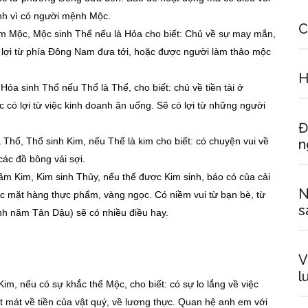
ành vì có người mệnh Mộc.
C
m Mộc, Mộc sinh Thể nếu là Hỏa cho biết: Chủ về sự may mắn,
nh lợi từ phía Đông Nam đưa tới, hoặc được người làm thảo mộc
H
Hỏa sinh Thổ nếu Thổ là Thể, cho biết: chủ về tiền tài ở
ó lợi từ việc kinh doanh ăn uống. Sẽ có lợi từ những người
Đ
Thổ, Thổ sinh Kim, nếu Thể là kim cho biết: có chuyện vui về
n
 các đồ bông vải sợi.
âm Kim, Kim sinh Thủy, nếu thể được Kim sinh, báo có của cải
N
ác mặt hàng thực phẩm, vàng ngọc. Có niềm vui từ bạn bè, từ
s
h năm Tân Dậu) sẽ có nhiều điều hay.
V
l
m, nếu có sự khắc thể Mộc, cho biết: có sự lo lắng về việc
t mát về tiền của vật quý, về lương thực. Quan hệ anh em với