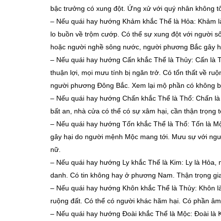
bậc trưởng có xung đột. Ứng xử với quý nhân không tố
–
Nếu quái hay hướng Khảm khắc Thể là Hỏa: Khảm là
lo buồn về trộm cướp. Có thể sự xung đột với người 
hoặc người nghề sông nước, người phương Bắc gây h
–
Nếu quái hay hướng Cấn khắc Thể là Thủy: Cấn là Th
thuận lợi, mọi mưu tính bị ngăn trở. Có tổn thất về r
người phương Đông Bắc. Xem lại mộ phần có không b
–
Nếu quái hay hướng Chấn khắc Thể là Thổ: Chấn là M
bất an, nhà cửa có thể có sự xâm hại, cần thận trọng t
–
Nếu quái hay hướng Tốn khắc Thể là Thổ: Tốn là Mộ
gây hại do người mệnh Mộc mang tới. Mưu sự với ngư
nữ.
–
Nếu quái hay hướng Ly khắc Thế là Kim: Ly là Hỏa, 
danh. Có tin không hay ở phương Nam. Thận trọng gia
–
Nếu quái hay hướng Khôn khắc Thể là Thủy: Khôn là 
ruộng đất. Có thể có người khác hãm hại. Có phần âm
–
Nếu quái hay hướng Đoài khắc Thể là Mộc: Đoài là Ki