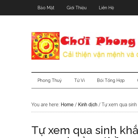
Skip
Skip
Skip
Bảo Mật
Giới Thiệu
Liên Hệ
to
to
to
main
secondary
primary
content
menu
sidebar
Phong Thuỷ
Tử Vi
Bói Tổng Hợp
You are here:
Home
/
Kinh dịch
/
Tự xem qua sinh 
Tự xem qua sinh khắ