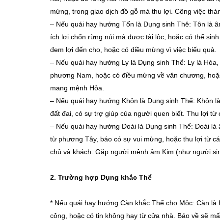
mừng, trong giao dịch đồ gỗ mà thu lợi. Công việc th
–
Nếu quái hay hướng Tốn là Dụng sinh Thê: Tôn là â
ích lợi chốn rừng núi mà được tài lộc, hoặc có thể si
đem lợi đến cho, hoặc có điều mừng vì việc biếu quà.
–
Nếu quái hay hướng Ly là Dụng sinh Thể: Ly là Hỏa, 
phương Nam, hoặc có điều mừng về văn chương, hoặc c
mang mệnh Hỏa.
–
Nếu quái hay hướng Khôn là Dụng sinh Thể: Khôn là 
đất đai, có sự trợ giúp của người quen biết. Thu lợi từ
–
Nếu quái hay hướng Đoài là Dụng sinh Thể: Đoài là 
từ phương Tây, báo có sự vui mừng, hoặc thu lợi từ c
chủ và khách. Gặp người mệnh âm Kim (như người sin
2. Trường hợp Dụng khắc Thể
* Nếu quái hay hướng Càn khắc Thể cho Mộc: Càn là Ki
công, hoặc có tin không hay từ cửa nhà. Báo về sẽ mấ