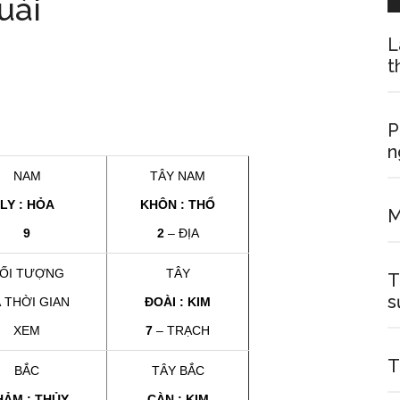
uái
L
t
P
n
NAM
TÂY NAM
LY : HỎA
KHÔN : THỔ
M
9
2
– ĐỊA
ỐI TƯỢNG
TÂY
T
s
 THỜI GIAN
ĐOÀI : KIM
XEM
7
– TRẠCH
T
BẮC
TÂY BẮC
HẢM : THỦY
CÀN : KIM