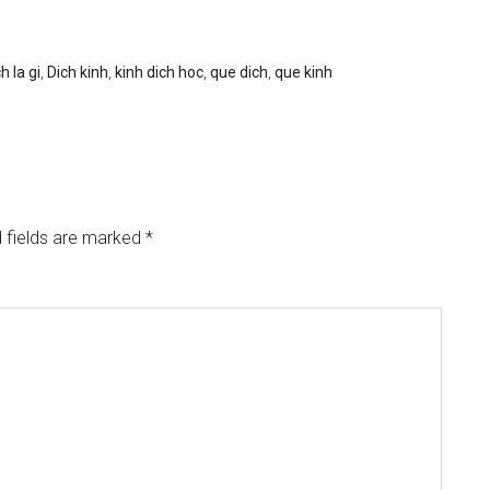
h la gi
,
Dich kinh
,
kinh dich hoc
,
que dich
,
que kinh
 fields are marked
*