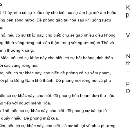
t.
K
 Thủy, nếu có sự khắc này cho biết: có sự ám hại mờ ám hoặc
p
sống bên sông nước. Đề phòng gặp tai họa sau khi uống rượu
ại.
V
ổ, nếu có sự khắc này, cho biết: chủ sẽ gặp nhiều điều không
uộng đất ở vùng rừng núi. cần thận trọng với người mệnh Thổ và
ình thường không.
N
ộc, nếu có sự khắc này cho biết: có sự hốt hoảng, tinh thần
t
ới các vùng rừng núi.
c, nếu có sự khắc này, cho biết: đề phòng có sự xâm phạm,
ời phía Đông Nam khó thành. Đề phòng nơi rừng núi và phụ
P
Đ
nếu có sự khắc này, cho biết: đề phòng hỏa hoạn, đơn thư nặc
o tiếp với người mệnh Hỏa.
Thổ, nếu có sự khắc này, cho biết: đề phòng sự bất lợi từ
 quấy nhiễu. Đề phòng mất của.
m, nếu có sự khắc này, cho biết: có sự bất lợi về phía phương