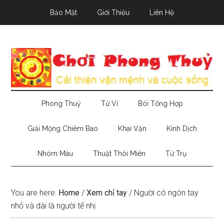
Skip
Skip
Skip
Bảo Mật
Giới Thiệu
Liên Hệ
to
to
to
main
secondary
primary
content
menu
sidebar
Phong Thuỷ
Tử Vi
Bói Tổng Hợp
Giải Mộng Chiêm Bao
Khai Vận
Kinh Dịch
Nhóm Máu
Thuật Thôi Miên
Tứ Trụ
You are here:
Home
/
Xem chỉ tay
/
Người có ngón tay
nhỏ và dài là người tế nhị