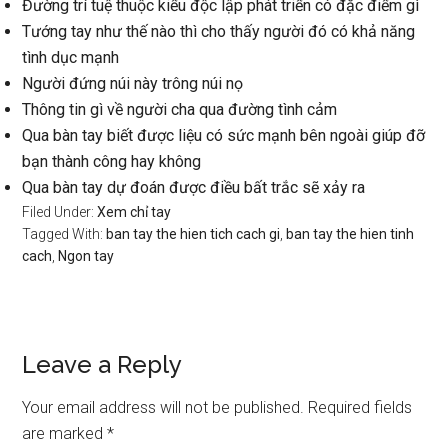
Đường trí tuệ thuộc kiểu độc lập phát triển có đặc điểm gì
Tướng tay như thế nào thì cho thấy người đó có khả năng
tình dục mạnh
Người đứng núi này trông núi nọ
Thông tin gì về người cha qua đường tình cảm
Qua bàn tay biết được liệu có sức mạnh bên ngoài giúp đỡ
bạn thành công hay không
Qua bàn tay dự đoán được điều bất trắc sẽ xảy ra
Filed Under:
Xem chỉ tay
Tagged With:
ban tay the hien tich cach gi
,
ban tay the hien tinh
cach
,
Ngon tay
Reader
Leave a Reply
Interactions
Your email address will not be published.
Required fields
are marked
*