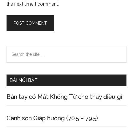
the next time I comment.
Primary
Search
the
Sidebar
site
...
BÀI NỔI BẬT
Bàn tay có Mắt Khổng Tử cho thấy điều gì
Canh sơn Giáp hướng (70.5 – 79.5)