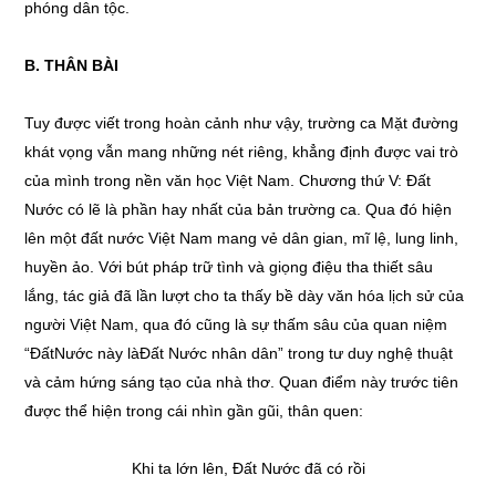
phóng dân tộc.
B. THÂN BÀI
Tuy được viết trong hoàn cảnh như vậy, trường ca Mặt đường
khát vọng vẫn mang những nét riêng, khẳng định được vai trò
của mình trong nền văn học Việt Nam. Chương thứ V: Đất
Nước có lẽ là phần hay nhất của bản trường ca. Qua đó hiện
lên một đất nước Việt Nam mang vẻ dân gian, mĩ lệ, lung linh,
huyền ảo. Với bút pháp trữ tình và giọng điệu tha thiết sâu
lắng, tác giả đã lần lượt cho ta thấy bề dày văn hóa lịch sử của
người Việt Nam, qua đó cũng là sự thấm sâu của quan niệm
“ĐấtNước này làĐất Nước nhân dân” trong tư duy nghệ thuật
và cảm hứng sáng tạo của nhà thơ. Quan điểm này trước tiên
được thể hiện trong cái nhìn gần gũi, thân quen:
Khi ta lớn lên, Đất Nước đã có rồi