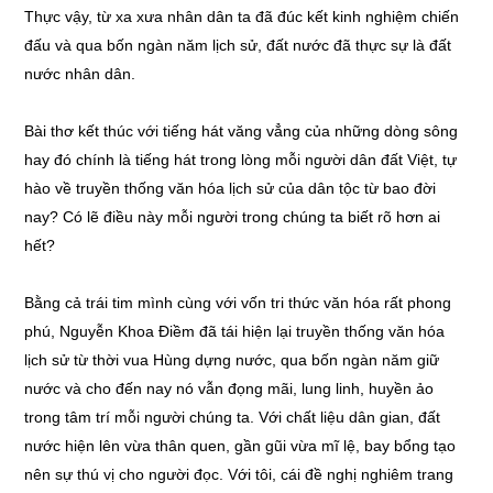
Thực vậy, từ xa xưa nhân dân ta đã đúc kết kinh nghiệm chiến
đấu và qua bốn ngàn năm lịch sử, đất nước đã thực sự là đất
nước nhân dân.
Bài thơ kết thúc với tiếng hát văng vẳng của những dòng sông
hay đó chính là tiếng hát trong lòng mỗi người dân đất Việt, tự
hào về truyền thống văn hóa lịch sử của dân tộc từ bao đời
nay? Có lẽ điều này mỗi người trong chúng ta biết rõ hơn ai
hết?
Bằng cả trái tim mình cùng với vốn tri thức văn hóa rất phong
phú, Nguyễn Khoa Điềm đã tái hiện lại truyền thống văn hóa
lịch sử từ thời vua Hùng dựng nước, qua bốn ngàn năm giữ
nước và cho đến nay nó vẫn đọng mãi, lung linh, huyền ảo
trong tâm trí mỗi người chúng ta. Với chất liệu dân gian, đất
nước hiện lên vừa thân quen, gần gũi vừa mĩ lệ, bay bổng tạo
nên sự thú vị cho người đọc. Với tôi, cái đề nghị nghiêm trang