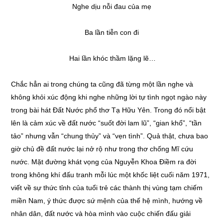
Nghe dịu nỗi đau của mẹ
Ba lần tiễn con đi
Hai lần khóc thầm lặng lẽ…
Chắc hẳn ai trong chúng ta cũng đã từng một lần nghe và
không khỏi xúc động khi nghe những lời tự tình ngọt ngào này
trong bài hát Đất Nước phổ thơ Tạ Hữu Yên. Trong đó nổi bật
lên là cảm xúc về đất nước “suốt đời lam lũ”, “gian khổ”, “tần
tảo” nhưng vẫn “chung thủy” và “vẹn tình”. Quả thật, chưa bao
giờ chủ đề đất nước lại nở rộ như trong thơ chống Mĩ cứu
nước. Mặt đường khát vọng của Nguyễn Khoa Điềm ra đời
trong không khí đấu tranh mỗi lúc một khốc liệt cuối năm 1971,
viết về sự thức tỉnh của tuổi trẻ các thành thị vùng tạm chiếm
miền Nam, ý thức được sứ mệnh của thế hệ mình, hướng về
nhân dân, đất nước và hòa mình vào cuộc chiến đấu giải