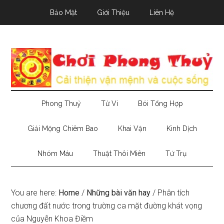
Skip
Skip
Skip
Bảo Mật
Giới Thiệu
Liên Hệ
to
to
to
main
secondary
primary
content
menu
sidebar
Phong Thuỷ
Tử Vi
Bói Tổng Hợp
Giải Mộng Chiêm Bao
Khai Vận
Kinh Dịch
Nhóm Máu
Thuật Thôi Miên
Tứ Trụ
You are here:
Home
/
Những bài văn hay
/
Phân tích
chương đất nước trong trường ca mặt đường khát vọng
của Nguyễn Khoa Điềm