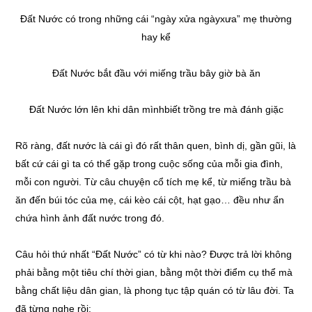
Đất Nước có trong những cái “ngày xửa ngàyxưa” mẹ thường
hay kể
Đất Nước bắt đầu với miếng trầu bây giờ bà ăn
Đất Nước lớn lên khi dân mìnhbiết trồng tre mà đánh giặc
Rõ ràng, đất nước là cái gì đó rất thân quen, bình dị, gần gũi, là
bất cứ cái gì ta có thể gặp trong cuộc sống của mỗi gia đình,
mỗi con người. Từ câu chuyện cổ tích mẹ kể, từ miếng trầu bà
ăn đến búi tóc của mẹ, cái kèo cái cột, hạt gạo… đều như ẩn
chứa hình ảnh đất nước trong đó.
Câu hỏi thứ nhất “Đất Nước” có từ khi nào? Được trả lời không
phải bằng một tiêu chí thời gian, bằng một thời điểm cụ thể mà
bằng chất liệu dân gian, là phong tục tập quán có từ lâu đời. Ta
đã từng nghe rồi: