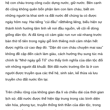
hệ con cháu trong công cuộc dựng nước, giữ nước. Bên cạnh
đó cũng không quên bổn phận làm con làm cháu, biết ơn
những người ta khai sinh ra đất nước để chúng ta có được
ngày hôm nay. Hai tiếng “cúi đầu” rấtthiêng liêng, biểu hiện sự
thành kính hướng tâm linh về nơi đầu nguồn, về cội rễ dòng
giống dân tộc. Ai đã từng có cảm giác run run vái nhang trước
bàn thờ tổ tiên trong ngày giỗ linh thiêng mới cảm nhận hết
được nghĩa cử cao đẹp đó. “Dặn dò con cháu chuyện mai sau”
không đề cập đến cách làm giàu, cách hưởng thụ sung túc mà
chính là “Nhớ ngày giỗ Tổ” cho thấy tình nghĩa của dân tộc đối
với những người đã khuất. Bởi đất nước trường tồn là ở con
người được truyền qua các thế hệ, sinh sản, kế thừa và lưu
truyền cho đất nước tồn tại.
Trên chiều rộng của không gian địa lí và chiều dài của thời gian
lịch sử, đất nước được thể hiện tập trung trong các bình diện
văn hóa, phong tục, truyền thống tinh thần của dân tộc, trong