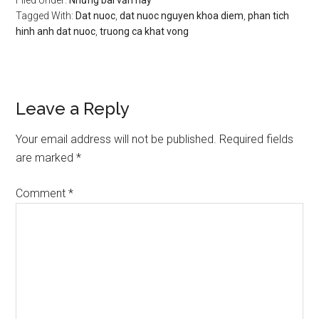
Filed Under:
Những bài văn hay
Tagged With:
Dat nuoc
,
dat nuoc nguyen khoa diem
,
phan tich
hinh anh dat nuoc
,
truong ca khat vong
Reader
Leave a Reply
Interactions
Your email address will not be published.
Required fields
are marked
*
Comment
*