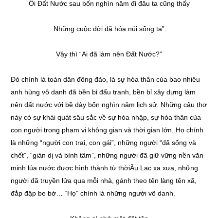
Ôi Đất Nước sau bốn nghìn năm đi đâu ta cũng thấy
Những cuộc đời đã hóa núi sống ta”.
Vậy thì “Ai đã làm nên Đất Nước?”
Đó chính là toàn dân đông đảo, là sự hóa thân của bao nhiêu
anh hùng vô danh đã bền bỉ đấu tranh, bền bỉ xây dựng làm
nên đất nước với bề dày bốn nghìn năm lịch sử. Những câu thơ
này có sự khái quát sâu sắc về sự hòa nhập, sự hóa thân của
con người trong phạm vi không gian và thời gian lớn. Họ chính
là những “người con trai, con gái”, những người “đã sống và
chết”, “giản dị và bình tâm”, những người đã giữ vững nền văn
minh lúa nước được hình thành từ thờiÂu Lạc xa xưa, những
người đã truyền lửa qua mỗi nhà, gánh theo tên làng tên xã,
đắp đập be bờ… “Họ” chính là những người vô danh.