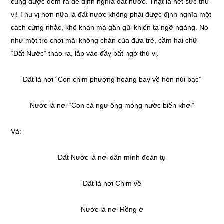
cũng được đem ra để định nghĩa đất nước. Thật là hết sức thú
vị! Thú vị hơn nữa là đất nước không phải được định nghĩa một
cách cứng nhắc, khô khan mà gần gũi khiến ta ngỡ ngàng. Nó
như một trò chơi mãi không chán của đứa trẻ, cầm hai chữ
“Đất Nước” tháo ra, lắp vào đầy bất ngờ thú vị.
Đất là nơi “Con chim phượng hoàng bay về hòn núi bạc”
Nước là nơi “Con cá ngư ông móng nước biển khơi”
Và:
Đất Nước là nơi dân mình đoàn tụ
Đất là nơi Chim về
Nước là nơi Rồng ở