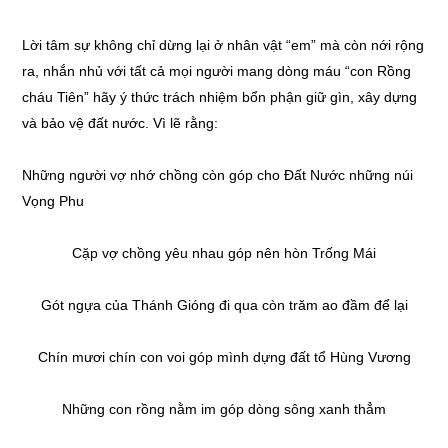
Lời tâm sự không chỉ dừng lại ở nhân vật “em” mà còn nới rộng
ra, nhắn nhủ với tất cả mọi người mang dòng máu “con Rồng
cháu Tiên” hãy ý thức trách nhiệm bổn phận giữ gìn, xây dựng
và bảo vệ đất nước. Vì lẽ rằng:
Những người vợ nhớ chồng còn góp cho Đất Nước những núi
Vọng Phu
Cặp vợ chồng yêu nhau góp nên hòn Trống Mái
Gót ngựa của Thánh Gióng đi qua còn trăm ao đầm để lại
Chín mươi chín con voi góp mình dựng đất tổ Hùng Vương
Những con rồng nằm im góp dòng sông xanh thẳm