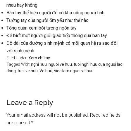
nhau hay không
Bàn tay thể hiện người đó có khả năng ngoại tình
Tướng tay của người ốm yếu như thế nào
Tổng quan xem bói tướng ngón tay
Để biết một người giỏi giao tiếp thông qua bàn tay
Độ dài của đường sinh mệnh có mối quan hệ ra sao đối
với sinh mệnh
Filed Under:
Xem chỉ tay
Tagged With:
nghi huu
,
nguoi ve huu
,
tuoi nghi huu cua nguoi lao
dong
,
tuoi ve huu
,
Ve huu
,
viec lam nguoi ve huu
Reader
Leave a Reply
Interactions
Your email address will not be published.
Required fields
are marked
*