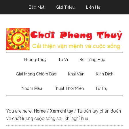
Skip
Skip
Skip
Bảo Mật
Giới Thiệu
Liên Hệ
to
to
to
main
secondary
primary
content
menu
sidebar
Phong Thuỷ
Tử Vi
Bói Tổng Hợp
Giải Mộng Chiêm Bao
Khai Vận
Kinh Dịch
Nhóm Máu
Thuật Thôi Miên
Tứ Trụ
You are here:
Home
/
Xem chỉ tay
/
Từ bàn tay phán đoán
về chất lượng cuộc sống sau khi nghỉ hưu