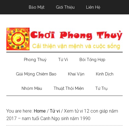
Skip
Skip
Skip
Bảo Mật
Giới Thiệu
Liên Hệ
to
to
to
main
secondary
primary
content
menu
sidebar
Phong Thuỷ
Tử Vi
Bói Tổng Hợp
Giải Mộng Chiêm Bao
Khai Vận
Kinh Dịch
Nhóm Máu
Thuật Thôi Miên
Tứ Trụ
You are here:
Home
/
Tử vi
/
Xem tử vi 12 con giáp năm
2017 – nam tuổi Canh Ngọ sinh năm 1990