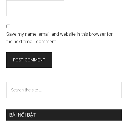
Save my name, email, and website in this browser for
the next time I comment.
Primary
Search
the
Sidebar
site
...
BÀI NỔI BẬT