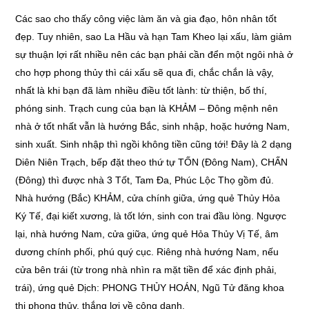
Các sao cho thấy công việc làm ăn và gia đạo, hôn nhân tốt
đẹp. Tuy nhiên, sao La Hầu và hạn Tam Kheo lại xấu, làm giảm
sự thuận lợi rất nhiều nên các bạn phải cần đển một ngôi nhà ở
cho hợp phong thủy thì cái xấu sẽ qua đi, chắc chắn là vậy,
nhất là khi bạn đã làm nhiều điều tốt lành: từ thiện, bố thí,
phóng sinh. Trạch cung của bạn là KHẢM – Đông mệnh nên
nhà ở tốt nhất vẫn là hướng Bắc, sinh nhập, hoặc hướng Nam,
sinh xuất. Sinh nhập thì ngồi không tiền cũng tới! Đây là 2 dạng
Diên Niên Trạch, bếp đặt theo thứ tự TỐN (Đông Nam), CHẤN
(Đông) thì được nhà 3 Tốt, Tam Đa, Phúc Lộc Thọ gồm đủ.
Nhà hướng (Bắc) KHẢM, cửa chính giữa, ứng quẻ Thủy Hỏa
Ký Tế, đại kiết xương, là tốt lớn, sinh con trai đầu lòng. Ngược
lại, nhà hướng Nam, cửa giữa, ứng quẻ Hỏa Thủy Vị Tế, âm
dương chính phối, phú quý cục. Riêng nhà hướng Nam, nếu
cửa bên trái (từ trong nhà nhìn ra mặt tiền để xác định phải,
trái), ứng quẻ Dịch: PHONG THỦY HOÁN, Ngũ Tử đăng khoa
thị phong thủy, thắng lợi về công danh.