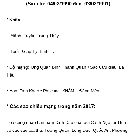
(Sinh từ: 04/02/1990 đến: 03/02/1991)
* Khắc:
–
Mệnh: Tuyền Trung Thủy
–
Tuối : Giáp Tý, Bính Tý
* Độ mạng:
Ông Quan Bình Thánh Quân • Sao Cửu diệu: La
Hầu
• Hạn: Tam Kheo • Phi cung: KHẢM – Đông Mệnh
* Các sao chiếu mạng trong năm 2017:
Tọa cung nhập hạn năm Đinh Dậu của tuổi Canh Ngọ tại Thìn
có các sao tọa thủ: Tướng Quân, Long Đức, Quốc Ấn, Phượng