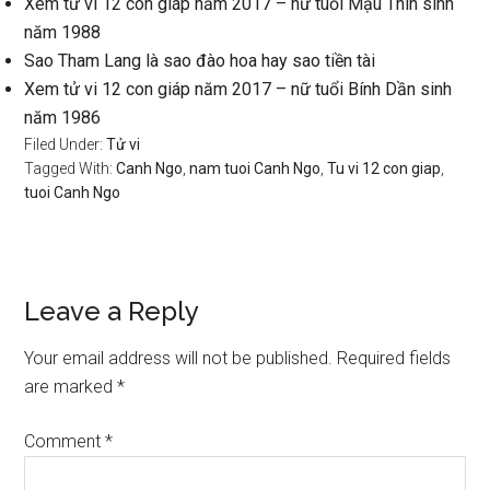
Xem tử vi 12 con giáp năm 2017 – nữ tuổi Mậu Thìn sinh
năm 1988
Sao Tham Lang là sao đào hoa hay sao tiền tài
Xem tử vi 12 con giáp năm 2017 – nữ tuổi Bính Dần sinh
năm 1986
Filed Under:
Tử vi
Tagged With:
Canh Ngo
,
nam tuoi Canh Ngo
,
Tu vi 12 con giap
,
tuoi Canh Ngo
Reader
Leave a Reply
Interactions
Your email address will not be published.
Required fields
are marked
*
Comment
*