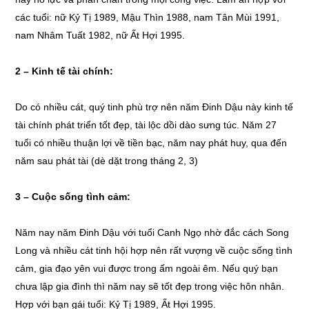
các tuổi: nữ Kỷ Tị 1989, Mậu Thìn 1988, nam Tân Mùi 1991,
nam Nhâm Tuất 1982, nữ Ất Hợi 1995.
2 – Kinh tế tài chính:
Do có nhiều cát, quý tinh phù trợ nên năm Đinh Dậu này kinh tế
tài chính phát triển tốt đẹp, tài lộc dồi dào sưng túc. Năm 27
tuổi có nhiều thuận lợi về tiền bạc, năm nay phát huy, qua đến
năm sau phát tài (dè dặt trong tháng 2, 3)
3 – Cuộc sống tình cảm:
Năm nay năm Đinh Dậu với tuổi Canh Ngọ nhờ đắc cách Song
Long và nhiều cát tinh hội hợp nên rất vượng về cuộc sống tình
cảm, gia đạo yên vui được trong ấm ngoài êm. Nếu quý bạn
chưa lập gia đình thì năm nay sẽ tốt đẹp trong việc hôn nhân.
Hợp với bạn gái tuổi: Kỷ Tị 1989, Ất Hợi 1995.