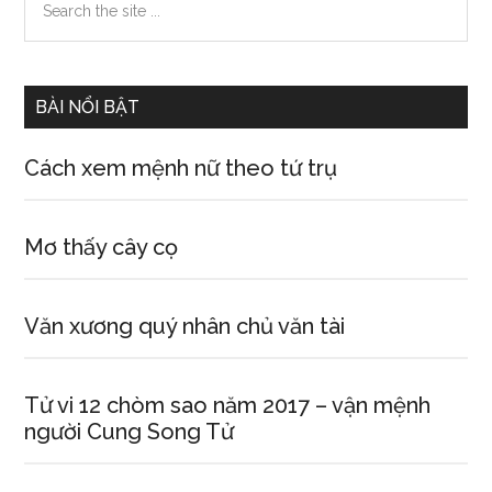
the
Sidebar
site
...
BÀI NỔI BẬT
Cách xem mệnh nữ theo tứ trụ
Mơ thấy cây cọ
Văn xương quý nhân chủ văn tài
Tử vi 12 chòm sao năm 2017 – vận mệnh
người Cung Song Tử