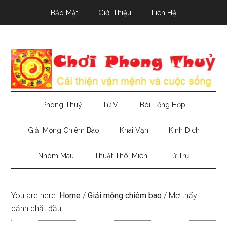
Skip
Skip
Skip
Bảo Mật
Giới Thiệu
Liên Hệ
to
to
to
main
secondary
primary
content
menu
sidebar
Phong Thuỷ
Tử Vi
Bói Tổng Hợp
Giải Mộng Chiêm Bao
Khai Vận
Kinh Dịch
Nhóm Máu
Thuật Thôi Miên
Tứ Trụ
You are here:
Home
/
Giải mộng chiêm bao
/
Mơ thấy
cảnh chặt đầu