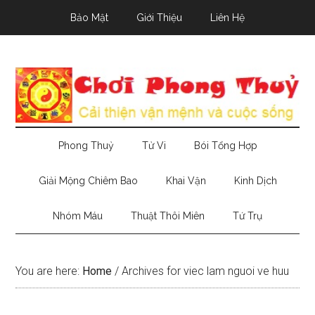
Skip
Skip
Skip
Bảo Mật
Giới Thiệu
Liên Hệ
to
to
to
main
secondary
primary
content
menu
sidebar
Phong Thuỷ
Tử Vi
Bói Tổng Hợp
Giải Mộng Chiêm Bao
Khai Vận
Kinh Dịch
Nhóm Máu
Thuật Thôi Miên
Tứ Trụ
You are here:
Home
/
Archives for viec lam nguoi ve huu