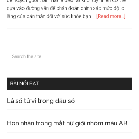
bè hoặc người thân mất là điều rất khó, tuy nhiên có thể
dựa vào đường vân để phán đoán chính xác mức độ lo
about
lắng của bản thân đối với sức khỏe bạn …
[Read more...]
Từ
bàn
tay
phán
Primary
Search
đoán
the
Sidebar
về
site
chất
...
lượng
BÀI NỔI BẬT
cuộc
sống
Lá số tử vi trong đẩu số
sau
khi
nghỉ
Hôn nhân trong mắt nữ giới nhóm máu AB
hưu