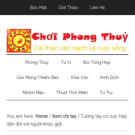
Skip
Skip
Skip
Bảo Mật
Giới Thiệu
Liên Hệ
to
to
to
main
secondary
primary
content
menu
sidebar
Phong Thuỷ
Tử Vi
Bói Tổng Hợp
Giải Mộng Chiêm Bao
Khai Vận
Kinh Dịch
Nhóm Máu
Thuật Thôi Miên
Tứ Trụ
You are here:
Home
/
Xem chỉ tay
/
Tướng tay có sức hấp
dẫn đối với người khác giới