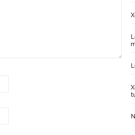
X
L
m
L
X
t
N