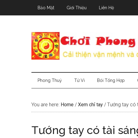
Skip
Skip
Skip
Bảo Mật
Giới Thiệu
Liên Hệ
to
to
to
main
secondary
primary
content
menu
sidebar
Phong Thuỷ
Tử Vi
Bói Tổng Hợp
You are here:
Home
/
Xem chỉ tay
/
Tướng tay có t
Tướng tay có tài sán