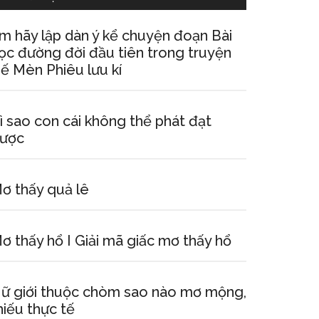
m hãy lập dàn ý kể chuyện đoạn Bài
ọc đường đời đầu tiên trong truyện
ế Mèn Phiêu lưu kí
ì sao con cái không thể phát đạt
ược
ơ thấy quả lê
ơ thấy hổ I Giải mã giấc mơ thấy hổ
ữ giới thuộc chòm sao nào mơ mộng,
hiếu thực tế