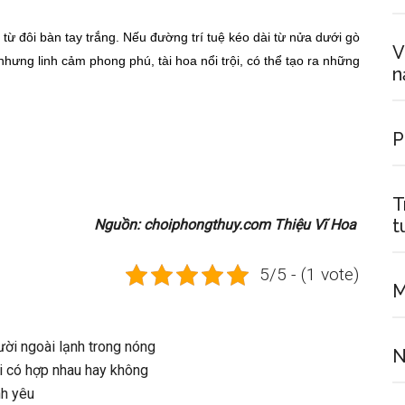
 từ đôi bàn tay trắng. Nếu đường trí tuệ kéo dài từ nửa dưới gò
V
nhưng linh cảm phong phú, tài hoa nổi trội, có thể tạo ra những
n
P
T
t
Nguồn: choiphongthuy.com Thiệu Vĩ Hoa
5/5 - (1 vote)
M
ời ngoài lạnh trong nóng
N
ời có hợp nhau hay không
nh yêu