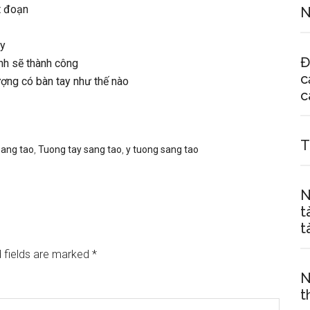
t đoạn
N
ay
Đ
nh sẽ thành công
c
ượng có bàn tay như thế nào
c
T
sang tao
,
Tuong tay sang tao
,
y tuong sang tao
N
t
t
 fields are marked
*
N
t