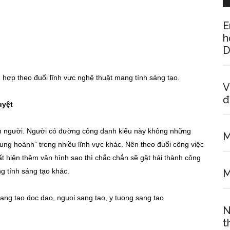
E
h
D
 hợp theo đuổi lĩnh vực nghệ thuật mang tính sáng tạo.
V
đ
uyệt
hơn người. Người có đường công danh kiểu này không những
M
tung hoành” trong nhiều lĩnh vực khác. Nên theo đuổi công việc
t hiện thêm vân hình sao thì chắc chắn sẽ gặt hái thành công
g tính sáng tạo khác.
M
N
t