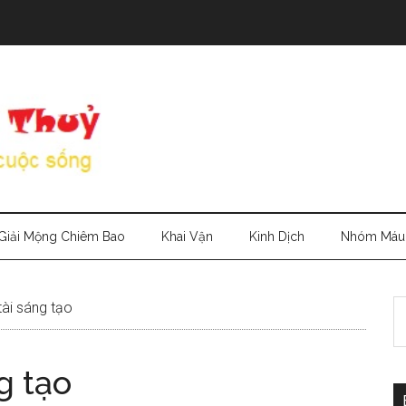
Giải Mộng Chiêm Bao
Khai Vận
Kinh Dịch
Nhóm Máu
S
ài sáng tạo
th
si
g tạo
...