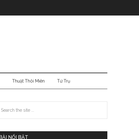
Thuật Thôi Miên
Tứ Trụ
Primary
earch
e
Sidebar
te
BÀI NỔI BẬT