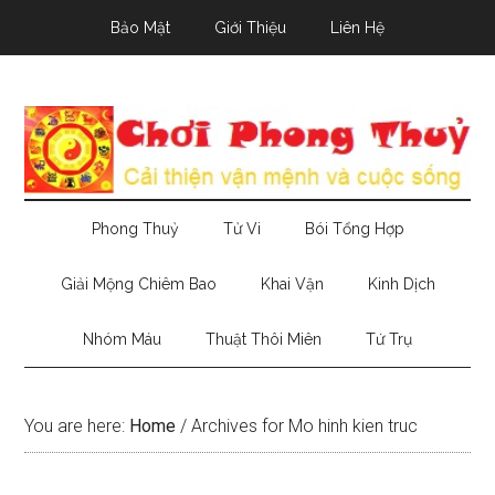
Skip
Skip
Skip
Bảo Mật
Giới Thiệu
Liên Hệ
to
to
to
main
secondary
primary
content
menu
sidebar
Phong Thuỷ
Tử Vi
Bói Tổng Hợp
Giải Mộng Chiêm Bao
Khai Vận
Kinh Dịch
Nhóm Máu
Thuật Thôi Miên
Tứ Trụ
You are here:
Home
/
Archives for Mo hinh kien truc