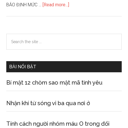
about
BÁO ĐỊNH MỨC …
[Read more...]
Thiết
lập
mô
hình
Primary
Search
kiến
the
Sidebar
trúc
site
...
BÀI NỔI BẬT
Bí mật 12 chòm sao mật mã tình yêu
Nhận khí từ sóng vi ba qua nơi ở
Tính cách người nhóm máu O trong đối