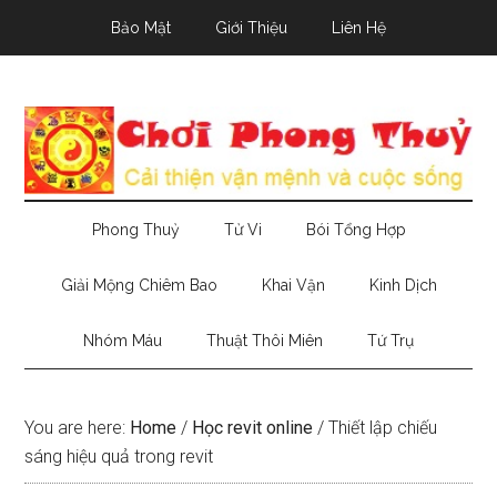
Skip
Skip
Skip
Bảo Mật
Giới Thiệu
Liên Hệ
to
to
to
main
secondary
primary
content
menu
sidebar
Phong Thuỷ
Tử Vi
Bói Tổng Hợp
Giải Mộng Chiêm Bao
Khai Vận
Kinh Dịch
Nhóm Máu
Thuật Thôi Miên
Tứ Trụ
You are here:
Home
/
Học revit online
/
Thiết lập chiếu
sáng hiệu quả trong revit