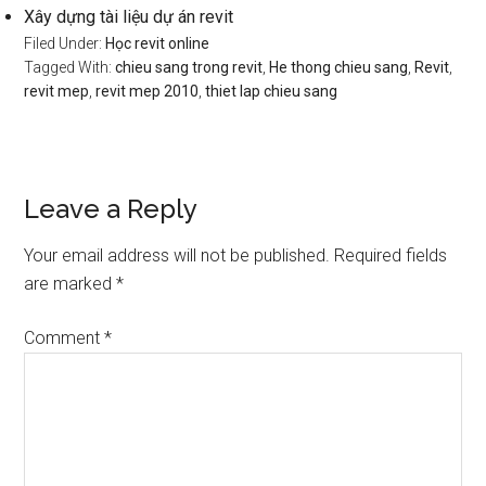
Xây dựng tài liệu dự án revit
Filed Under:
Học revit online
Tagged With:
chieu sang trong revit
,
He thong chieu sang
,
Revit
,
revit mep
,
revit mep 2010
,
thiet lap chieu sang
Reader
Leave a Reply
Interactions
Your email address will not be published.
Required fields
are marked
*
Comment
*