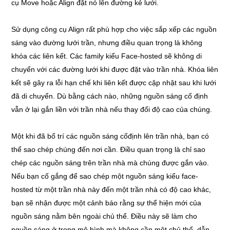
cụ Move hoặc Align đặt nó lên đường kẻ lưới.
Sử dụng công cụ Align rất phù hợp cho việc sắp xếp các nguồn
sáng vào đường lưới trần, nhưng điều quan trọng là không
khóa các liên kết. Các family kiểu Face-hosted sẽ không di
chuyển với các đường lưới khi được đặt vào trần nhà. Khóa liên
kết sẽ gây ra lỗi hạn chế khi liên kết được cập nhật sau khi lưới
đã di chuyển. Dù bằng cách nào, những nguồn sáng cố định
vẫn ở lại gắn liền với trần nhà nếu thay đổi độ cao của chúng.
Một khi đã bố trí các nguồn sáng cốđịnh lên trần nhà, bạn có
thể sao chép chúng đến nơi cần. Điều quan trọng là chỉ sao
chép các nguồn sáng trên trần nhà mà chúng được gắn vào.
Nếu bạn cố gắng để sao chép một nguồn sáng kiểu face-
hosted từ một trần nhà này đến một trần nhà có độ cao khác,
bạn sẽ nhận được một cảnh báo rằng sự thể hiện mới của
nguồn sáng nằm bên ngoài chủ thể. Điều này sẽ làm cho
nguồn sáng ở trong mô hình mà không cần một chủ thể, dẫn