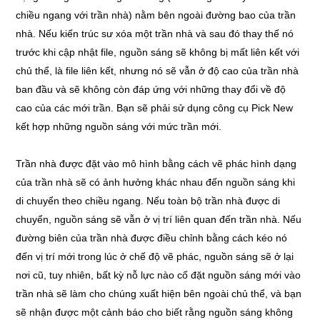
chiều ngang với trần nhà) nằm bên ngoài đường bao của trần
nhà. Nếu kiến trúc sư xóa một trần nhà và sau đó thay thế nó
trước khi cập nhật file, nguồn sáng sẽ không bị mất liên kết với
chủ thể, là file liên kết, nhưng nó sẽ vẫn ở độ cao của trần nhà
ban đầu và sẽ không còn đáp ứng với những thay đổi về độ
cao của các mới trần. Bạn sẽ phải sử dụng công cụ Pick New
kết hợp những nguồn sáng với mức trần mới.
Trần nhà được đặt vào mô hình bằng cách vẽ phác hình dạng
của trần nhà sẽ có ảnh hưởng khác nhau đến nguồn sáng khi
di chuyển theo chiều ngang. Nếu toàn bộ trần nhà được di
chuyển, nguồn sáng sẽ vẫn ở vị trí liên quan đến trần nhà. Nếu
đường biên của trần nhà được điều chỉnh bằng cách kéo nó
đến vị trí mới trong lúc ở chế độ vẽ phác, nguồn sáng sẽ ở lại
nơi cũ, tuy nhiên, bất kỳ nỗ lực nào cố đặt nguồn sáng mới vào
trần nhà sẽ làm cho chúng xuất hiện bên ngoài chủ thể, và bạn
sẽ nhận được một cảnh báo cho biết rằng nguồn sáng không