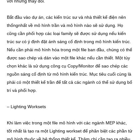
với những thay đổi.
Bắt đầu vào dự án, các kiến trúc sư và nhà thiết kế điện nên
thốngnhất về mô hình trần và mô hình nào sẽ sử dụng. Họ
cũng cần phối hợp các loại family sẽ được sử dụng nếu kiến
trúc sư có ý định đặt ánh sáng cố định trong mô hình kiến trúc.
Nếu cần phải mô hình hóa trong một file ban đầu, chúng có thể
được sao chép và dán vào một file khác nếu cần thiết. Một tùy
chọn khác là sử dụng công cụ Copy/Monitor để sao chép các
nguồn sáng cố định từ mô hình kiến trúc. Mục tiêu cuối cùng là
phải có một thiết kế trần để tất cả các ngành có thể sử dụng bố
trí và phối hợp.
– Lighting Worksets
Khi làm việc trong một file mô hình với các ngành MEP khác,
tốt nhất là tạo ra một Lighting workset để phân biệt các phần tử
mô hình thuộc về hệ thống thiết kế. Thậm chí cần tạo ra nhiều