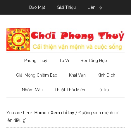
Skip
Skip
Skip
Bảo Mật
Giới Thiệu
Liên Hệ
to
to
to
main
secondary
primary
content
menu
sidebar
Phong Thuỷ
Tử Vi
Bói Tổng Hợp
Giải Mộng Chiêm Bao
Khai Vận
Kinh Dịch
Nhóm Máu
Thuật Thôi Miên
Tứ Trụ
You are here:
Home
/
Xem chỉ tay
/
Đường sinh mệnh nói
lên điều gì