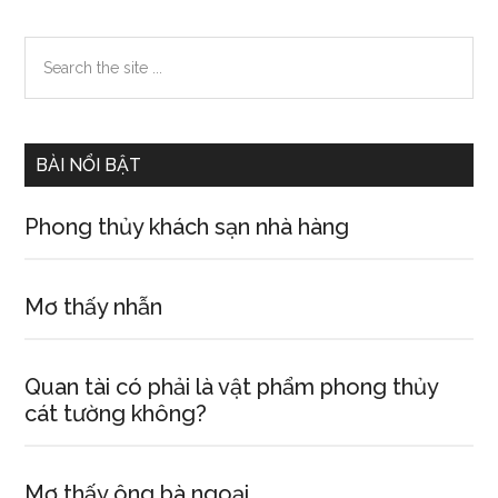
Primary
Search
the
Sidebar
site
...
BÀI NỔI BẬT
Phong thủy khách sạn nhà hàng
Mơ thấy nhẫn
Quan tài có phải là vật phẩm phong thủy
cát tường không?
Mơ thấy ông bà ngoại